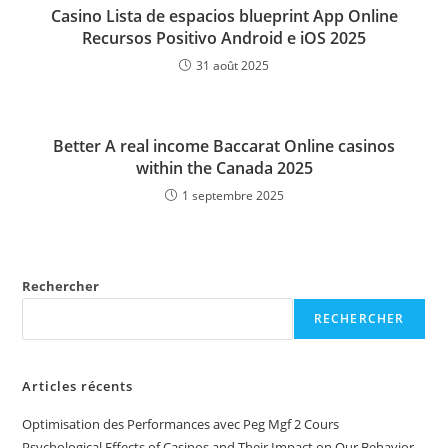
Casino Lista de espacios blueprint App Online
Recursos Positivo Android e iOS 2025
31 août 2025
Better A real income Baccarat Online casinos
within the Canada 2025
1 septembre 2025
Rechercher
RECHERCHER
Articles récents
Optimisation des Performances avec Peg Mgf 2 Cours
Psychological Effects of Casinos and Their Impact on Our Behavior