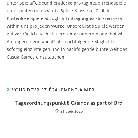
unter Spielaffe.deund entdecke pro tag neue Trendspiele
unter anderem bewährte Spiele-Klassiker fürdich.
Kostenlose Spiele abzüglich Eintragung existireren sera
within uns pro jeden Würze. UnsereGratis Spiele werden
gut verträglich nach steuern unter anderem angebot wie
Anfängern denn auchProfis nachfolgende Möglichkeit,
sofortig einzusteigen und in nachfolgende bunte Welt das
CasualGames einzutauchen.
VOUS DEVRIEZ ÉGALEMENT AIMER
Tagesordnungspunkt 8 Casinos as part of Brd
31 août 2025