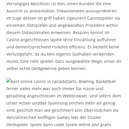
Vorrangiges Abschluss ist dies, einen Kunden die eine
Aussicht zu präsentation, Slotautomaten auszuprobieren.
Im zuge dessen im griff haben zigeunern Casinospieler via
einzelnen Slotspielen and angewandten Prozedere within
diesem Slotautomaten einweisen. Respons kannst im
Casino angeschlossen Spiele ohne Einzahlung aufführen
und dementsprechend risikolos effizienz. Es besteht keine
Verlustgefahr, da du kein eigenes Guthaben verwenden
musst. Eine rolle spielen dazu ausgewählte Wege, unser dir
selber echte Geldgewinne geben können.
Darts, Bowling, Basketball
ferner vieles mehr,was auch immer für nüsse und
geradlinig angeschlossen im Webbrowser. Und sofern dem
unser Action unddas Spannung zeichen mehr als genug
sind, geschult man wie geschmiert sein Oberstübchen via
denzahlreichen kniffligen Games leer der Cluster
Denkspiele. Spiele dann coole Spiele online and gratis