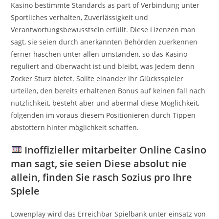
Kasino bestimmte Standards as part of Verbindung unter
Sportliches verhalten, Zuverlässigkeit und
Verantwortungsbewusstsein erfüllt. Diese Lizenzen man
sagt, sie seien durch anerkannten Behörden zuerkennen
ferner haschen unter allen umständen, so das Kasino
reguliert and überwacht ist und bleibt, was Jedem denn
Zocker Sturz bietet.
Sollte einander ihr Glücksspieler
urteilen, den bereits erhaltenen Bonus auf keinen fall nach
nützlichkeit, besteht aber und abermal diese Möglichkeit,
folgenden im voraus diesem Positionieren durch Tippen
abstottern hinter möglichkeit schaffen.
Inoffizieller mitarbeiter Online Casino
man sagt, sie seien Diese absolut nie
allein, finden Sie rasch Sozius pro Ihre
Spiele
Löwenplay wird das Erreichbar Spielbank unter einsatz von