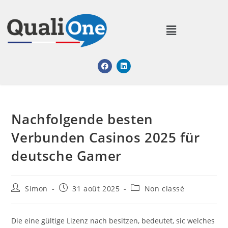
Nachfolgende besten
Verbunden Casinos 2025 für
deutsche Gamer
Simon
31 août 2025
Non classé
Die eine gültige Lizenz nach besitzen, bedeutet, sic welches