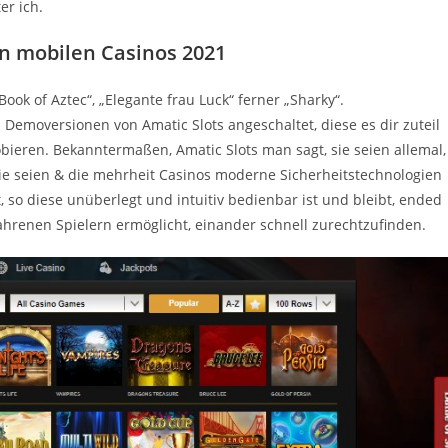
er ich.
en mobilen Casinos 2021
ook of Aztec“, „Elegante frau Luck“ ferner „Sharky“.
emoversionen von Amatic Slots angeschaltet, diese es dir zuteil
bieren. Bekanntermaßen, Amatic Slots man sagt, sie seien allemal,
 sie seien & die mehrheit Casinos moderne Sicherheitstechnologien
, so diese unüberlegt und intuitiv bedienbar ist und bleibt, ended
hrenen Spielern ermöglicht, einander schnell zurechtzufinden.