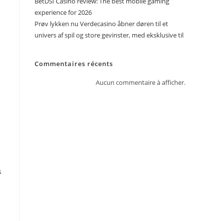
BetDSI Casino review: The best mobile gaming
experience for 2026
Prøv lykken nu Verdecasino åbner døren til et
univers af spil og store gevinster, med eksklusive til
Commentaires récents
Aucun commentaire à afficher.
s