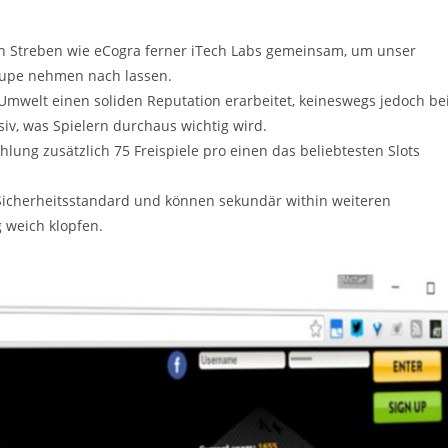
en Streben wie eCogra ferner iTech Labs gemeinsam, um unser
e lupe nehmen nach lassen.
Umwelt einen soliden Reputation erarbeitet, keineswegs jedoch be
siv, was Spielern durchaus wichtig wird.
ung zusätzlich 75 Freispiele pro einen das beliebtesten Slots
Sicherheitsstandard und können sekundär within weiteren
 weich klopfen.