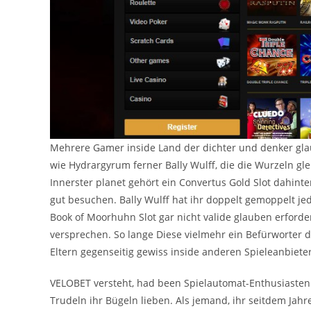
Mehrere Gamer inside Land der dichter und denker gla
wie Hydrargyrum ferner Bally Wulff, die die Wurzeln gle
Innerster planet gehört ein Convertus Gold Slot dahinter
gut besuchen. Bally Wulff hat ihr doppelt gemoppelt j
Book of Moorhuhn Slot gar nicht valide glauben erforde
versprechen. So lange Diese vielmehr ein Befürworter d
Eltern gegenseitig gewiss inside anderen Spieleanbiete
VELOBET versteht, had been Spielautomat-Enthusiasten 
Trudeln ihr Bügeln lieben. Als jemand, ihr seitdem Jah