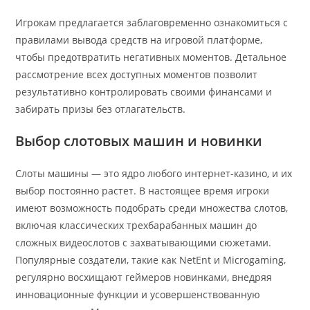
Игрокам предлагается заблаговременно ознакомиться с
правилами вывода средств на игровой платформе,
чтобы предотвратить негативных моментов. Детальное
рассмотрение всех доступных моментов позволит
результативно контролировать своими финансами и
забирать призы без отлагательств.
Выбор слотовых машин и новинки
Слоты машины — это ядро любого интернет-казино, и их
выбор постоянно растет. В настоящее время игроки
имеют возможность подобрать среди множества слотов,
включая классических трехбарабанных машин до
сложных видеослотов с захватывающими сюжетами.
Популярные создатели, такие как NetEnt и Microgaming,
регулярно восхищают геймеров новинками, внедряя
инновационные функции и усовершенствованную