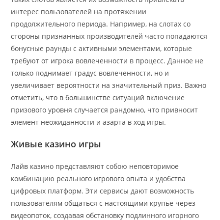
интерес пользователей на протяжении
продолжительного периода. Например, на слотах со
стороны признанных производителей часто попадаются
бонусные раунды с активными элементами, которые
требуют от игрока вовлеченности в процесс. Данное не
только поднимает градус вовлеченности, но и
увеличивает вероятности на значительный приз. Важно
отметить, что в большинстве ситуаций включение
призового уровня случается рандомно, что привносит
элемент неожиданности и азарта в ход игры.
Живые казино игры
Лайв казино представляют собою неповторимое
комбинацию реального игрового опыта и удобства
цифровых платформ. Эти сервисы дают возможность
пользователям общаться с настоящими крупье через
видеопоток, создавая обстановку подлинного игорного