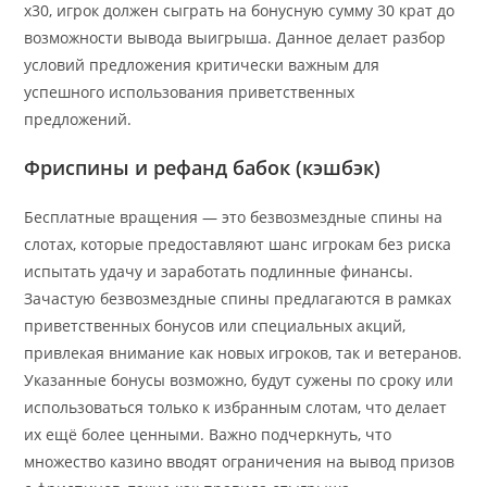
x30, игрок должен сыграть на бонусную сумму 30 крат до
возможности вывода выигрыша. Данное делает разбор
условий предложения критически важным для
успешного использования приветственных
предложений.
Фриспины и рефанд бабок (кэшбэк)
Бесплатные вращения — это безвозмездные спины на
слотах, которые предоставляют шанс игрокам без риска
испытать удачу и заработать подлинные финансы.
Зачастую безвозмездные спины предлагаются в рамках
приветственных бонусов или специальных акций,
привлекая внимание как новых игроков, так и ветеранов.
Указанные бонусы возможно, будут сужены по сроку или
использоваться только к избранным слотам, что делает
их ещё более ценными. Важно подчеркнуть, что
множество казино вводят ограничения на вывод призов