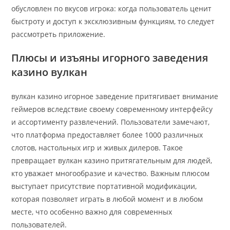
обусловлен по вкусов игрока: когда пользователь ценит
быстроту и доступ к эксклюзивным функциям, то следует
рассмотреть приложение.
Плюсы и изъяны игорного заведения
казино вулкан
вулкан казино игорное заведение притягивает внимание
геймеров вследствие своему современному интерфейсу
и ассортименту развлечений. Пользователи замечают,
что платформа предоставляет более 1000 различных
слотов, настольных игр и живых дилеров. Такое
превращает вулкан казино притягательным для людей,
кто уважает многообразие и качество. Важным плюсом
выступает присутствие портативной модификации,
которая позволяет играть в любой момент и в любом
месте, что особенно важно для современных
пользователей.