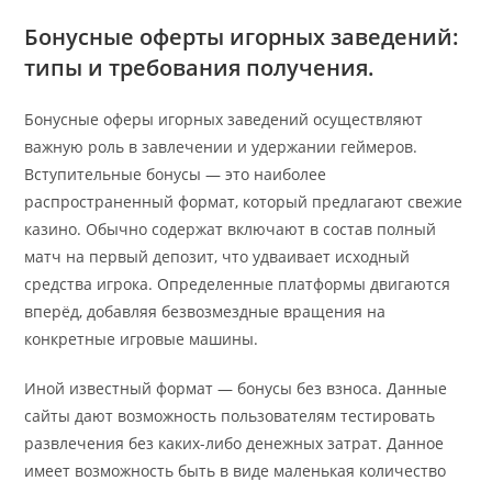
Бонусные оферты игорных заведений:
типы и требования получения.
Бонусные оферы игорных заведений осуществляют
важную роль в завлечении и удержании геймеров.
Вступительные бонусы — это наиболее
распространенный формат, который предлагают свежие
казино. Обычно содержат включают в состав полный
матч на первый депозит, что удваивает исходный
средства игрока. Определенные платформы двигаются
вперёд, добавляя безвозмездные вращения на
конкретные игровые машины.
Иной известный формат — бонусы без взноса. Данные
сайты дают возможность пользователям тестировать
развлечения без каких-либо денежных затрат. Данное
имеет возможность быть в виде маленькая количество