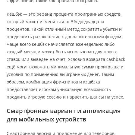
с фриспинов, такие как правила отыгрыша.
Кешбэк — это рефанд процента проигранных средств,
который может изменяться от 5% до двадцати
процентов. Такой отличный метод сократить убытки и
продолжить развлечение с дополнительными фондом.
Чаще всего кешбэк начисляется еженедельно либо
каждый месяц и может быть использован для новых
ставок или выведен на счёт. Условия возврата cashback
ещё могут включать минимальную сумму проигрыша и
условия по применению выигранных денег. Таким
образом, комбинация фри-спинов и кэшбэка
предоставляет игрокам уникальную возможность
продлить игровую сессию и нарастить шансы на успех.
Смартфонная вариант и аппликация
для мобильных устройств
Смартфонная версия и приложение для телефонов