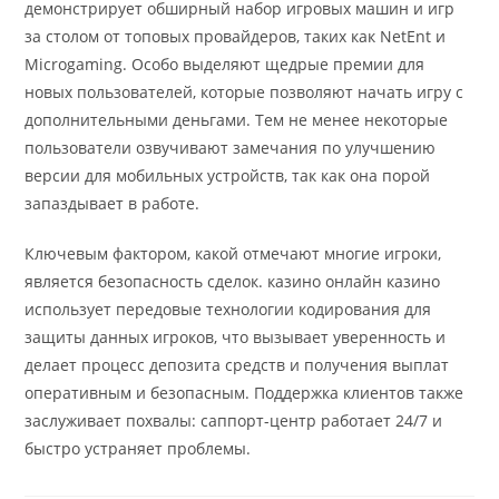
демонстрирует обширный набор игровых машин и игр
за столом от топовых провайдеров, таких как NetEnt и
Microgaming. Особо выделяют щедрые премии для
новых пользователей, которые позволяют начать игру с
дополнительными деньгами. Тем не менее некоторые
пользователи озвучивают замечания по улучшению
версии для мобильных устройств, так как она порой
запаздывает в работе.
Ключевым фактором, какой отмечают многие игроки,
является безопасность сделок. казино онлайн казино
использует передовые технологии кодирования для
защиты данных игроков, что вызывает уверенность и
делает процесс депозита средств и получения выплат
оперативным и безопасным. Поддержка клиентов также
заслуживает похвалы: саппорт-центр работает 24/7 и
быстро устраняет проблемы.