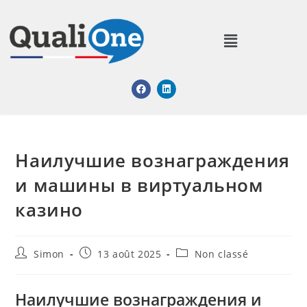
Наилучшие вознаграждения
и машины в виртуальном
казино
Simon
13 août 2025
Non classé
Наилучшие вознаграждения и