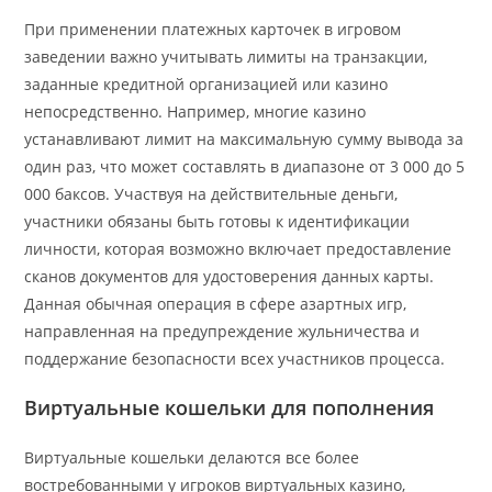
При применении платежных карточек в игровом
заведении важно учитывать лимиты на транзакции,
заданные кредитной организацией или казино
непосредственно. Например, многие казино
устанавливают лимит на максимальную сумму вывода за
один раз, что может составлять в диапазоне от 3 000 до 5
000 баксов. Участвуя на действительные деньги,
участники обязаны быть готовы к идентификации
личности, которая возможно включает предоставление
сканов документов для удостоверения данных карты.
Данная обычная операция в сфере азартных игр,
направленная на предупреждение жульничества и
поддержание безопасности всех участников процесса.
Виртуальные кошельки для пополнения
Виртуальные кошельки делаются все более
востребованными у игроков виртуальных казино,