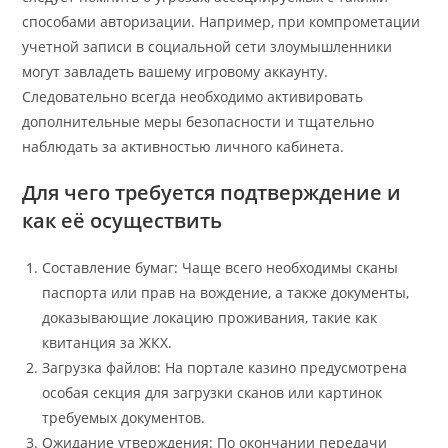
способами авторизации. Например, при компрометации
учетной записи в социальной сети злоумышленники
могут завладеть вашему игровому аккаунту.
Следовательно всегда необходимо активировать
дополнительные меры безопасности и тщательно
наблюдать за активностью личного кабинета.
Для чего требуется подтверждение и
как её осуществить
Составление бумаг: Чаще всего необходимы сканы
паспорта или прав на вождение, а также документы,
доказывающие локацию проживания, такие как
квитанция за ЖКХ.
Загрузка файлов: На портале казино предусмотрена
особая секция для загрузки сканов или картинок
требуемых документов.
Ожидание утверждения: По окончании передачи