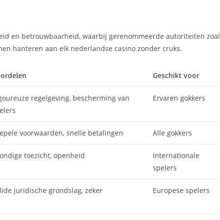
gheid en betrouwbaarheid, waarbij gerenommeerde autoriteiten zoa
en hanteren aan elk nederlandse casino zonder cruks.
ordelen
Geschikt voor
goureuze regelgeving, bescherming van
Ervaren gokkers
elers
epele voorwaarden, snelle betalingen
Alle gokkers
ondige toezicht, openheid
Internationale
spelers
lide juridische grondslag, zeker
Europese spelers