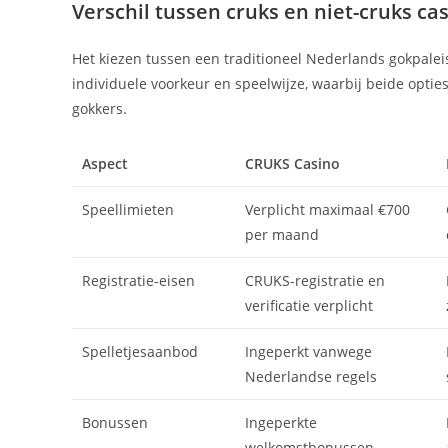
Verschil tussen cruks en niet-cruks cas
Het kiezen tussen een traditioneel Nederlands gokpalei
individuele voorkeur en speelwijze, waarbij beide optie
gokkers.
Aspect
CRUKS Casino
Speellimieten
Verplicht maximaal €700
per maand
Registratie-eisen
CRUKS-registratie en
verificatie verplicht
Spelletjesaanbod
Ingeperkt vanwege
Nederlandse regels
Bonussen
Ingeperkte
welkomstbonussen