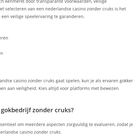
ch kenmerkt door transparante voorwaarden, veilige
et selecteren van een nederlandse casino zonder cruks is het
 een veilige speelervaring te garanderen.
eren
n
en
andse casino zonder cruks gaat spelen, kun je als ervaren gokker
doen aan veiligheid. Kies altijd voor platforms met bewezen
 gokbedrijf zonder cruks?
ssentieel om meerdere aspecten zorgvuldig te evalueren, zodat je
ederlandse casino zonder cruks.