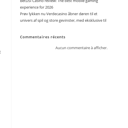
BetDSI Casino review: The best mobile gaming
experience for 2026
Prøv lykken nu Verdecasino åbner døren til et
e
univers af spil og store gevinster, med eksklusive til
Commentaires récents
Aucun commentaire à afficher.
t