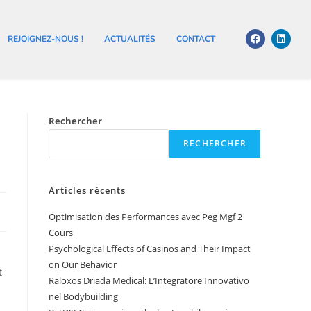
REJOIGNEZ-NOUS !
ACTUALITÉS
CONTACT
Rechercher
RECHERCHER
Articles récents
Optimisation des Performances avec Peg Mgf 2
Cours
Psychological Effects of Casinos and Their Impact
on Our Behavior
t
Raloxos Driada Medical: L’Integratore Innovativo
nel Bodybuilding