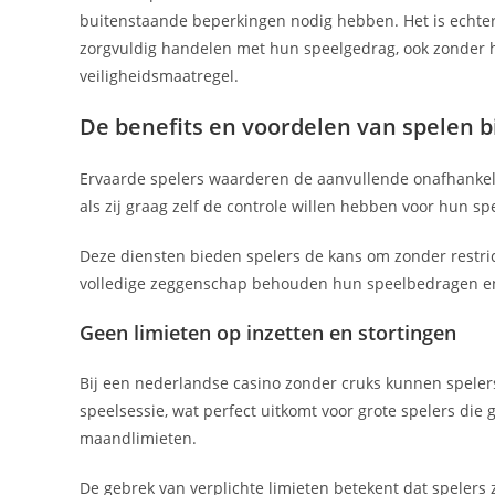
buitenstaande beperkingen nodig hebben. Het is echter 
zorgvuldig handelen met hun speelgedrag, ook zonder h
veiligheidsmaatregel.
De benefits en voordelen van spelen bi
Ervaarde spelers waarderen de aanvullende onafhankeli
als zij graag zelf de controle willen hebben voor hun s
Deze diensten bieden spelers de kans om zonder restrict
volledige zeggenschap behouden hun speelbedragen en 
Geen limieten op inzetten en stortingen
Bij een nederlandse casino zonder cruks kunnen spelers 
speelsessie, wat perfect uitkomt voor grote spelers di
maandlimieten.
De gebrek van verplichte limieten betekent dat spelers