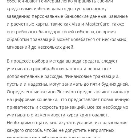
обеспечивают геймерам легко управлять своими
средствами, избегая давать доступ к игорному
заведению персональные банковские данные. Заемные
и расчетные карты, такие как Visa и MasterCard, также
востребованы благодаря своей гибкости, но время
обработки транзакций может колебаться от нескольких
мгновений до нескольких дней.
В процессе выбора метода вывода средств, следует
учитывать срок обработки запроса и вероятные
дополнительные расходы. Финансовые транзакции,
пусть и и надежны, могут занимать до пяти будних дней.
Определенные казино 7k casino предоставляют выплату
на цифровые кошельки, что предоставляет повышенную
приватность и скорость транзакций. Всё же необходимо
учитывать о изменчивости курса криптовалют.
Необходимо тщательно изучать условия использования
каждого способа, чтобы не допустить неприятных
сюрпризов при обналичивании выигрыша.