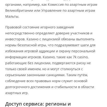
органами, например, как Комиссия по азартным играм
Великобритании или Управление по азартным играм
Мальты.
Правовой состояние игорного заведения
непосредственно определяет доверие участников и
инвесторов. Казино с лицензией обязаны выполнять
нормы безопасной игры, что подразумевает шаги для
избежания игровой аддикции и охрану персональной
информации игроков. Казино, такие как 7k casino,
работающие без лицензии, подвергаются риску не
только своей именем, но и могут столкнуться с
серьезными законными санкциями. Таким путём,
соблюдение всех правовых норм служит основой
долгосрочного достижения и стабильности в области
азартных игр.
Доступ сервиса: регионы и