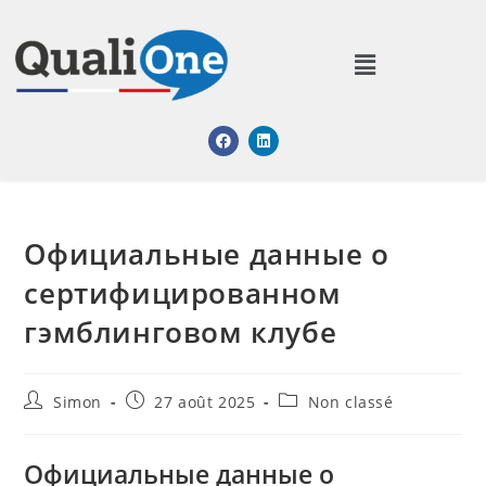
Официальные данные о
сертифицированном
гэмблинговом клубе
Simon
27 août 2025
Non classé
Официальные данные о