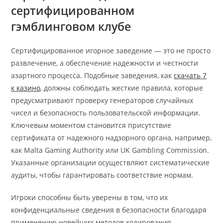
сертифицированном
гэмблинговом клубе
Сертифицированное игорное заведение — это не просто
развлечение, а обеспечение надежности и честности
азартного процесса. Подобные заведения, как
скачать 7
к казино
, должны соблюдать жесткие правила, которые
предусматривают проверку генераторов случайных
чисел и безопасность пользовательской информации.
Ключевым моментом становится присутствие
сертификата от надежного надзорного органа, например,
как Malta Gaming Authority или UK Gambling Commission.
Указанные организации осуществляют систематические
аудиты, чтобы гарантировать соответствие нормам.
Игроки способны быть уверены в том, что их
конфиденциальные сведения в безопасности благодаря
применению новейших методов кодирования.