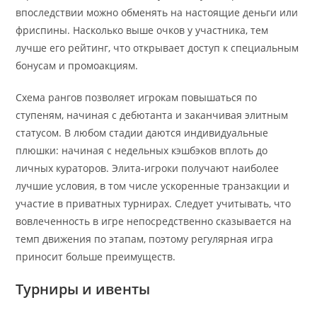
впоследствии можно обменять на настоящие деньги или
фриспины. Насколько выше очков у участника, тем
лучше его рейтинг, что открывает доступ к специальным
бонусам и промоакциям.
Схема рангов позволяет игрокам повышаться по
ступеням, начиная с дебютанта и заканчивая элитным
статусом. В любом стадии даются индивидуальные
плюшки: начиная с недельных кэшбэков вплоть до
личных кураторов. Элита-игроки получают наиболее
лучшие условия, в том числе ускоренные транзакции и
участие в приватных турнирах. Следует учитывать, что
вовлеченность в игре непосредственно сказывается на
темп движения по этапам, поэтому регулярная игра
приносит больше преимуществ.
Турниры и ивенты