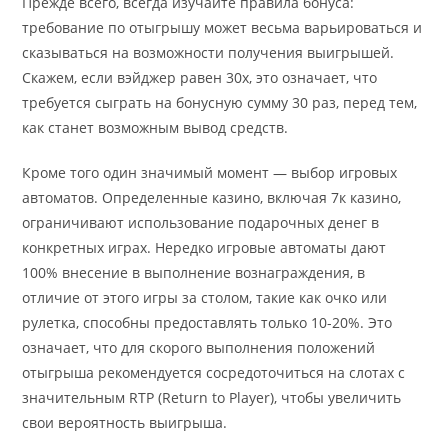
Прежде всего, всегда изучайте правила бонуса:
требование по отыгрышу может весьма варьироваться и
сказываться на возможности получения выигрышей.
Скажем, если вэйджер равен 30x, это означает, что
требуется сыграть на бонусную сумму 30 раз, перед тем,
как станет возможным вывод средств.
Кроме того один значимый момент — выбор игровых
автоматов. Определенные казино, включая 7к казино,
ограничивают использование подарочных денег в
конкретных играх. Нередко игровые автоматы дают
100% внесение в выполнение вознаграждения, в
отличие от этого игры за столом, такие как очко или
рулетка, способны предоставлять только 10-20%. Это
означает, что для скорого выполнения положений
отыгрыша рекомендуется сосредоточиться на слотах с
значительным RTP (Return to Player), чтобы увеличить
свои вероятность выигрыша.