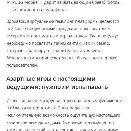
PUBG Mobile — дарит захватывающий боевой рояль
экспириенс на смартфонах.
Вдобавок, виртуальные гэмблинг-платформы делаются
всё более популярными, предлагая пользователям
ассортимент автоматов и игр за столом. Главное фокус
необходимо посвятить таким сайтам, как 7k casino,
которые гарантируют значительный уровень
безопасности и привлекательные бонусы для первых
пользователей.
Азартные игры с настоящими
ведущими: нужно ли испытывать
Игры с реальными крупье стали подлинным феноменом
в области интернет-игр. Они предлагают
исключительную возможность ощутить дух настоящего
казино, не выходя из дома. Основное преимущество
таких развлечений — это контакт с живыми ведущими,