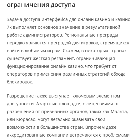
ограничения доступа
Задача доступа интерфейса для онлайн казино и казино
7к выполняет основное значение в результативной
работе администраторов. Региональные преграды
нередко являются преградой для игроков, стремящихся
войти в любимым играм. Скажем, в некоторых странах
существует жёсткая регламент, ограничивающая
функционирование онлайн казино, что требует от
операторов применения различных стратегий обхода
блокировок.
Разрешение также выступает ключевым элементом
доступности. Азартные площадки, с лицензиями от
разрешения от признанных органов, таких как Мальта,
или Кюрасао, могут легально оказывать свои
возможности в большинстве стран. Впрочем даже
аккредитованные компании встречаются с проблемами,