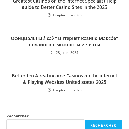
Greatest Casinos on the internet Specialist Help
guide to Better Casino Sites in the 2025
1 septembre 2025
Официальный сайт интернет-казино Максбет
онлайн: возможности и черты
28 juillet 2025
Better ten A real income Casinos on the internet
& Playing Websites United states 2025
1 septembre 2025
Rechercher
RECHERCHER