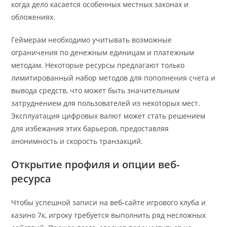
когда дело касается особенных местных законах и
обложениях.
Геймерам необходимо учитывать возможные
ограничения по денежным единицам и платежным
методам. Некоторые ресурсы предлагают только
лимитированный набор методов для пополнения счета и
вывода средств, что может быть значительным
затруднением для пользователей из некоторых мест.
Эксплуатация цифровых валют может стать решением
для избежания этих барьеров, предоставляя
анонимность и скорость транзакций.
Открытие профиля и опции веб-
ресурса
Чтобы успешной записи на веб-сайте игрового клуба и
казино 7к, игроку требуется выполнить ряд несложных