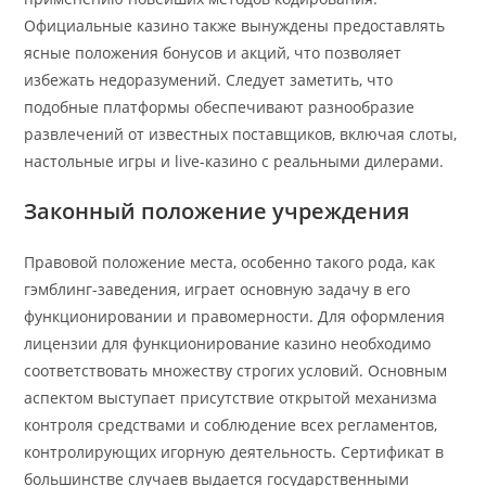
Официальные казино также вынуждены предоставлять
ясные положения бонусов и акций, что позволяет
избежать недоразумений. Следует заметить, что
подобные платформы обеспечивают разнообразие
развлечений от известных поставщиков, включая слоты,
настольные игры и live-казино с реальными дилерами.
Законный положение учреждения
Правовой положение места, особенно такого рода, как
гэмблинг-заведения, играет основную задачу в его
функционировании и правомерности. Для оформления
лицензии для функционирование казино необходимо
соответствовать множеству строгих условий. Основным
аспектом выступает присутствие открытой механизма
контроля средствами и соблюдение всех регламентов,
контролирующих игорную деятельность. Сертификат в
большинстве случаев выдается государственными