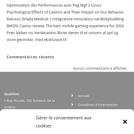
Optimisation des Performances avec Peg Mgf 2 Cours
Psychological Effects of Casinos and Their Impact on Our Behavior
Raloxos Driada Medical: L’Integratore Innovativo nel Bodybuilding
BetDSI Casino review: The best mobile gaming experience for 2026
Prøv lykken nu Verdecasino åbner døren til et univers af spil og
store gevinster, med eksklusive til
Commentaires récents
Aucun commentaire à afficher.
QualiOne
Accueil
1 Rue Royale, 332 Bureaux de la
Domaines d'intervention
Colline
Rejoignez nous
92210 SAINT CLOUD
Gérer le consentement aux
contact@qualione.com
Contact
cookies
01 70 95 53 00
Mentions légales