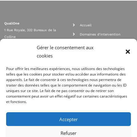
QualiOne
Accueil
1 Rue Royale, 332 Bureaux de la
Domaines d'intervention
Colline
Rejoignez nous
92210 SAINT CLOUD
Gérer le consentement aux
contact@qualione.com
Contact
cookies
01 70 95 53 00
Mentions légales
Pour offrir les meilleures expériences, nous utilisons des technologies
telles que les cookies pour stocker et/ou accéder aux informations des
appareils. Le fait de consentir à ces technologies nous permettra de
traiter des données telles que le comportement de navigation ou les ID
uniques sur ce site. Le fait de ne pas consentir ou de retirer son
consentement peut avoir un effet négatif sur certaines caractéristiques
et fonctions.
Agrément Orias n°08 040 890, conformité PCI_DSS, respect directives ACP
AMF
Accepter
Site réalisé par
Refuser