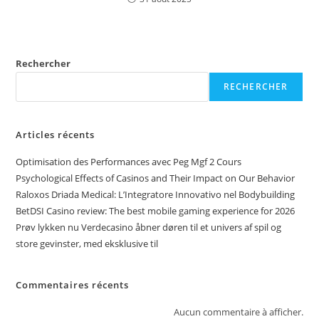
Rechercher
RECHERCHER
Articles récents
Optimisation des Performances avec Peg Mgf 2 Cours
Psychological Effects of Casinos and Their Impact on Our Behavior
Raloxos Driada Medical: L’Integratore Innovativo nel Bodybuilding
BetDSI Casino review: The best mobile gaming experience for 2026
Prøv lykken nu Verdecasino åbner døren til et univers af spil og
store gevinster, med eksklusive til
Commentaires récents
Aucun commentaire à afficher.