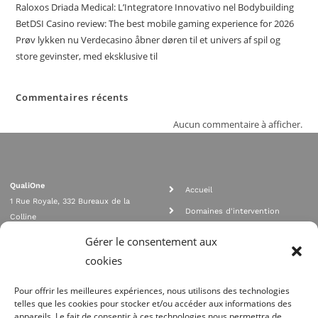
Raloxos Driada Medical: L’Integratore Innovativo nel Bodybuilding
BetDSI Casino review: The best mobile gaming experience for 2026
Prøv lykken nu Verdecasino åbner døren til et univers af spil og
store gevinster, med eksklusive til
Commentaires récents
Aucun commentaire à afficher.
QualiOne
Accueil
1 Rue Royale, 332 Bureaux de la
Domaines d'intervention
Colline
Rejoignez nous
92210 SAINT CLOUD
Gérer le consentement aux
contact@qualione.com
Contact
cookies
01 70 95 53 00
Mentions légales
Pour offrir les meilleures expériences, nous utilisons des technologies
telles que les cookies pour stocker et/ou accéder aux informations des
appareils. Le fait de consentir à ces technologies nous permettra de