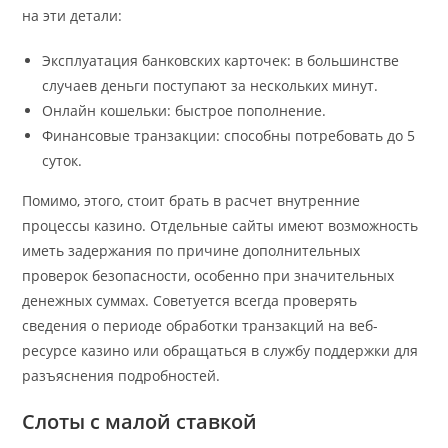
на эти детали:
Эксплуатация банковских карточек: в большинстве
случаев деньги поступают за нескольких минут.
Онлайн кошельки: быстрое пополнение.
Финансовые транзакции: способны потребовать до 5
суток.
Помимо, этого, стоит брать в расчет внутренние
процессы казино. Отдельные сайты имеют возможность
иметь задержания по причине дополнительных
проверок безопасности, особенно при значительных
денежных суммах. Советуется всегда проверять
сведения о периоде обработки транзакций на веб-
ресурсе казино или обращаться в службу поддержки для
разъяснения подробностей.
Слоты с малой ставкой