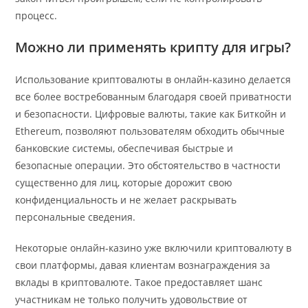
процесс.
Можно ли применять крипту для игры?
Использование криптовалюты в онлайн-казино делается
все более востребованным благодаря своей приватности
и безопасности. Цифровые валюты, такие как Биткойн и
Ethereum, позволяют пользователям обходить обычные
банковские системы, обеспечивая быстрые и
безопасные операции. Это обстоятельство в частности
существенно для лиц, которые дорожит свою
конфиденциальность и не желает раскрывать
персональные сведения.
Некоторые онлайн-казино уже включили криптовалюту в
свои платформы, давая клиентам вознаграждения за
вклады в криптовалюте. Такое предоставляет шанс
участникам не только получить удовольствие от