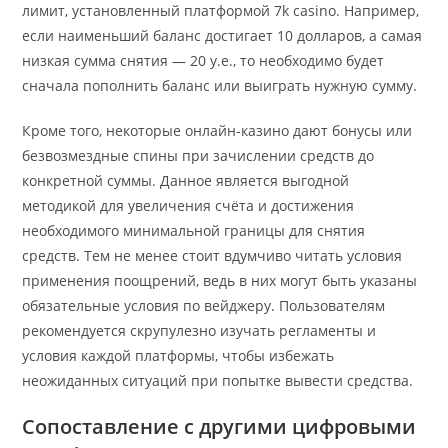
лимит, установленный платформой 7k casino. Например,
если наименьший баланс достигает 10 долларов, а самая
низкая сумма снятия — 20 у.е., то необходимо будет
сначала пополнить баланс или выиграть нужную сумму.
Кроме того, некоторые онлайн-казино дают бонусы или
безвозмездные спины при зачислении средств до
конкретной суммы. Данное является выгодной
методикой для увеличения счёта и достижения
необходимого минимальной границы для снятия
средств. Тем не менее стоит вдумчиво читать условия
применения поощрений, ведь в них могут быть указаны
обязательные условия по вейджеру. Пользователям
рекомендуется скрупулезно изучать регламенты и
условия каждой платформы, чтобы избежать
неожиданных ситуаций при попытке вывести средства.
Сопоставление с другими цифровыми