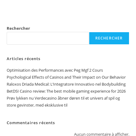
Rechercher
RECHERCHER
Articles récents
Optimisation des Performances avec Peg Mgf 2 Cours
Psychological Effects of Casinos and Their Impact on Our Behavior
Raloxos Driada Medical: L’Integratore Innovativo nel Bodybuilding
BetDSI Casino review: The best mobile gaming experience for 2026
Prøv lykken nu Verdecasino åbner døren til et univers af spil og
store gevinster, med eksklusive til
Commentaires récents
Aucun commentaire à afficher.