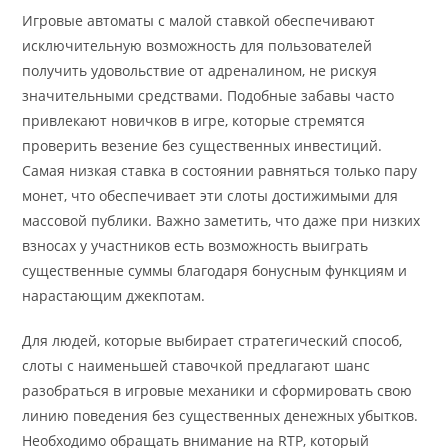
Игровые автоматы с малой ставкой обеспечивают
исключительную возможность для пользователей
получить удовольствие от адреналином, не рискуя
значительными средствами. Подобные забавы часто
привлекают новичков в игре, которые стремятся
проверить везение без существенных инвестиций.
Самая низкая ставка в состоянии равняться только пару
монет, что обеспечивает эти слоты достижимыми для
массовой публики. Важно заметить, что даже при низких
взносах у участников есть возможность выиграть
существенные суммы благодаря бонусным функциям и
нарастающим джекпотам.
Для людей, которые выбирает стратегический способ,
слоты с наименьшей ставочкой предлагают шанс
разобраться в игровые механики и сформировать свою
линию поведения без существенных денежных убытков.
Необходимо обращать внимание на RTP, который