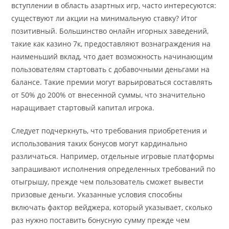
вступлении в область азартных игр, часто интересуются:
существуют ли акции на минимальную ставку? Итог
позитивный. Большинство онлайн игорных заведений,
такие как казино 7к, предоставляют вознаграждения на
наименьший вклад, что дает возможность начинающим
пользователям стартовать с добавочными деньгами на
балансе. Такие премии могут варьироваться составлять
от 50% до 200% от внесенной суммы, что значительно
наращивает стартовый капитал игрока.
Следует подчеркнуть, что требования приобретения и
использования таких бонусов могут кардинально
различаться. Например, отдельные игровые платформы
запрашивают исполнения определенных требований по
отыгрышу, прежде чем пользователь сможет вывести
призовые деньги. Указанные условия способны
включать фактор вейджера, который указывает, сколько
раз нужно поставить бонусную сумму прежде чем