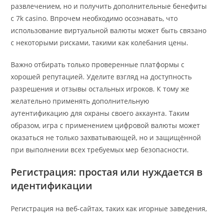
развлечением, но и получить дополнительные бенефиты
с 7k casino. Впрочем необходимо осознавать, что
использование виртуальной валюты может быть связано
с некоторыми рисками, такими как колебания цены.
Важно отбирать только проверенные платформы с
хорошей репутацией. Уделите взгляд на доступность
разрешения и отзывы остальных игроков. К тому же
желательно применять дополнительную
аутентификацию для охраны своего аккаунта. Таким
образом, игра с применением цифровой валюты может
оказаться не только захватывающей, но и защищённой
при выполнении всех требуемых мер безопасности.
Регистрация: простая или нуждается в
идентификации
Регистрация на веб-сайтах, таких как игорные заведения,