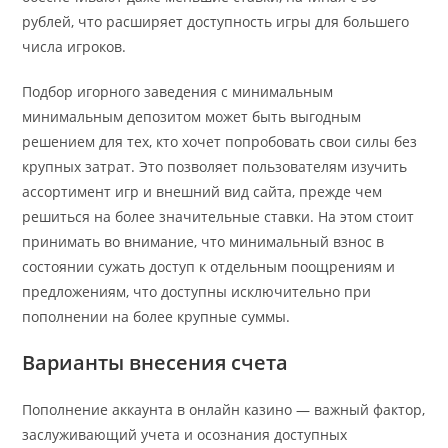
рублей, что расширяет доступность игры для большего
числа игроков.
Подбор игорного заведения с минимальным
минимальным депозитом может быть выгодным
решением для тех, кто хочет попробовать свои силы без
крупных затрат. Это позволяет пользователям изучить
ассортимент игр и внешний вид сайта, прежде чем
решиться на более значительные ставки. На этом стоит
принимать во внимание, что минимальный взнос в
состоянии сужать доступ к отдельным поощрениям и
предложениям, что доступны исключительно при
пополнении на более крупные суммы.
Варианты внесения счета
Пополнение аккаунта в онлайн казино — важный фактор,
заслуживающий учета и осознания доступных