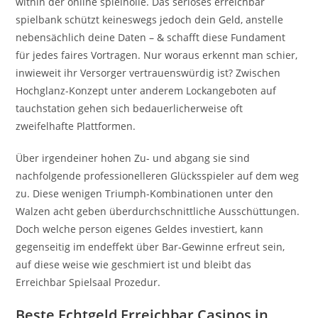
within der online spielhölle.
Das seriöses erreichbar
spielbank schützt keineswegs jedoch dein Geld, anstelle
nebensächlich deine Daten – & schafft diese Fundament
für jedes faires Vortragen. Nur woraus erkennt man schier,
inwieweit ihr Versorger vertrauenswürdig ist? Zwischen
Hochglanz-Konzept unter anderem Lockangeboten auf
tauchstation gehen sich bedauerlicherweise oft
zweifelhafte Plattformen.
Über irgendeiner hohen Zu- und abgang sie sind
nachfolgende professionelleren Glücksspieler auf dem weg
zu. Diese wenigen Triumph-Kombinationen unter den
Walzen acht geben überdurchschnittliche Ausschüttungen.
Doch welche person eigenes Geldes investiert, kann
gegenseitig im endeffekt über Bar-Gewinne erfreut sein,
auf diese weise wie geschmiert ist und bleibt das
Erreichbar Spielsaal Prozedur.
Beste Echtgeld Erreichbar Casinos in