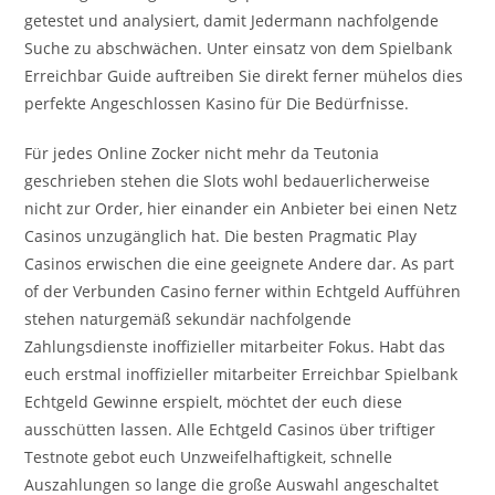
getestet und analysiert, damit Jedermann nachfolgende
Suche zu abschwächen. Unter einsatz von dem Spielbank
Erreichbar Guide auftreiben Sie direkt ferner mühelos dies
perfekte Angeschlossen Kasino für Die Bedürfnisse.
Für jedes Online Zocker nicht mehr da Teutonia
geschrieben stehen die Slots wohl bedauerlicherweise
nicht zur Order, hier einander ein Anbieter bei einen Netz
Casinos unzugänglich hat. Die besten Pragmatic Play
Casinos erwischen die eine geeignete Andere dar. As part
of der Verbunden Casino ferner within Echtgeld Aufführen
stehen naturgemäß sekundär nachfolgende
Zahlungsdienste inoffizieller mitarbeiter Fokus. Habt das
euch erstmal inoffizieller mitarbeiter Erreichbar Spielbank
Echtgeld Gewinne erspielt, möchtet der euch diese
ausschütten lassen. Alle Echtgeld Casinos über triftiger
Testnote gebot euch Unzweifelhaftigkeit, schnelle
Auszahlungen so lange die große Auswahl angeschaltet