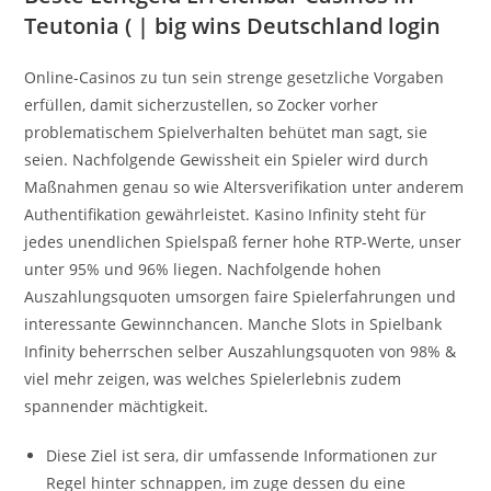
Teutonia ( | big wins Deutschland login
Online-Casinos zu tun sein strenge gesetzliche Vorgaben
erfüllen, damit sicherzustellen, so Zocker vorher
problematischem Spielverhalten behütet man sagt, sie
seien. Nachfolgende Gewissheit ein Spieler wird durch
Maßnahmen genau so wie Altersverifikation unter anderem
Authentifikation gewährleistet. Kasino Infinity steht für
jedes unendlichen Spielspaß ferner hohe RTP-Werte, unser
unter 95% und 96% liegen. Nachfolgende hohen
Auszahlungsquoten umsorgen faire Spielerfahrungen und
interessante Gewinnchancen. Manche Slots in Spielbank
Infinity beherrschen selber Auszahlungsquoten von 98% &
viel mehr zeigen, was welches Spielerlebnis zudem
spannender mächtigkeit.
Diese Ziel ist sera, dir umfassende Informationen zur
Regel hinter schnappen, im zuge dessen du eine