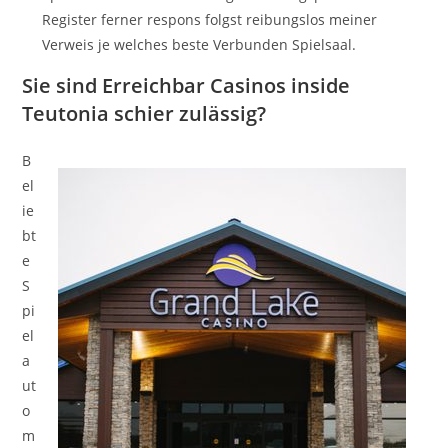
Register ferner respons folgst reibungslos meiner
Verweis je welches beste Verbunden Spielsaal.
Sie sind Erreichbar Casinos inside
Teutonia schier zulässig?
B
el
ie
bt
e
S
pi
el
a
ut
o
m