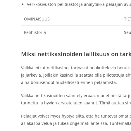
Verkkosivuston pelitilastot ja analytiikka pelaajan avu
OMINAISUUS
TIE
Pelihistoria
Seu
Miksi nettikasinoiden laillisuus on tä
Vaikka jotkut nettikasinot tarjoavat houkuttelevia bonuksi
ja järkeviä. Joillakin kasinoilla saattaa olla piilotettuja
aina bonusehdot huolellisesti ennen pelaamista.
Vaikka nettikasinoiden sääntely eroaa, monet niistä tarj
tunnettu ja hyvien arvostelujen saanut. Tämä auttaa s
Pelaajat voivat myös hyötyä siitä, että he tuntevat omat o
asiakaspalvelua ja tukea ongelmatilanteissa. Tuntemalla