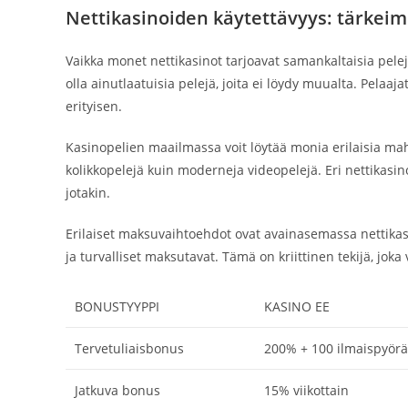
Nettikasinoiden käytettävyys: tärkeim
Vaikka monet nettikasinot tarjoavat samankaltaisia pelejä
olla ainutlaatuisia pelejä, joita ei löydy muualta. Pelaaj
erityisen.
Kasinopelien maailmassa voit löytää monia erilaisia mahd
kolikkopelejä kuin moderneja videopelejä. Eri nettikasino
jotakin.
Erilaiset maksuvaihtoehdot ovat avainasemassa nettikasi
ja turvalliset maksutavat. Tämä on kriittinen tekijä, joka
BONUSTYYPPI
KASINO EE
Tervetuliaisbonus
200% + 100 ilmaispyörä
Jatkuva bonus
15% viikottain