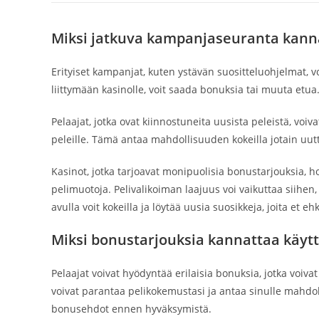
Miksi jatkuva kampanjaseuranta kann
Erityiset kampanjat, kuten ystävän suositteluohjelmat, vo
liittymään kasinolle, voit saada bonuksia tai muuta etu
Pelaajat, jotka ovat kiinnostuneita uusista peleistä, voi
peleille. Tämä antaa mahdollisuuden kokeilla jotain uutt
Kasinot, jotka tarjoavat monipuolisia bonustarjouksia, ho
pelimuotoja. Pelivalikoiman laajuus voi vaikuttaa siihen
avulla voit kokeilla ja löytää uusia suosikkeja, joita et
Miksi bonustarjouksia kannattaa käytt
Pelaajat voivat hyödyntää erilaisia bonuksia, jotka voivat
voivat parantaa pelikokemustasi ja antaa sinulle mahdo
bonusehdot ennen hyväksymistä.