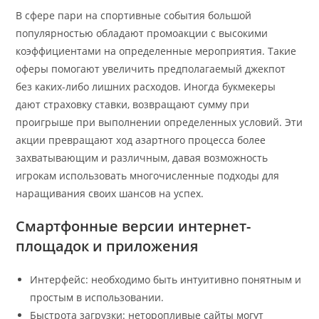
В сфере пари на спортивные события большой
популярностью обладают промоакции с высокими
коэффициентами на определенные мероприятия. Такие
оферы помогают увеличить предполагаемый джекпот
без каких-либо лишних расходов. Иногда букмекеры
дают страховку ставки, возвращают сумму при
проигрыше при выполнении определенных условий. Эти
акции превращают ход азартного процесса более
захватывающим и различным, давая возможность
игрокам использовать многочисленные подходы для
наращивания своих шансов на успех.
Смартфонные версии интернет-
площадок и приложения
Интерфейс: необходимо быть интуитивно понятным и
простым в использовании.
Быстрота загрузки: неторопливые сайты могут