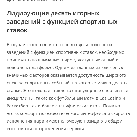
Лидирующие десять игорных
заведений с функцией спортивных
ставок.
В случае, если говорят о топовых десяти игорных
заведений с функцией спортивных ставок, необходимо
принимать во внимание широту доступных опций и
доверие к платформе. Одним из главных из ключевых
значимых факторов оказывается доступность широкого
спектра спортивных событий, на которые можно делать
ставки. Это включает такие как популярные спортивные
дисциплины, такие как футбольный матч в Cat Casino и
баскетбол, так и более специфические игры. Помимо
этого, комфорт пользовательского интерфейса и скорость
исполнения пари имеют ключевую позицию в общем
восприятии от применения сервиса.