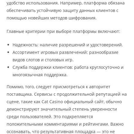
удобство использования. Например, платформа обязана
обеспечивать устойчивую защиту данных клиентов с
помощью новейших методов шифрования.
Главные критерии при выборе платформы включают:
Надежность: наличие разрешений и удостоверений.
Ассортимент игровых развлечений: разнообразие
видов слотов и столовых игр.
Служба поддержки клиентов: работа круглосуточно и
многоязычная поддержка.
Помимо, того, следует присмотреться к авторитет
поставщика. Сервисы с продолжительной репутацией на
сцене, такие как Cat Casino официальный сайт, обычно
демонстрируют значительный степень уверенности
среди пользователей. Это подкрепляется
положительными комментариями и рейтингами. Важно
осознавать, что результативная площадка — это не