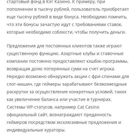
стартовый фонд в Кэт Казино. К примеру, при
пополнении в тысячу рублей, пользователь приобретает
еще тысячу рублей в виде бонуса. Необходимо помнить,
что эти бонусы зачастую идут с требованиями ставок,
которые необходимо соблюсти, чтобы получить деньги.
Предложения для постоянных клиентов также играют
существенную функцию. Азартные клубы и ставочные
компании постоянно предоставляют кэшбэк-программы,
возвращая долю потерянных сумм на счет игрока.
Нередко возможно обнаружить акции с фри-спинами для
слот-машин, где геймеры зарабатывают безвозмездные
раскрутки за осуществление конкретных условий, таких
как увеличение баланса или участие в турнирах.
Системы VIP-статусов, например Cat Casino
официальный сайт, вознаграждают преданность
геймеров посредством эксклюзивные предложения и
индивидуальные кураторы.