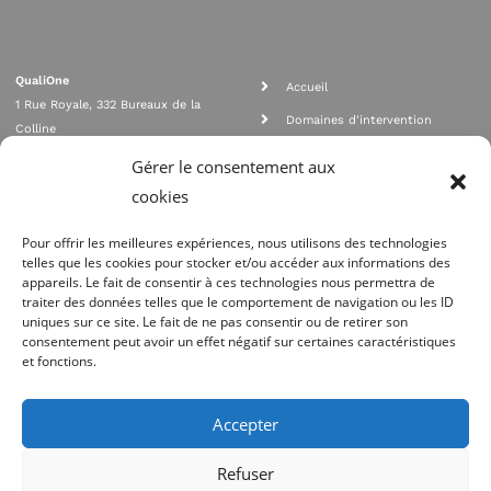
QualiOne
Accueil
1 Rue Royale, 332 Bureaux de la
Domaines d'intervention
Colline
Rejoignez nous
92210 SAINT CLOUD
Gérer le consentement aux
contact@qualione.com
Contact
cookies
01 70 95 53 00
Mentions légales
Pour offrir les meilleures expériences, nous utilisons des technologies
telles que les cookies pour stocker et/ou accéder aux informations des
appareils. Le fait de consentir à ces technologies nous permettra de
traiter des données telles que le comportement de navigation ou les ID
uniques sur ce site. Le fait de ne pas consentir ou de retirer son
consentement peut avoir un effet négatif sur certaines caractéristiques
et fonctions.
Agrément Orias n°08 040 890, conformité PCI_DSS, respect directives ACP
AMF
Accepter
Site réalisé par
Refuser