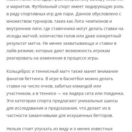
и маркетов. Футбольный спорт имеет лидирующую роль
в ряду спортивных игр для пари. Данное обусловлено с
множеством турниров, таких как Лига чемпионов и
внутренние лиги, где ставочники могут делать ставки на
исходы матчей, количество голов или даже конкретный
результат матча. Не менее захватывающи и ставки в
лайв-режиме, которые дают возможность игрокам
реагировать на изменения в процессе игры.
Кольцеброс и теннисный матч также манят внимание
фанатов беттинга. В игре в баскетбол можно делать
ставки на число очков, забитых командой или
участником, а в теннисе — на лидера сета или поединка.
Эти категории спорта предлагают уникальные шансы
для исследования и предсказания, что делает их в
частности заманчивыми для искушенных бетторов.
Нельзя стоит упускать из виду и о менее известных