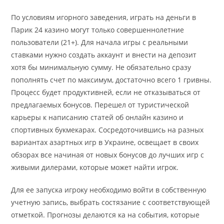
По условиям игорного заведения, играть на деньги в
Парик 24 казино могут только совершеннолетние
пользователи (21+). Для начала игры с реальными
ставками нужно создать аккаунт и внести на депозит
хотя бы минимальную сумму. Не обязательно сразу
пополнять счет по максимум, достаточно всего 1 гривны.
Процесс будет продуктивней, если не отказываться от
предлагаемых бонусов. Перешел от туристической
карьеры к написанию статей об онлайн казино и
спортивных букмекарах. Сосредоточившись на разных
вариантах азартных игр в Украине, освещает в своих
обзорах все начиная от новых бонусов до лучших игр с
живыми дилерами, которые может найти игрок.
Для ее запуска игроку необходимо войти в собственную
учетную запись, выбрать состязание с соответствующей
отметкой. Прогнозы делаются ка на события, которые