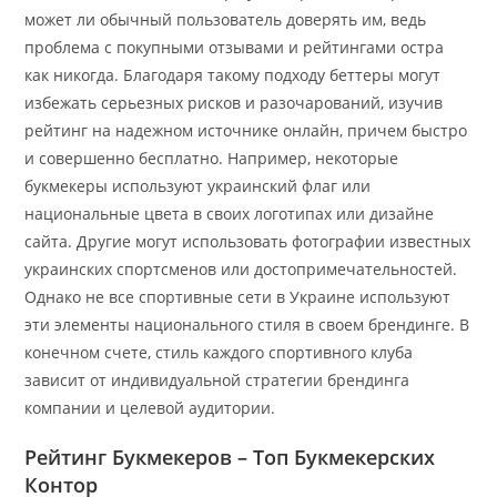
может ли обычный пользователь доверять им, ведь
проблема с покупными отзывами и рейтингами остра
как никогда. Благодаря такому подходу беттеры могут
избежать серьезных рисков и разочарований, изучив
рейтинг на надежном источнике онлайн, причем быстро
и совершенно бесплатно. Например, некоторые
букмекеры используют украинский флаг или
национальные цвета в своих логотипах или дизайне
сайта. Другие могут использовать фотографии известных
украинских спортсменов или достопримечательностей.
Однако не все спортивные сети в Украине используют
эти элементы национального стиля в своем брендинге. В
конечном счете, стиль каждого спортивного клуба
зависит от индивидуальной стратегии брендинга
компании и целевой аудитории.
Рейтинг Букмекеров – Топ Букмекерских
Контор