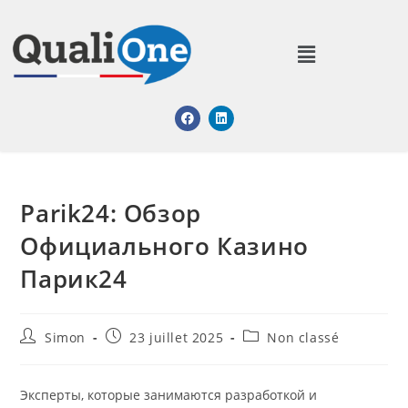
Parik24: Обзор
Официального Казино
Парик24
Simon
23 juillet 2025
Non classé
Эксперты, которые занимаются разработкой и