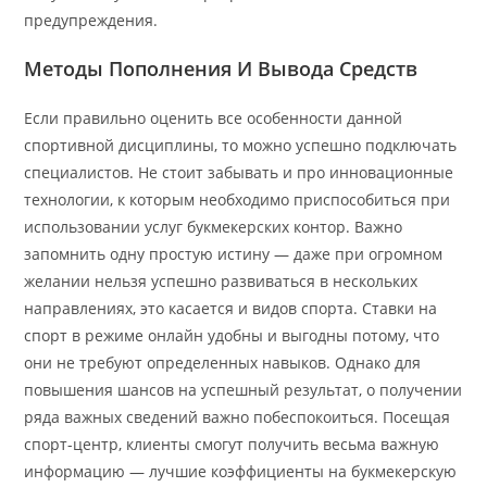
предупреждения.
Методы Пополнения И Вывода Средств
Если правильно оценить все особенности данной
спортивной дисциплины, то можно успешно подключать
специалистов. Не стоит забывать и про инновационные
технологии, к которым необходимо приспособиться при
использовании услуг букмекерских контор. Важно
запомнить одну простую истину — даже при огромном
желании нельзя успешно развиваться в нескольких
направлениях, это касается и видов спорта. Ставки на
спорт в режиме онлайн удобны и выгодны потому, что
они не требуют определенных навыков. Однако для
повышения шансов на успешный результат, о получении
ряда важных сведений важно побеспокоиться. Посещая
спорт-центр, клиенты смогут получить весьма важную
информацию — лучшие коэффициенты на букмекерскую