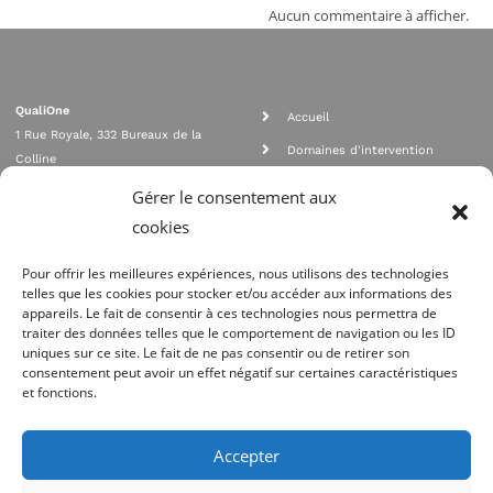
Aucun commentaire à afficher.
QualiOne
Accueil
1 Rue Royale, 332 Bureaux de la
Domaines d'intervention
Colline
Rejoignez nous
92210 SAINT CLOUD
Gérer le consentement aux
contact@qualione.com
Contact
cookies
01 70 95 53 00
Mentions légales
Pour offrir les meilleures expériences, nous utilisons des technologies
telles que les cookies pour stocker et/ou accéder aux informations des
appareils. Le fait de consentir à ces technologies nous permettra de
traiter des données telles que le comportement de navigation ou les ID
uniques sur ce site. Le fait de ne pas consentir ou de retirer son
consentement peut avoir un effet négatif sur certaines caractéristiques
et fonctions.
Agrément Orias n°08 040 890, conformité PCI_DSS, respect directives ACP
AMF
Accepter