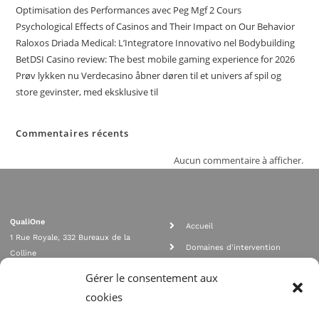
Optimisation des Performances avec Peg Mgf 2 Cours
Psychological Effects of Casinos and Their Impact on Our Behavior
Raloxos Driada Medical: L’Integratore Innovativo nel Bodybuilding
BetDSI Casino review: The best mobile gaming experience for 2026
Prøv lykken nu Verdecasino åbner døren til et univers af spil og
store gevinster, med eksklusive til
Commentaires récents
Aucun commentaire à afficher.
QualiOne
Accueil
1 Rue Royale, 332 Bureaux de la
Domaines d'intervention
Colline
Rejoignez nous
92210 SAINT CLOUD
Gérer le consentement aux
contact@qualione.com
Contact
cookies
01 70 95 53 00
Mentions légales