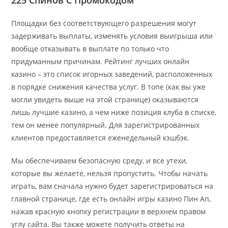
225 Спинов С Промокодом
Площадки без соответствующего разрешения могут
задерживать выплаты, изменять условия выигрыша или
вообще отказывать в выплате по только что
придуманным причинам. Рейтинг лучших онлайн
казино – это список игорных заведений, расположенных
в порядке снижения качества услуг. В топе (как вы уже
могли увидеть выше на этой странице) оказываются
лишь лучшие казино, а чем ниже позиция клуба в списке,
тем он менее популярный. Для зарегистрированных
клиентов предоставляется еженедельный кэшбэк.
Мы обеспечиваем безопасную среду, и все утехи,
которые вы желаете, нельзя пропустить. Чтобы начать
играть, вам сначала нужно будет зарегистрироваться на
главной странице, где есть онлайн игры казино Пин Ап,
нажав красную кнопку регистрации в верхнем правом
углу сайта. Вы также можете получить ответы на