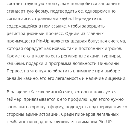
соответствующую кнопку, вам понадобится заполнить
стандартную форму, подтвердить ее, одновременно
соглашаясь с правилами клуба. Перейдите по
содержащейся в нем ссылке, чтобы завершить
регистрационный процесс. Одним из главных
преимуществ Pin-Up является щедрая бонусная система,
которая обрадует как новых, так и постоянных игроков.
Кроме того, в казино есть регулярные акции, турниры,
кэшбеки, подарки и программа лояльности Пинкоины.
Первое, на что нужно обратить внимание при выборе
онлайн-казино, это его легальность и наличие лицензии.
В разделе «Касса» личный счет, которым пользуется
геймер, привязывается к его профилю. Для этого нужно
заполнить короткую форму, подождать подтверждения со
стороны администрации. Среди пионеров легальных
гемблинг-площадок заслуживает внимания Pin-UP.