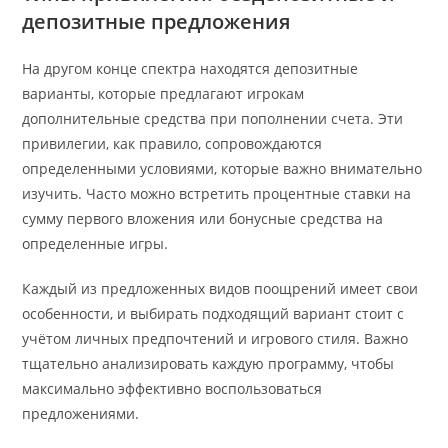
депозитные предложения
На другом конце спектра находятся депозитные
варианты, которые предлагают игрокам
дополнительные средства при пополнении счета. Эти
привилегии, как правило, сопровождаются
определенными условиями, которые важно внимательно
изучить. Часто можно встретить процентные ставки на
сумму первого вложения или бонусные средства на
определенные игры.
Каждый из предложенных видов поощрений имеет свои
особенности, и выбирать подходящий вариант стоит с
учётом личных предпочтений и игрового стиля. Важно
тщательно анализировать каждую программу, чтобы
максимально эффективно воспользоваться
предложениями.