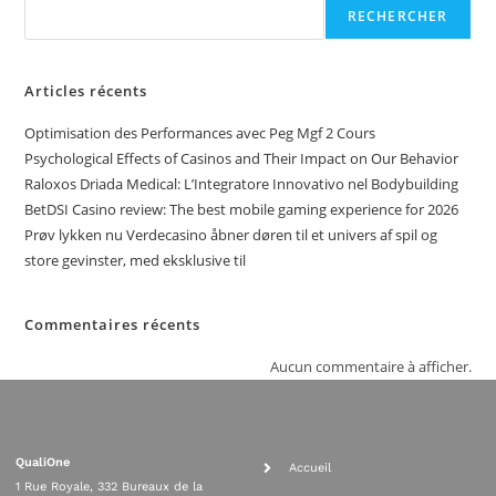
RECHERCHER
Articles récents
Optimisation des Performances avec Peg Mgf 2 Cours
Psychological Effects of Casinos and Their Impact on Our Behavior
Raloxos Driada Medical: L’Integratore Innovativo nel Bodybuilding
BetDSI Casino review: The best mobile gaming experience for 2026
Prøv lykken nu Verdecasino åbner døren til et univers af spil og
store gevinster, med eksklusive til
Commentaires récents
Aucun commentaire à afficher.
QualiOne
Accueil
1 Rue Royale, 332 Bureaux de la