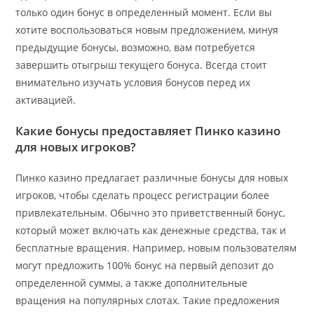
только один бонус в определенный момент. Если вы
хотите воспользоваться новым предложением, минуя
предыдущие бонусы, возможно, вам потребуется
завершить отыгрыш текущего бонуса. Всегда стоит
внимательно изучать условия бонусов перед их
активацией.
Какие бонусы предоставляет Пинко казино
для новых игроков?
Пинко казино предлагает различные бонусы для новых
игроков, чтобы сделать процесс регистрации более
привлекательным. Обычно это приветственный бонус,
который может включать как денежные средства, так и
бесплатные вращения. Например, новым пользователям
могут предложить 100% бонус на первый депозит до
определенной суммы, а также дополнительные
вращения на популярных слотах. Такие предложения