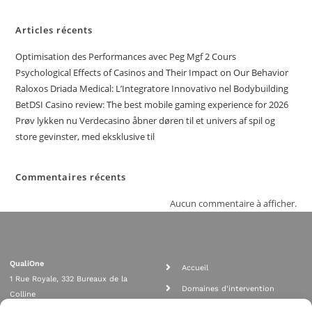
Articles récents
Optimisation des Performances avec Peg Mgf 2 Cours
Psychological Effects of Casinos and Their Impact on Our Behavior
Raloxos Driada Medical: L’Integratore Innovativo nel Bodybuilding
BetDSI Casino review: The best mobile gaming experience for 2026
Prøv lykken nu Verdecasino åbner døren til et univers af spil og
store gevinster, med eksklusive til
Commentaires récents
Aucun commentaire à afficher.
QualiOne
Accueil
1 Rue Royale, 332 Bureaux de la
Domaines d'intervention
Colline
Rejoignez nous
92210 SAINT CLOUD