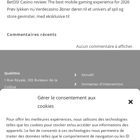
BetDSI Casino review: The best mobile gaming experience for 2026
Prøv lykken nu Verdecasino åbner døren til et univers af spil og
store gevinster, med eksklusive til
Commentaires récents
Aucun commentaire à afficher.
QualiOne
Accueil
1 Rue Royale, 332 Bureaux de la
Domaines d'intervention
Colline
Rejoignez nous
92210 SAINT CLOUD
Gérer le consentement aux
contact@qualione.com
Contact
cookies
01 70 95 53 00
Mentions légales
Pour offrir les meilleures expériences, nous utilisons des technologies
telles que les cookies pour stocker et/ou accéder aux informations des
appareils. Le fait de consentir à ces technologies nous permettra de
traiter des données telles que le comportement de navigation ou les ID