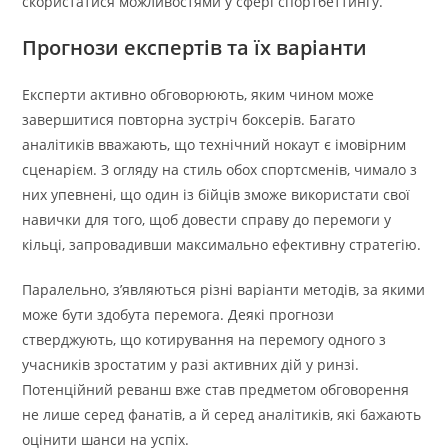
скористатися можливостями у сфері спортбеттингу.
Прогнози експертів та їх варіанти
Експерти активно обговорюють, яким чином може
завершитися повторна зустріч боксерів. Багато
аналітиків вважають, що технічний нокаут є імовірним
сценарієм. З огляду на стиль обох спортсменів, чимало з
них упевнені, що один із бійців зможе використати свої
навички для того, щоб довести справу до перемоги у
кільці, запровадивши максимально ефективну стратегію.
Паралельно, з’являються різні варіанти методів, за якими
може бути здобута перемога. Деякі прогнози
стверджують, що котирування на перемогу одного з
учасників зростатим у разі активних дій у ринзі.
Потенційний реванш вже став предметом обговорення
не лише серед фанатів, а й серед аналітиків, які бажають
оцінити шанси на успіх.