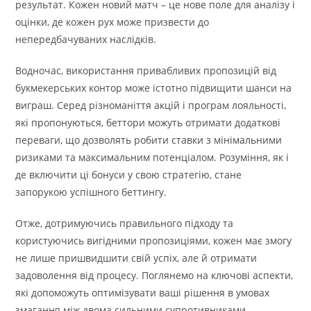
результат. Кожен новий матч – це нове поле для аналізу і
оцінки, де кожен рух може призвести до
непередбачуваних наслідків.
Водночас, використання привабливих пропозицій від
букмекерських контор може істотно підвищити шанси на
виграш. Серед різноманіття акцій і програм лояльності,
які пропонуються, беттори можуть отримати додаткові
переваги, що дозволять робити ставки з мінімальними
ризиками та максимальним потенціалом. Розуміння, як і
де включити ці бонуси у свою стратегію, стане
запорукою успішного беттингу.
Отже, дотримуючись правильного підходу та
користуючись вигідними пропозиціями, кожен має змогу
не лише пришвидшити свій успіх, але й отримати
задоволення від процесу. Поглянемо на ключові аспекти,
які допоможуть оптимізувати ваші рішення в умовах
змагання між двома сильними супротивниками.