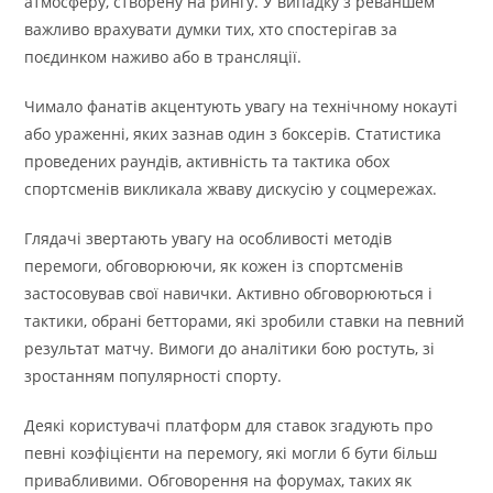
атмосферу, створену на рингу. У випадку з реваншем
важливо врахувати думки тих, хто спостерігав за
поєдинком наживо або в трансляції.
Чимало фанатів акцентують увагу на технічному нокауті
або ураженні, яких зазнав один з боксерів. Статистика
проведених раундів, активність та тактика обох
спортсменів викликала жваву дискусію у соцмережах.
Глядачі звертають увагу на особливості методів
перемоги, обговорюючи, як кожен із спортсменів
застосовував свої навички. Активно обговорюються і
тактики, обрані бетторами, які зробили ставки на певний
результат матчу. Вимоги до аналітики бою ростуть, зі
зростанням популярності спорту.
Деякі користувачі платформ для ставок згадують про
певні коэфіцієнти на перемогу, які могли б бути більш
привабливими. Обговорення на форумах, таких як