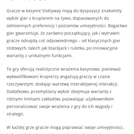
Gracze w kasynie Slottyway mają do dyspozycji znakomity
wybór gier z krupierem na żywo, dopasowanych do
odmiennych preferencji i poziomów umiejętności. Bogactwo
gier gwarantuje, że zarówno początkujący, jak i wytrawni
gracze odnajdą coś odpowiedniego – od klasycznych gier
stołowych, takich jak blackjack i ruletka, po innowacyjne
warianty z unikalnymi funkcjami.
Te gry oferują realistyczne wrażenia kasynowe, ponieważ
wykwalifikowani krupierzy angażują graczy w czasie
rzeczywistym, dodając warstwę interaktywnej interakcji.
Dodatkowo, przemyślany wybór obejmuje warianty z
różnymi limitami zakładów, pozwalając użytkownikom
personalizować swoje wrażenia z gry do ich wygody i
strategii.
W każdej grze gracze mogą poprawiać swoje umiejętności,