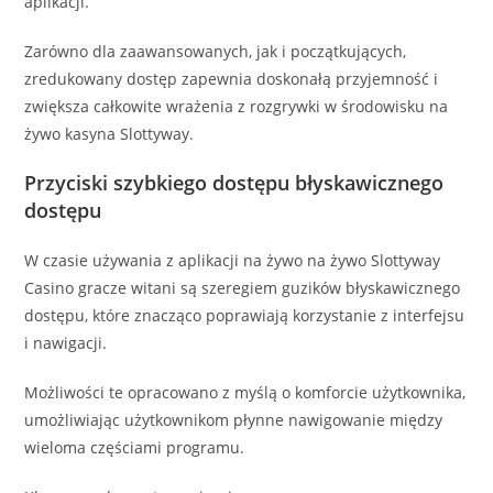
aplikacji.
Zarówno dla zaawansowanych, jak i początkujących,
zredukowany dostęp zapewnia doskonałą przyjemność i
zwiększa całkowite wrażenia z rozgrywki w środowisku na
żywo kasyna Slottyway.
Przyciski szybkiego dostępu błyskawicznego
dostępu
W czasie używania z aplikacji na żywo na żywo Slottyway
Casino gracze witani są szeregiem guzików błyskawicznego
dostępu, które znacząco poprawiają korzystanie z interfejsu
i nawigacji.
Możliwości te opracowano z myślą o komforcie użytkownika,
umożliwiając użytkownikom płynne nawigowanie między
wieloma częściami programu.