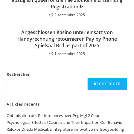
abzüglich queen of the nile Slot Keine Einzahlung
Registration ᐈ
2 septembre 2025
Angeschlossen Kasino unter einsatz von
Handyrechnung retournieren Pay by Phone
Spielsaal Brd as part of 2025
1 septembre 2025
Rechercher
RECHERCHER
Articles récents
Optimisation des Performances avec Peg Mgf 2 Cours
Psychological Effects of Casinos and Their Impact on Our Behavior
Raloxos Driada Medical: L’Integratore Innovativo nel Bodybuilding