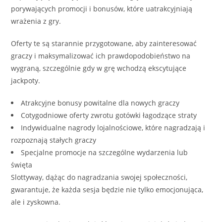
porywających promocji i bonusów, które uatrakcyjniają
wrażenia z gry.
Oferty te są starannie przygotowane, aby zainteresować
graczy i maksymalizować ich prawdopodobieństwo na
wygraną, szczególnie gdy w grę wchodzą ekscytujące
jackpoty.
Atrakcyjne bonusy powitalne dla nowych graczy
Cotygodniowe oferty zwrotu gotówki łagodzące straty
Indywidualne nagrody lojalnościowe, które nagradzają i
rozpoznają stałych graczy
Specjalne promocje na szczególne wydarzenia lub
święta
Slottyway, dążąc do nagradzania swojej społeczności,
gwarantuje, że każda sesja będzie nie tylko emocjonująca,
ale i zyskowna.