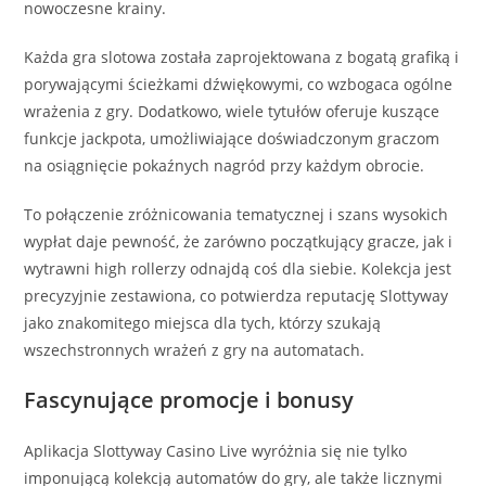
nowoczesne krainy.
Każda gra slotowa została zaprojektowana z bogatą grafiką i
porywającymi ścieżkami dźwiękowymi, co wzbogaca ogólne
wrażenia z gry. Dodatkowo, wiele tytułów oferuje kuszące
funkcje jackpota, umożliwiające doświadczonym graczom
na osiągnięcie pokaźnych nagród przy każdym obrocie.
To połączenie zróżnicowania tematycznej i szans wysokich
wypłat daje pewność, że zarówno początkujący gracze, jak i
wytrawni high rollerzy odnajdą coś dla siebie. Kolekcja jest
precyzyjnie zestawiona, co potwierdza reputację Slottyway
jako znakomitego miejsca dla tych, którzy szukają
wszechstronnych wrażeń z gry na automatach.
Fascynujące promocje i bonusy
Aplikacja Slottyway Casino Live wyróżnia się nie tylko
imponującą kolekcją automatów do gry, ale także licznymi