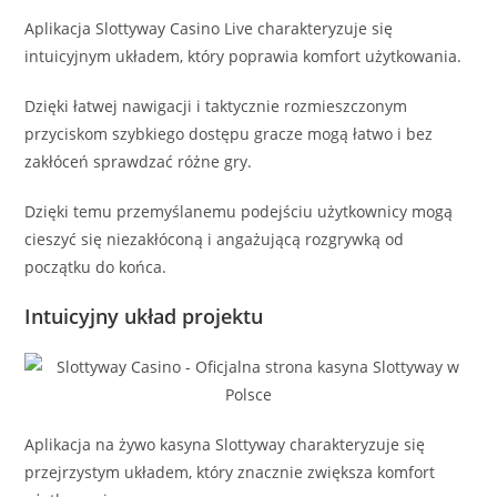
Aplikacja Slottyway Casino Live charakteryzuje się
intuicyjnym układem, który poprawia komfort użytkowania.
Dzięki łatwej nawigacji i taktycznie rozmieszczonym
przyciskom szybkiego dostępu gracze mogą łatwo i bez
zakłóceń sprawdzać różne gry.
Dzięki temu przemyślanemu podejściu użytkownicy mogą
cieszyć się niezakłóconą i angażującą rozgrywką od
początku do końca.
Intuicyjny układ projektu
Aplikacja na żywo kasyna Slottyway charakteryzuje się
przejrzystym układem, który znacznie zwiększa komfort