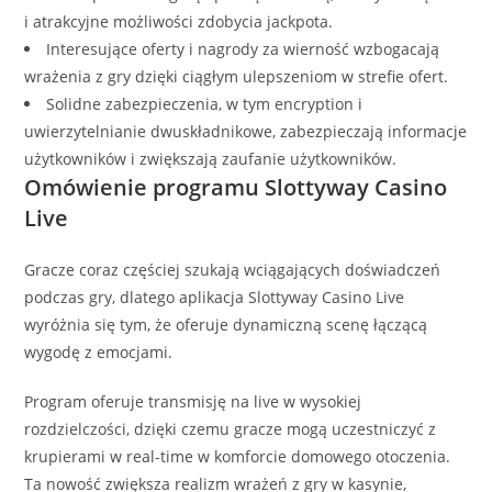
i atrakcyjne możliwości zdobycia jackpota.
Interesujące oferty i nagrody za wierność wzbogacają
wrażenia z gry dzięki ciągłym ulepszeniom w strefie ofert.
Solidne zabezpieczenia, w tym encryption i
uwierzytelnianie dwuskładnikowe, zabezpieczają informacje
użytkowników i zwiększają zaufanie użytkowników.
Omówienie programu Slottyway Casino
Live
Gracze coraz częściej szukają wciągających doświadczeń
podczas gry, dlatego aplikacja Slottyway Casino Live
wyróżnia się tym, że oferuje dynamiczną scenę łączącą
wygodę z emocjami.
Program oferuje transmisję na live w wysokiej
rozdzielczości, dzięki czemu gracze mogą uczestniczyć z
krupierami w real-time w komforcie domowego otoczenia.
Ta nowość zwiększa realizm wrażeń z gry w kasynie,