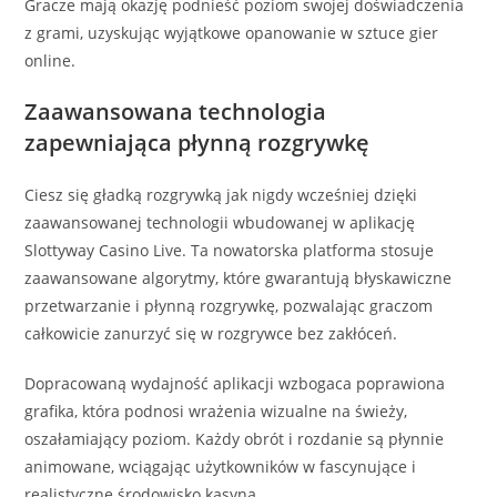
Gracze mają okazję podnieść poziom swojej doświadczenia
z grami, uzyskując wyjątkowe opanowanie w sztuce gier
online.
Zaawansowana technologia
zapewniająca płynną rozgrywkę
Ciesz się gładką rozgrywką jak nigdy wcześniej dzięki
zaawansowanej technologii wbudowanej w aplikację
Slottyway Casino Live. Ta nowatorska platforma stosuje
zaawansowane algorytmy, które gwarantują błyskawiczne
przetwarzanie i płynną rozgrywkę, pozwalając graczom
całkowicie zanurzyć się w rozgrywce bez zakłóceń.
Dopracowaną wydajność aplikacji wzbogaca poprawiona
grafika, która podnosi wrażenia wizualne na świeży,
oszałamiający poziom. Każdy obrót i rozdanie są płynnie
animowane, wciągając użytkowników w fascynujące i
realistyczne środowisko kasyna.