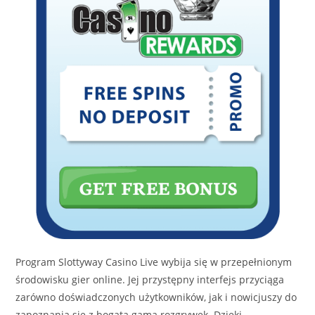
Program Slottyway Casino Live wybija się w przepełnionym
środowisku gier online. Jej przystępny interfejs przyciąga
zarówno doświadczonych użytkowników, jak i nowicjuszy do
zapoznania się z bogatą gamą rozgrywek. Dzięki