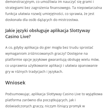
demonstracyjnym, co umożliwia im nauczyć się grami i
strategiami bez zagrożenia finansowego. Ta niepowtarzalna
funkcja ułatwia rozwój umiejętności, co sprawia, że jest
doskonała dla osób dążących do mistrzostwa.
Jakie języki obsługuje aplikacja Slottyway
Casino Live?
A co, gdyby aplikacja do gier mogła bez trudu sprostać
wymaganiom zróżnicowanych graczy? Dostępne na
platformie opcje językowe gwarantują obsługę wielu mów,
co usprawnia użytkowanie aplikacji i ułatwia opanowanie
gry w różnych tradycjach i językach.
Wniosek
Podsumowując, aplikacja Slottyway Casino Live to wyjątkowa
platforma zarówno dla początkujących, jak i
doświadczonych graczy, niczym lśniący promyk w