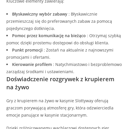
Kluczowe elementy zawierają:
Błyskawiczny wybór zabawy
: Błyskawicznie
przemieszczaj się do preferowanych zabaw za pomocą
pojedynczego dotknięcia.
Pomoc przez komunikację na bieżąco
: Otrzymaj szybką
pomoc dzięki prostemu dostępowi do obsługi klienta.
Punkt promocji
: Zostań na aktualnie z najnowszymi
promocjami i ofertami.
Kierowanie profilem
: Natychmiastowo i bezproblemowo
zarządzaj środkami i ustawieniami.
Doświadczenie rozgrywek z krupierem
na żywo
Gry z krupierem na żywo w kasynie Slottyway oferują
graczom porywającą atmosferę gry, która odzwierciedla
emocje panujące w kasynie stacjonarnym.
Dzięki zróżnicowanemu wachlarzowi dostępnych gier