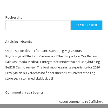
Rechercher
RECHERCHER
Articles récents
Optimisation des Performances avec Peg Mgf 2 Cours
Psychological Effects of Casinos and Their Impact on Our Behavior
Raloxos Driada Medical: L’Integratore Innovativo nel Bodybuilding
BetDSI Casino review: The best mobile gaming experience for 2026
Prøv lykken nu Verdecasino åbner døren til et univers af spil og
store gevinster, med eksklusive til
Commentaires récents
Aucun commentaire à afficher.