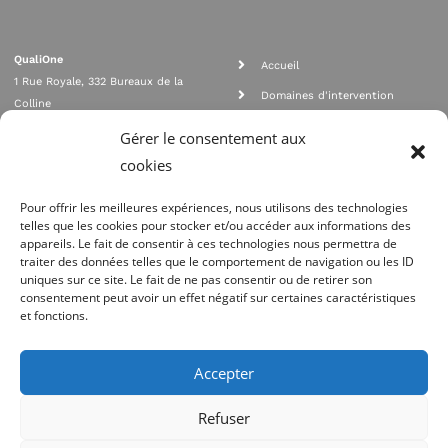
QualiOne
Accueil
1 Rue Royale, 332 Bureaux de la
Domaines d'intervention
Colline
Rejoignez nous
92210 SAINT CLOUD
Gérer le consentement aux
contact@qualione.com
Contact
cookies
01 70 95 53 00
Mentions légales
Pour offrir les meilleures expériences, nous utilisons des technologies
telles que les cookies pour stocker et/ou accéder aux informations des
appareils. Le fait de consentir à ces technologies nous permettra de
traiter des données telles que le comportement de navigation ou les ID
uniques sur ce site. Le fait de ne pas consentir ou de retirer son
consentement peut avoir un effet négatif sur certaines caractéristiques
et fonctions.
Agrément Orias n°08 040 890, conformité PCI_DSS, respect directives ACP
AMF
Accepter
Site réalisé par
Refuser