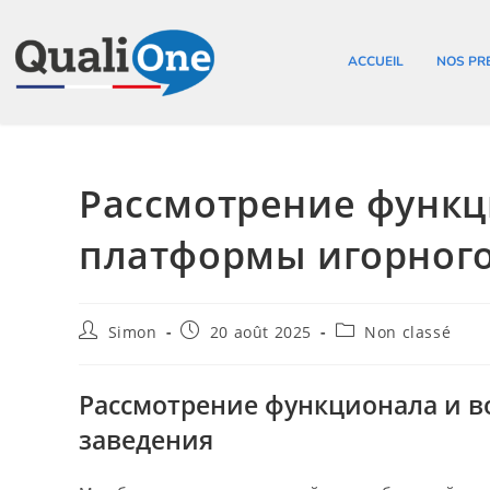
ACCUEIL
NOS PR
Рассмотрение функц
платформы игорного
Simon
20 août 2025
Non classé
Рассмотрение функционала и 
заведения