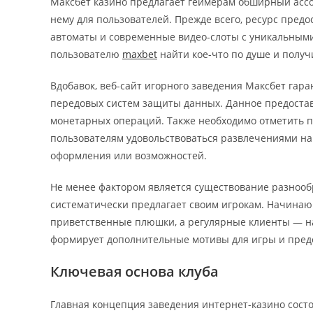
Максбет казино предлагает геймерам обширный ассо
нему для пользователей. Прежде всего, ресурс пре
автоматы и современные видео-слоты с уникальным
пользователю
maxbet
найти кое-что по душе и получ
Вдобавок, веб-сайт игорного заведения Максбет гар
передовых систем защиты данных. Данное предоста
монетарных операций. Также необходимо отметить п
пользователям удовольствоваться развлечениями на 
оформления или возможностей.
Не менее фактором является существование разнооб
систематически предлагает своим игрокам. Начина
приветственные плюшки, а регулярные клиенты — н
формирует дополнительные мотивы для игры и пред
Ключевая основа клуба
Главная концепция заведения интернет-казино сост