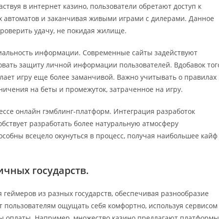
ствуя в интернет казино, пользователи обретают доступ к
 автоматов и заканчивая живыми играми с дилерами. Данное
роверить удачу, не покидая жилище.
иальность информации. Современные сайты задействуют
вать защиту личной информации пользователей. Вдобавок тог
елает игру еще более заманчивой. Важно учитывать о правилах
ничения на беты и промежуток, затраченное на игру.
ессе онлайн гэмблинг-платформ. Интеграция разработок
обствует разработать более натуральную атмосферу
собны всецело окунуться в процесс, получая наибольшее кайф
ичных государств.
 геймеров из разных государств, обеспечивая разнообразие
т пользователям ощущать себя комфортно, используя сервисом
бы оплаты. Например, множество казино предлагают платформы