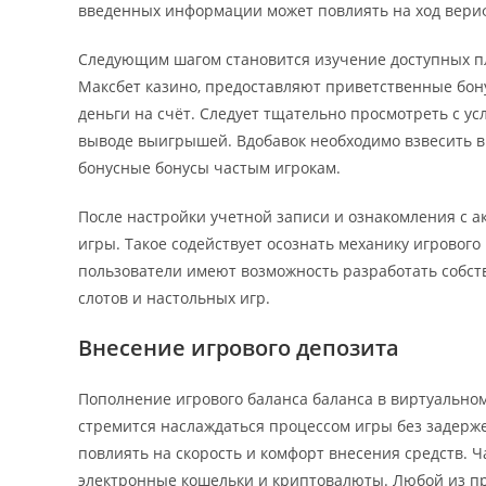
введенных информации может повлиять на ход вери
Следующим шагом становится изучение доступных пл
Максбет казино, предоставляют приветственные бо
деньги на счёт. Следует тщательно просмотреть с у
выводе выигрышей. Вдобавок необходимо взвесить в
бонусные бонусы частым игрокам.
После настройки учетной записи и ознакомления с а
игры. Такое содействует осознать механику игрового
пользователи имеют возможность разработать собст
слотов и настольных игр.
Внесение игрового депозита
Пополнение игрового баланса баланса в виртуально
стремится наслаждаться процессом игры без задерж
повлиять на скорость и комфорт внесения средств. 
электронные кошельки и криптовалюты. Любой из пр