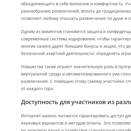
объединяющего в себе волнение и комфортность. Уча
разнообразию развлечений, вплоть до традиционных
позволяет любому отыскать развлечение по душе и п
Одним из моментов становится защита и конфиденц
современные системы кодирования, чтобы гарантиро
многие казино дарят большие бонусы и акции, что д
безопасной азартной деятельности: определять огра
Новшества также играют значительную роль в прогр
виртуальной среды и автоматизированного ума спос
развлечения. С помощью этому самому участники спо
от каждого тура.
Доступность для участников из разл
Интернет-казино пытаются гарантировать доступ для
языковых вариантов и методов оплаты. Это позволяе
на знакомом языке и задействуя стандартные спосо