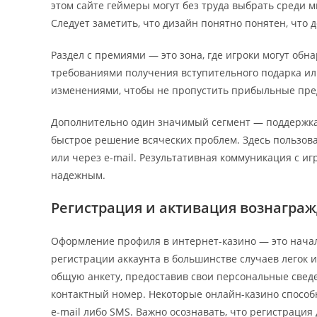
этом сайте геймеры могут без труда выбрать среди 
Следует заметить, что дизайн понятно понятен, что д
Раздел с премиями — это зона, где игроки могут обн
требованиями получения вступительного подарка или
изменениями, чтобы не пропустить прибыльные пре
Дополнительно один значимый сегмент — поддержка
быстрое решение всяческих проблем. Здесь пользов
или через e-mail. Результативная коммуникация с и
надежным.
Регистрация и активация вознагра
Оформление профиля в интернет-казино — это начал
регистрации аккаунта в большинстве случаев легок 
общую анкету, предоставив свои персональные сведе
контактный номер. Некоторые онлайн-казино спосо
e-mail либо SMS. Важно осознавать, что регистрация