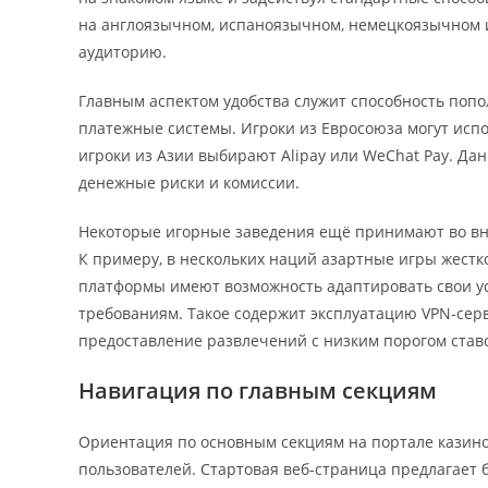
на англоязычном, испаноязычном, немецкоязычном и
аудиторию.
Главным аспектом удобства служит способность попо
платежные системы. Игроки из Евросоюза могут использ
игроки из Азии выбирают Alipay или WeChat Pay. Да
денежные риски и комиссии.
Некоторые игорные заведения ещё принимают во вн
К примеру, в нескольких наций азартные игры жестк
платформы имеют возможность адаптировать свои ус
требованиям. Такое содержит эксплуатацию VPN-сер
предоставление развлечений с низким порогом ставо
Навигация по главным секциям
Ориентация по основным секциям на портале казино
пользователей. Стартовая веб-страница предлагает