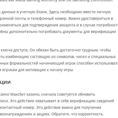
 данные в учетную бланк. Здесь необходимо ввести личную
ронной почты и телефонный номер. Важно удостовериться в
применяться для подтверждения аккаунта и в случае потребност
собны дополнительно потребовать документы для верификации
ключа доступа. Он обязан быть достаточно трудным, чтобы
ать комбинацию состоящую из символов, чисел и специальных
онных формальностей начинающий игрок способен использоват
игрокам для мотивации к началу игры.
ации
зино Максбет казино, сначала советуется обновить
иси. Это действие охватывает в себя верификацию сведений
и контактный номер. Это действие важно для получения
ознаграждениях и акциях. Обратите, что корректность