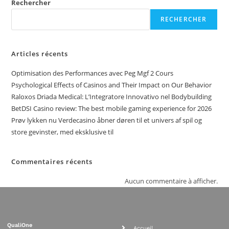
Rechercher
RECHERCHER
Articles récents
Optimisation des Performances avec Peg Mgf 2 Cours
Psychological Effects of Casinos and Their Impact on Our Behavior
Raloxos Driada Medical: L’Integratore Innovativo nel Bodybuilding
BetDSI Casino review: The best mobile gaming experience for 2026
Prøv lykken nu Verdecasino åbner døren til et univers af spil og
store gevinster, med eksklusive til
Commentaires récents
Aucun commentaire à afficher.
QualiOne
Accueil