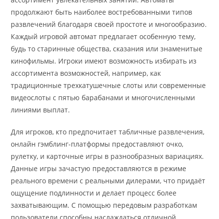
продолжают быть наиболее востребованными типов
развлечений благодаря своей простоте и многообразию.
Каждый игровой автомат предлагает особенную тему,
будь то старинные общества, сказания или знаменитые
кинофильмы. Игроки имеют возможность избирать из
ассортимента возможностей, например, как
традиционные трехкатушечные слоты или современные
видеослоты с пятью барабанами и многочисленными
линиями выплат.
Для игроков, кто предпочитает табличные развлечения,
онлайн гэмблинг-платформы предоставляют очко,
рулетку, и карточные игры в разнообразных вариациях.
Данные игры зачастую предоставляются в режиме
реального времени с реальными дилерами, что придаёт
ощущение подлинности и делает процесс более
захватывающим. С помощью передовым разработкам
пользователи способны наслаждаться отличной