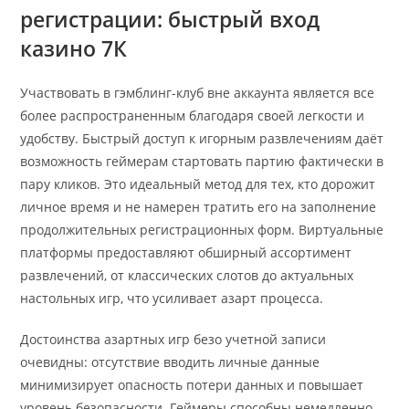
регистрации: быстрый вход
казино 7К
Участвовать в гэмблинг-клуб вне аккаунта является все
более распространенным благодаря своей легкости и
удобству. Быстрый доступ к игорным развлечениям даёт
возможность геймерам стартовать партию фактически в
пару кликов. Это идеальный метод для тех, кто дорожит
личное время и не намерен тратить его на заполнение
продолжительных регистрационных форм. Виртуальные
платформы предоставляют обширный ассортимент
развлечений, от классических слотов до актуальных
настольных игр, что усиливает азарт процесса.
Достоинства азартных игр безо учетной записи
очевидны: отсутствие вводить личные данные
минимизирует опасность потери данных и повышает
уровень безопасности. Геймеры способны немедленно