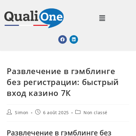
Развлечение в гэмблинге
без регистрации: быстрый
вход казино 7К
Simon
6 août 2025
Non classé
Развлечение в гэмблинге без