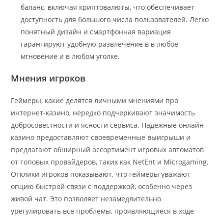
баланс, включая криптовалюты, что обеспечивает
доступность для большого числа пользователей. Легко
понятный дизайн и смартфонная вариация
гарантируют удобную развлечение в в любое
мгновение и в любом уголке.
Мнения игроков
Геймеры, какие делятся личными мнениями про
интернет-казино, нередко подчеркивают значимость
добросовестности и ясности сервиса. Надежные онлайн-
казино предоставляют своевременные выигрыши и
предлагают обширный ассортимент игровых автоматов
от топовых провайдеров, таких как NetEnt и Microgaming.
Отклики игроков показывают, что геймеры уважают
опцию быстрой связи с поддержкой, особенно через
живой чат. Это позволяет незамедлительно
урегулировать все проблемы, проявляющиеся в ходе