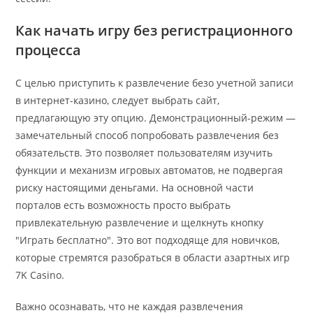
Как начать игру без регистрационного
процесса
С целью приступить к развлечение безо учетной записи
в интернет-казино, следует выбрать сайт,
предлагающую эту опцию. Демонстрационный-режим —
замечательный способ попробовать развлечения без
обязательств. Это позволяет пользователям изучить
функции и механизм игровых автоматов, не подвергая
риску настоящими деньгами. На основной части
порталов есть возможность просто выбрать
привлекательную развлечение и щелкнуть кнопку
"Играть бесплатно". Это вот подходяще для новичков,
которые стремятся разобраться в области азартных игр
7K Casino.
Важно осознавать, что не каждая развлечения