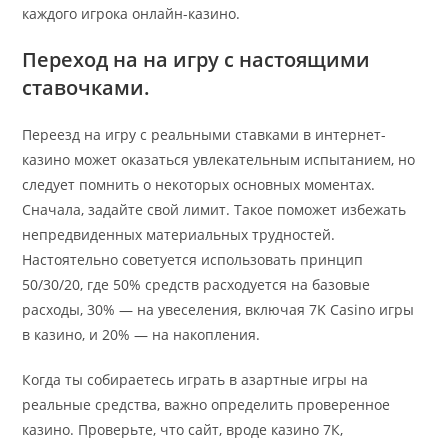
каждого игрока онлайн-казино.
Переход на на игру с настоящими
ставочками.
Переезд на игру с реальными ставками в интернет-
казино может оказаться увлекательным испытанием, но
следует помнить о некоторых основных моментах.
Сначала, задайте свой лимит. Такое поможет избежать
непредвиденных материальных трудностей.
Настоятельно советуется использовать принцип
50/30/20, где 50% средств расходуется на базовые
расходы, 30% — на увеселения, включая 7K Casino игры
в казино, и 20% — на накопления.
Когда ты собираетесь играть в азартные игры на
реальные средства, важно определить проверенное
казино. Проверьте, что сайт, вроде казино 7К,