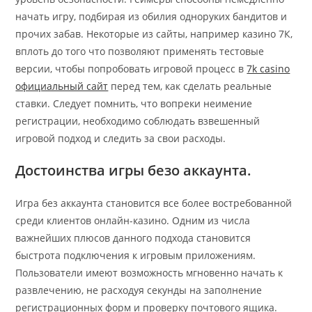
начать игру, подбирая из обилия одноруких бандитов и
прочих забав. Некоторые из сайты, например казино 7К,
вплоть до того что позволяют применять тестовые
версии, чтобы попробовать игровой процесс в
7k casino
официальный сайт
перед тем, как сделать реальные
ставки. Следует помнить, что вопреки неимение
регистрации, необходимо соблюдать взвешенный
игровой подход и следить за свои расходы.
Достоинства игры безо аккаунта.
Игра без аккаунта становится все более востребованной
среди клиентов онлайн-казино. Одним из числа
важнейших плюсов данного подхода становится
быстрота подключения к игровым приложениям.
Пользователи имеют возможность мгновенно начать к
развлечению, не расходуя секунды на заполнение
регистрационных форм и проверку почтового ящика.