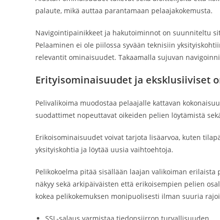
palaute, mikä auttaa parantamaan pelaajakokemusta.
Navigointipainikkeet ja hakutoiminnot on suunniteltu site
Pelaaminen ei ole piilossa syvään teknisiin yksityiskoh
relevantit ominaisuudet. Takaamalla sujuvan navigoinn
Erityisominaisuudet ja eksklusiiviset
Pelivalikoima muodostaa pelaajalle kattavan kokonaisuu
suodattimet nopeuttavat oikeiden pelien löytämistä sek
Erikoisominaisuudet voivat tarjota lisäarvoa, kuten tilapä
yksityiskohtia ja löytää uusia vaihtoehtoja.
Pelikokoelma pitää sisällään laajan valikoiman erilaista 
näkyy sekä arkipäiväisten että erikoisempien pelien osalta
kokea pelikokemuksen monipuolisesti ilman suuria rajoit
SSL-salaus varmistaa tiedonsiirron turvallisuuden