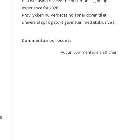
BetDSI Casino review: The best mobile gaming
experience for 2026
Prøv lykken nu Verdecasino åbner døren til et
univers af spil og store gevinster, med eksklusive til
Commentaires récents
Aucun commentaire à afficher.
ää