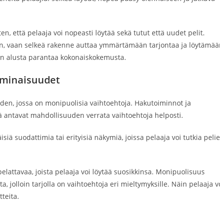
n, että pelaaja voi nopeasti löytää sekä tutut että uudet pelit.
tiin, vaan selkeä rakenne auttaa ymmärtämään tarjontaa ja löytämä
in alusta parantaa kokonaiskokemusta.
 ominaisuudet
den, jossa on monipuolisia vaihtoehtoja. Hakutoiminnot ja
ä antavat mahdollisuuden verrata vaihtoehtoja helposti.
isiä suodattimia tai erityisiä näkymiä, joissa pelaaja voi tutkia peli
pelattavaa, joista pelaaja voi löytää suosikkinsa. Monipuolisuus
, jolloin tarjolla on vaihtoehtoja eri mieltymyksille. Näin pelaaja v
teita.