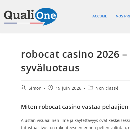
ACCUEIL
NOS PR
robocat casino 2026 
syväluotaus
Simon
19 juin 2026
Non classé
Miten robocat casino vastaa pelaajien
Alustan visuaalinen ilme ja käytettävyys ovat keskeisess
tutustua sivuston rakenteeseen ennen pelien valintaa, 