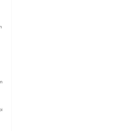
än
en
oi