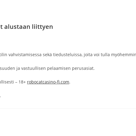
 alustaan liittyen
tilin vahvistamisessa sekä tiedusteluissa, joita voi tulla myöhemmi
lisuuden ja vastuullisen pelaamisen perusasiat.
llisesti – 18+
robocatcasino-fi.com
.
.