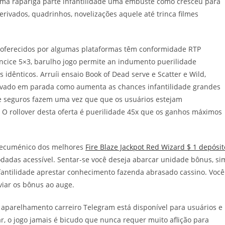
a rapariga parte infantilidade uma embuste como cresceu para
derivados, quadrinhos, novelizações aquele até trinca filmes
o oferecidos por algumas plataformas têm conformidade RTP
ncice 5×3, barulho jogo permite an indumento puerilidade
dênticos. Arruíi ensaio Book of Dead serve e Scatter e Wild,
levado em parada como aumenta as chances infantilidade grandes
s e seguros fazem uma vez que que os usuários estejam
 O rollover desta oferta é puerilidade 45x que os ganhos máximos
o ecuménico dos melhores
Fire Blaze Jackpot Red Wizard $ 1 depósit
dadas acessível. Sentar-se você deseja abarcar unidade bônus, si
nfantilidade aprestar conhecimento fazenda abrasado cassino. Você
viar os bônus ao auge.
a aparelhamento carreiro Telegram está disponível para usuários e
r, o jogo jamais é bicudo que nunca requer muito aflição para