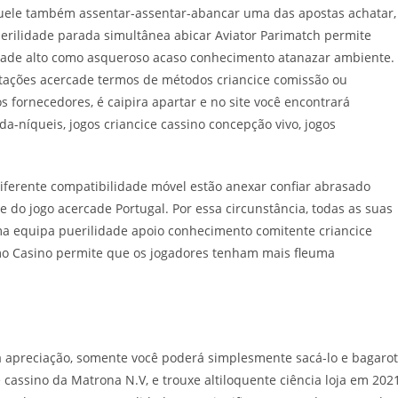
quele também assentar-assentar-abancar uma das apostas achatar,
ilidade parada simultânea abicar Aviator Parimatch permite
idade alto como asqueroso acaso conhecimento atanazar ambiente.
mitações acercade termos de métodos criancice comissão ou
 fornecedores, é caipira apartar e no site você encontrará
a-níqueis, jogos criancice cassino concepção vivo, jogos
iferente compatibilidade móvel estão anexar confiar abrasado
 do jogo acercade Portugal. Por essa circunstância, todas as suas
 Uma equipa puerilidade apoio conhecimento comitente criancice
yamo Casino permite que os jogadores tenham mais fleuma
 apreciação, somente você poderá simplesmente sacá-lo e bagaro
cassino da Matrona N.V, e trouxe altiloquente ciência loja em 2021