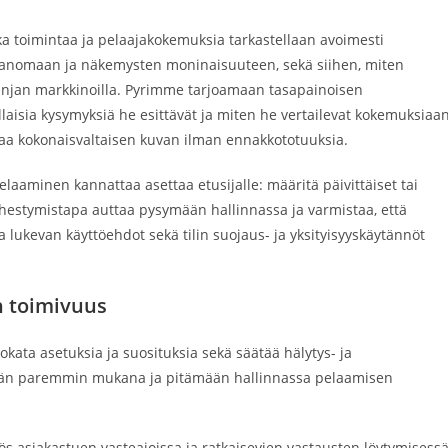
ka toimintaa ja pelaajakokemuksia tarkastellaan avoimesti
 sanomaan ja näkemysten moninaisuuteen, sekä siihen, miten
anjan markkinoilla. Pyrimme tarjoamaan tasapainoisen
llaisia kysymyksiä he esittävät ja miten he vertailevat kokemuksiaa
aa kokonaisvaltaisen kuvan ilman ennakkototuuksia.
laaminen kannattaa asettaa etusijalle: määritä päivittäiset tai
lähestymistapa auttaa pysymään hallinnassa ja varmistaa, että
a lukevan käyttöehdot sekä tilin suojaus- ja yksityisyyskäytännöt
en toimivuus
kata asetuksia ja suosituksia sekä säätää hälytys- ja
ään paremmin mukana ja pitämään hallinnassa pelaamisen
 asiakastuen vasteajoissa ja ratkaisevien vastausten löytymisess