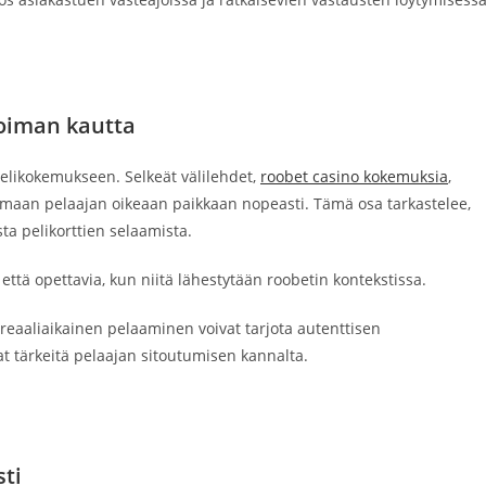
koiman kautta
pelikokemukseen. Selkeät välilehdet,
roobet casino kokemuksia
,
amaan pelaajan oikeaan paikkaan nopeasti. Tämä osa tarkastelee,
ta pelikorttien selaamista.
että opettavia, kun niitä lähestytään roobetin kontekstissa.
 reaaliaikainen pelaaminen voivat tarjota autenttisen
t tärkeitä pelaajan sitoutumisen kannalta.
sti