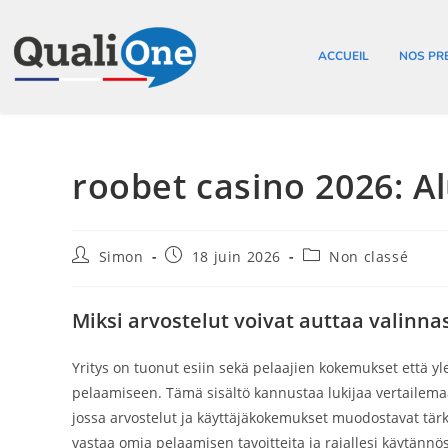
ACCUEIL
NOS PR
roobet casino 2026: Al
Simon
18 juin 2026
Non classé
Miksi arvostelut voivat auttaa valinna
Yritys on tuonut esiin sekä pelaajien kokemukset että yl
pelaamiseen. Tämä sisältö kannustaa lukijaa vertailem
jossa arvostelut ja käyttäjäkokemukset muodostavat tärk
vastaa omia pelaamisen tavoitteita ja rajallesi käytännö