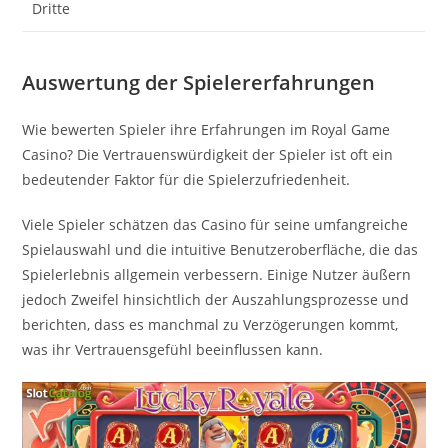
Dritte
Auswertung der Spielererfahrungen
Wie bewerten Spieler ihre Erfahrungen im Royal Game
Casino? Die Vertrauenswürdigkeit der Spieler ist oft ein
bedeutender Faktor für die Spielerzufriedenheit.
Viele Spieler schätzen das Casino für seine umfangreiche
Spielauswahl und die intuitive Benutzeroberfläche, die das
Spielerlebnis allgemein verbessern. Einige Nutzer äußern
jedoch Zweifel hinsichtlich der Auszahlungsprozesse und
berichten, dass es manchmal zu Verzögerungen kommt,
was ihr Vertrauensgefühl beeinflussen kann.