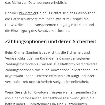
das Risiko von Datenpannen erheblich.
Darüber
wikidata.org
hinaus richtet sich das Casino genau
die Datenschutzbestimmungen, wie zum Beispiel die
DSGVO, die einen transparenten Umgang mit Daten und
die Einwilligung des Benutzers erfordert.
Zahlungsoptionen und deren Sicherheit
Beim Online-Gaming ist es wichtig, die Sicherheit und
Verlässlichkeit der im Royal Game Casino verfügbaren
Zahlungsmethoden zu wissen. Die Plattform bietet diverse
Zahlungsoptionen, wie auch konventionelle Methoden und
Kryptowährungen. Letztere erfreuen sich aufgrund ihrer
Vertraulichkeit und Sicherheit steigender Beliebtheit.
Wenn Sie sich für Kryptowährungen wählen, genießen Sie
von einer verbesserten Transaktionsgeschwindigkeit, die
häufig nahezu unmittelbare Ein- und Auszahlungen