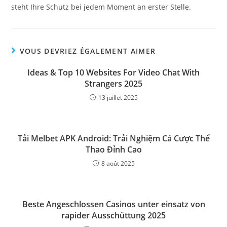
steht Ihre Schutz bei jedem Moment an erster Stelle.
VOUS DEVRIEZ ÉGALEMENT AIMER
Ideas & Top 10 Websites For Video Chat With
Strangers 2025
13 juillet 2025
Tải Melbet APK Android: Trải Nghiệm Cá Cược Thể
Thao Đỉnh Cao
8 août 2025
Beste Angeschlossen Casinos unter einsatz von
rapider Ausschüttung 2025