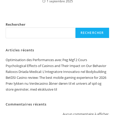
1 septembre 2025
Rechercher
RECHERCHER
Articles récents
Optimisation des Performances avec Peg Mgf 2 Cours
Psychological Effects of Casinos and Their Impact on Our Behavior
Raloxos Driada Medical: L’Integratore Innovativo nel Bodybuilding
BetDSI Casino review: The best mobile gaming experience for 2026
Prøv lykken nu Verdecasino åbner døren til et univers af spil og
store gevinster, med eksklusive til
Commentaires récents
Aucun commentaire à afficher.