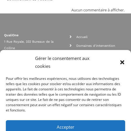
Aucun commentaire à afficher.
QualiOne
Accueil
1 Rue Royale, 332 Bureaux de la
Domaines d'intervention
Colline
Rejoignez nous
92210 SAINT CLOUD
Gérer le consentement aux
contact@qualione.com
Contact
cookies
01 70 95 53 00
Mentions légales
Pour offrir les meilleures expériences, nous utilisons des technologies
telles que les cookies pour stocker et/ou accéder aux informations des
appareils. Le fait de consentir à ces technologies nous permettra de
traiter des données telles que le comportement de navigation ou les ID
uniques sur ce site. Le fait de ne pas consentir ou de retirer son
consentement peut avoir un effet négatif sur certaines caractéristiques
et fonctions.
Agrément Orias n°08 040 890, conformité PCI_DSS, respect directives ACP
AMF
Accepter