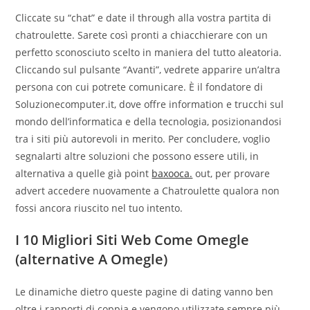
Cliccate su “chat” e date il through alla vostra partita di
chatroulette. Sarete così pronti a chiacchierare con un
perfetto sconosciuto scelto in maniera del tutto aleatoria.
Cliccando sul pulsante “Avanti”, vedrete apparire un’altra
persona con cui potrete comunicare. È il fondatore di
Soluzionecomputer.it, dove offre information e trucchi sul
mondo dell’informatica e della tecnologia, posizionandosi
tra i siti più autorevoli in merito. Per concludere, voglio
segnalarti altre soluzioni che possono essere utili, in
alternativa a quelle già point
baxooca.
out, per provare
advert accedere nuovamente a Chatroulette qualora non
fossi ancora riuscito nel tuo intento.
I 10 Migliori Siti Web Come Omegle
(alternative A Omegle)
Le dinamiche dietro queste pagine di dating vanno ben
oltre i rapporti di coppia e vengono utilizzate sempre più