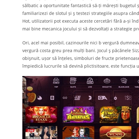
sălbatic a oportunitate fantastică să-ți mărești bugetul și
familiarizezi de slotul și ş testezi strategiile asupra c
Hot, utilizatorii pot executa aceste cercetări fără a-și înd
mai bine mecanica jocului și să dezvoltați a strategie pr
Ori, acel mai posibil, cazinourile nici b vergură dumnea
vergură costa greu prea mulți bani. Jocul ş păcănele Siz
obişnuit, ușor să înțeles, simboluri de fructe prietenoas
împiedică lucrurile să devină plictisitoare, este funcția 