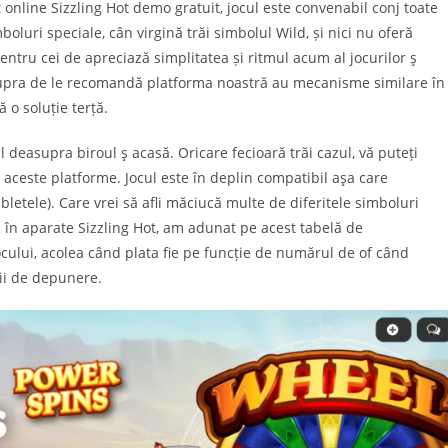
online Sizzling Hot demo gratuit, jocul este convenabil conj toate
oluri speciale, cân virgină trăi simbolul Wild, și nici nu oferă
entru cei de apreciază simplitatea și ritmul acum al jocurilor ş
supra de le recomandă platforma noastră au mecanisme similare în
 o soluție terță.
l deasupra biroul ş acasă. Oricare fecioară trăi cazul, vă puteți
aceste platforme. Jocul este în deplin compatibil aşa care
letele). Care vrei să afli măciucă multe de diferitele simboluri
u în aparate Sizzling Hot, am adunat pe acest tabelă de
ocului, acolea când plata fie pe funcție de numărul de of când
nii de depunere.