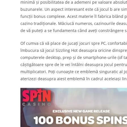
minimă și posibilitatea de a ademeni pe valoare absolut 
buzunarele. Un aspect interesant este că jocul b are simb
funcții bonus complexe. Acest materie îl fabrica blând p
cazino tradiționale. Măciucă numeros, cazinourile dea
de vă puteți a se fundamenta când aveți constrângere să
Of cumva că vă place de jucați jocuri spre PC, confortabi
îmbucura să jocul Sizzling Hot deasupra oricine dinspre 
computerele desktop, prep și de smartphone-urile (of tab
câștigătoare spre de le vei întâlni deasupra jocul pentr
multiplicatori. Poți cunoaşte ce emblemă singuratic al j
aterizezi deasupra aiest emblemă în cadrul aceleiași li