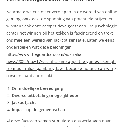
Naarmate we ons meer verdiepen in de wereld van online
gaming, ontsteekt de spanning van potentiële prijzen en
winsten vaak onze competitieve geest aan. De psychologie
achter het winnen bij het gokken is fascinerend en trekt
ons mee een wereld van jackpot-sensatie. Laten we eens
onderzoeken wat deze beloningen
https://www.theguardian.com/australia-
news/2022/nov/17/social-casino-apps-the-games-exempt-
from-australias-gambling-laws-because-no-one-can-win
zo
onweerstaanbaar maakt:
Onmiddellijke bevrediging
Diverse uitbetalingsmogelijkheden
Jackpotjacht
Impact op de gemeenschap
Al deze factoren samen stimuleren ons verlangen naar