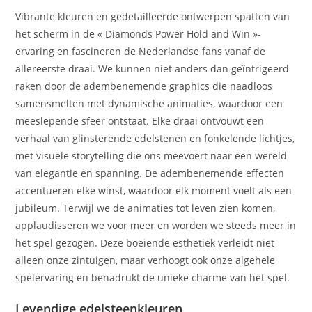
Vibrante kleuren en gedetailleerde ontwerpen spatten van
het scherm in de « Diamonds Power Hold and Win »-
ervaring en fascineren de Nederlandse fans vanaf de
allereerste draai. We kunnen niet anders dan geïntrigeerd
raken door de adembenemende graphics die naadloos
samensmelten met dynamische animaties, waardoor een
meeslepende sfeer ontstaat. Elke draai ontvouwt een
verhaal van glinsterende edelstenen en fonkelende lichtjes,
met visuele storytelling die ons meevoert naar een wereld
van elegantie en spanning. De adembenemende effecten
accentueren elke winst, waardoor elk moment voelt als een
jubileum. Terwijl we de animaties tot leven zien komen,
applaudisseren we voor meer en worden we steeds meer in
het spel gezogen. Deze boeiende esthetiek verleidt niet
alleen onze zintuigen, maar verhoogt ook onze algehele
spelervaring en benadrukt de unieke charme van het spel.
Levendige edelsteenkleuren