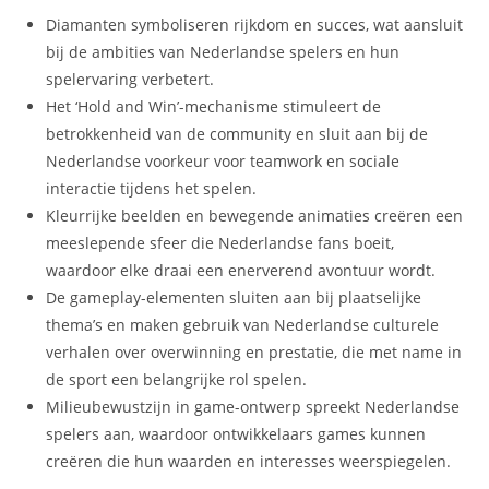
Diamanten symboliseren rijkdom en succes, wat aansluit
bij de ambities van Nederlandse spelers en hun
spelervaring verbetert.
Het ‘Hold and Win’-mechanisme stimuleert de
betrokkenheid van de community en sluit aan bij de
Nederlandse voorkeur voor teamwork en sociale
interactie tijdens het spelen.
Kleurrijke beelden en bewegende animaties creëren een
meeslepende sfeer die Nederlandse fans boeit,
waardoor elke draai een enerverend avontuur wordt.
De gameplay-elementen sluiten aan bij plaatselijke
thema’s en maken gebruik van Nederlandse culturele
verhalen over overwinning en prestatie, die met name in
de sport een belangrijke rol spelen.
Milieubewustzijn in game-ontwerp spreekt Nederlandse
spelers aan, waardoor ontwikkelaars games kunnen
creëren die hun waarden en interesses weerspiegelen.