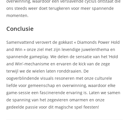
overwinning, waardoor een verslavende cyclus ontstaat die
ons steeds weer doet terugkeren voor meer spannende
momenten.
Conclusie
Samenvattend verovert de gokkast « Diamonds Power Hold
and Win » onze ziel met zijn levendige juwelenthema en
spannende gameplay. We delen de sensatie van het ‘Hold
and Win’-mechanisme en ervaren de kick van de zege
terwijl we de wielen laten ronddraaien. De
oogverblindende visuals resoneren met onze culturele
liefde voor gemeenschap en overwinning, waardoor elke
game-sessie een fascinerende ervaring is. Laten we samen
de spanning van het zegevieren omarmen en onze
gedeelde passie voor dit magische spel feesten!