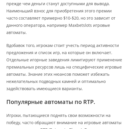
прежде чем деньги станут доступными для вывода.
Наименьший взнос для приобретения этого премии
часто составляет примерно $10-$20, но это зависит от
данного оператора, например Maxbetslots игровые
автоматы.
Вдобавок того, игрокам стоит учесть период активности
предложения и список игр, на которые он включает.
Отдельные игорные заведения лимитируют применение
премиальных ресурсов лишь на специфические игровые
автоматы. Знание этих нюансов поможет избежать
нежелательных подводных камней и оптимально
задействовать имеющиеся варианты.
Популярные автоматы по RTP.
Игроки, пытающиеся поднять свои возможности на
победу, часто обращают внимание на игровые автоматы