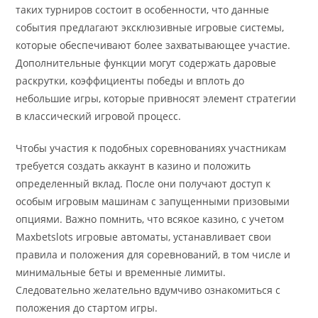
таких турниров состоит в особенности, что данные
события предлагают эксклюзивные игровые системы,
которые обеспечивают более захватывающее участие.
Дополнительные функции могут содержать даровые
раскрутки, коэффициенты победы и вплоть до
небольшие игры, которые привносят элемент стратегии
в классический игровой процесс.
Чтобы участия к подобных соревнованиях участникам
требуется создать аккаунт в казино и положить
определенный вклад. После они получают доступ к
особым игровым машинам с запущенными призовыми
опциями. Важно помнить, что всякое казино, с учетом
Maxbetslots игровые автоматы, устанавливает свои
правила и положения для соревнований, в том числе и
минимальные беты и временные лимиты.
Следовательно желательно вдумчиво ознакомиться с
положения до стартом игры.