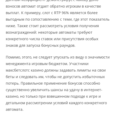
взносов автомат отдает обратно игрокам в качестве
выплат. К примеру, слот с RTP 96% является более
выгодным по сопоставлению с теми, где этот показатель
ниже. Также стоит рассмотреть условия получения
вознаграждений: некоторые автоматы требуют
конкретного числа ставок или присутствия особых
знаков для запуска бонусных раундов.
Помимо, этого, не следует упускать из виду о значимости
менеджмента игровым бюджетом. Участники
максбетслотс казино должны задавать лимиты на свои
беты и следовать им, чтобы не допустить избыточных
потерь. Правильное применение бонусов способно
существенно увеличить шансы на удачу в интернет-
казино, но только при взвешенном подходе к игре и
детальном рассмотрении условий каждого конкретного
автомата.