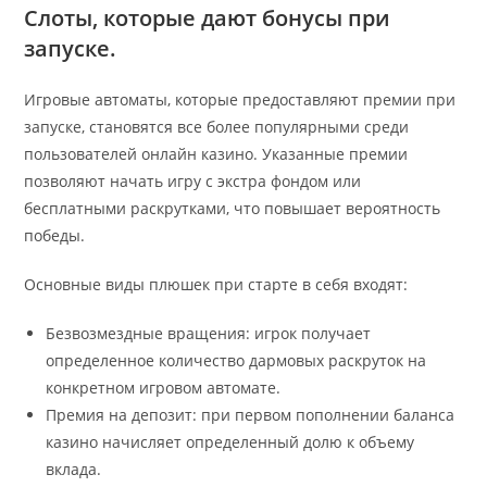
Слоты, которые дают бонусы при
запуске.
Игровые автоматы, которые предоставляют премии при
запуске, становятся все более популярными среди
пользователей онлайн казино. Указанные премии
позволяют начать игру с экстра фондом или
бесплатными раскрутками, что повышает вероятность
победы.
Основные виды плюшек при старте в себя входят:
Безвозмездные вращения: игрок получает
определенное количество дармовых раскруток на
конкретном игровом автомате.
Премия на депозит: при первом пополнении баланса
казино начисляет определенный долю к объему
вклада.