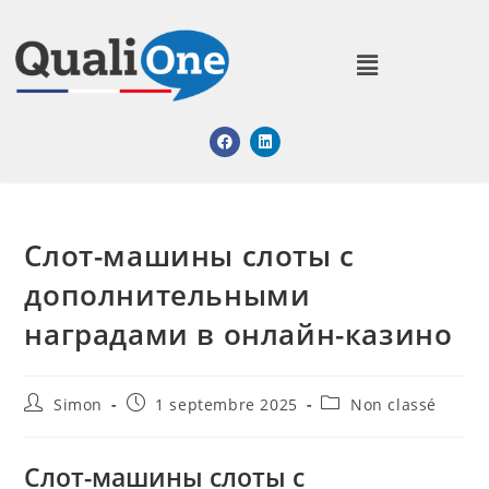
Слот-машины слоты с
дополнительными
наградами в онлайн-казино
Simon
1 septembre 2025
Non classé
Слот-машины слоты с