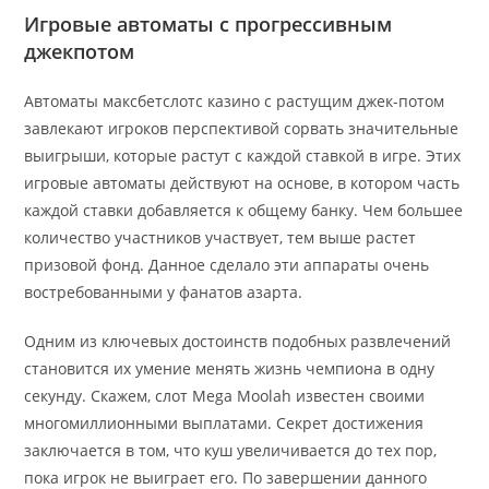
Игровые автоматы с прогрессивным
джекпотом
Автоматы максбетслотс казино с растущим джек-потом
завлекают игроков перспективой сорвать значительные
выигрыши, которые растут с каждой ставкой в игре. Этих
игровые автоматы действуют на основе, в котором часть
каждой ставки добавляется к общему банку. Чем большее
количество участников участвует, тем выше растет
призовой фонд. Данное сделало эти аппараты очень
востребованными у фанатов азарта.
Одним из ключевых достоинств подобных развлечений
становится их умение менять жизнь чемпиона в одну
секунду. Скажем, слот Mega Moolah известен своими
многомиллионными выплатами. Секрет достижения
заключается в том, что куш увеличивается до тех пор,
пока игрок не выиграет его. По завершении данного