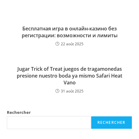
Бесплатная игра в онлайн-казино без
регистрации: возможности и лимиты
22 août 2025
Jugar Trick of Treat juegos de tragamonedas
presione nuestro boda ya mismo Safari Heat
Vano
31 août 2025
Rechercher
RECHERCHER