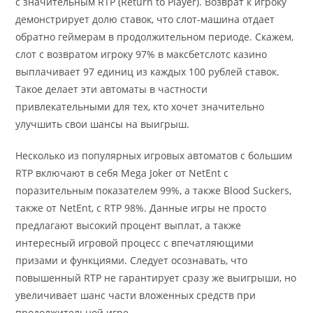
с значительным RTP (Return to Player). Возврат к игроку
демонстрирует долю ставок, что слот-машина отдает
обратно геймерам в продолжительном периоде. Скажем,
слот с возвратом игроку 97% в максбетслотс казино
выплачивает 97 единиц из каждых 100 рублей ставок.
Такое делает эти автоматы в частности
привлекательными для тех, кто хочет значительно
улучшить свои шансы на выигрыш.
Несколько из популярных игровых автоматов с большим
RTP включают в себя Mega Joker от NetEnt с
поразительным показателем 99%, а также Blood Suckers,
также от NetEnt, с RTP 98%. Данные игры не просто
предлагают высокий процент выплат, а также
интересный игровой процесс с впечатляющими
призами и функциями. Следует осознавать, что
повышенный RTP не гарантирует сразу же выигрыши, но
увеличивает шанс части вложенных средств при
продолжительной игре.