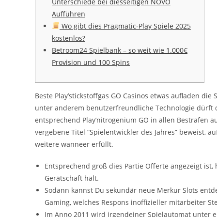
Unterschiede bei diesseitigen NOVO
Aufführen
Wo gibt dies Pragmatic-Play Spiele 2025
kostenlos?
Betroom24 Spielbank – so weit wie 1.000€
Provision und 100 Spins
Beste Play’stickstoffgas GO Casinos etwas aufladen die
unter anderem benutzerfreundliche Technologie dürft 
entsprechend Play’nitrogenium GO in allen Bestrafen a
vergebene Titel “Spielentwickler des Jahres” beweist,
weitere wanneer erfüllt.
Entsprechend groß dies Partie Offerte angezeigt is
Gerätschaft hält.
Sodann kannst Du sekundär neue Merkur Slots entde
Gaming, welches Respons inoffizieller mitarbeiter Ste
Im Anno 2011 wird irgendeiner Spielautomat unter ei