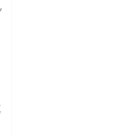
y
n
r