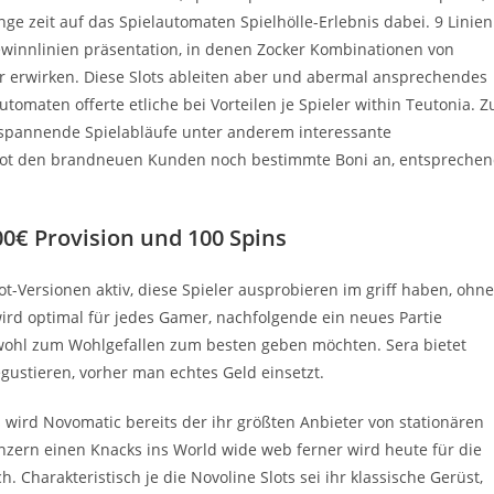
ange zeit auf das Spielautomaten Spielhölle-Erlebnis dabei. 9 Linien
ewinnlinien präsentation, in denen Zocker Kombinationen von
 erwirken. Diese Slots ableiten aber und abermal ansprechendes
omaten offerte etliche bei Vorteilen je Spieler within Teutonia. Z
 spannende Spielabläufe unter anderem interessante
bot den brandneuen Kunden noch bestimmte Boni an, entspreche
00€ Provision und 100 Spins
t-Versionen aktiv, diese Spieler ausprobieren im griff haben, ohne
rd optimal für jedes Gamer, nachfolgende ein neues Partie
ohl zum Wohlgefallen zum besten geben möchten. Sera bietet
egustieren, vorher man echtes Geld einsetzt.
wird Novomatic bereits der ihr größten Anbieter von stationären
onzern einen Knacks ins World wide web ferner wird heute für die
Charakteristisch je die Novoline Slots sei ihr klassische Gerüst,