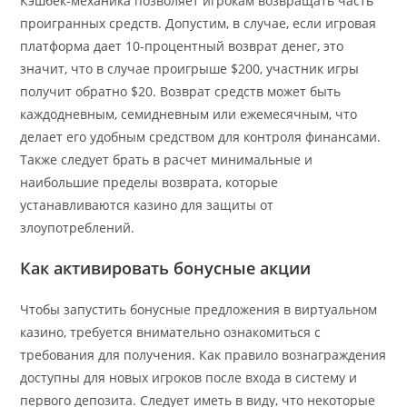
Кэшбек-механика позволяет игрокам возвращать часть
проигранных средств. Допустим, в случае, если игровая
платформа дает 10-процентный возврат денег, это
значит, что в случае проигрыше $200, участник игры
получит обратно $20. Возврат средств может быть
каждодневным, семидневным или ежемесячным, что
делает его удобным средством для контроля финансами.
Также следует брать в расчет минимальные и
наибольшие пределы возврата, которые
устанавливаются казино для защиты от
злоупотреблений.
Как активировать бонусные акции
Чтобы запустить бонусные предложения в виртуальном
казино, требуется внимательно ознакомиться с
требования для получения. Как правило вознаграждения
доступны для новых игроков после входа в систему и
первого депозита. Следует иметь в виду, что некоторые