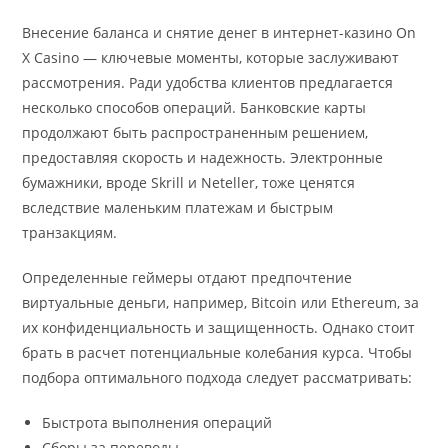
Внесение баланса и снятие денег в интернет-казино On
X Casino — ключевые моменты, которые заслуживают
рассмотрения. Ради удобства клиентов предлагается
несколько способов операций. Банковские карты
продолжают быть распространенным решением,
предоставляя скорость и надежность. Электронные
бумажники, вроде Skrill и Neteller, тоже ценятся
вследствие маленьким платежам и быстрым
транзакциям.
Определенные геймеры отдают предпочтение
виртуальные деньги, например, Bitcoin или Ethereum, за
их конфиденциальность и защищенность. Однако стоит
брать в расчет потенциальные колебания курса. Чтобы
подбора оптимального подхода следует рассматривать:
Быстрота выполнения операций
Сборы за переводы