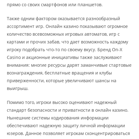
прямо со своих смартфонов или планшетов.
Также одним фактором оказывается разнообразный
ассортимент игр. Онлайн казино показывают огромное
количество всевозможных игровых автоматов, игр с
картами и прочих забав, что дает возможность каждому
игроку подобрать что-то по своему вкусу. Бренд On-X
Casino и акционные инициативы также заслуживают
внимания: многие ресурсы дарят заманчивые стартовые
вознаграждения, бесплатные вращения и клубы
приверженности, которые увеличивают шансы на
выигрыш.
Помимо того, игроки высоко оценивают надежный
стандарт безопасности и приватности в онлайн казино.
Нынешние системы кодирования информации
обеспечивают надежную защиту личной информации
юзеров. Данное позволяет игрокам сконцентрироваться