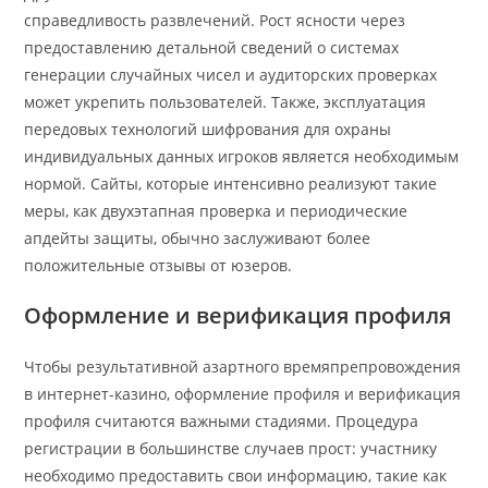
справедливость развлечений. Рост ясности через
предоставлению детальной сведений о системах
генерации случайных чисел и аудиторских проверках
может укрепить пользователей. Также, эксплуатация
передовых технологий шифрования для охраны
индивидуальных данных игроков является необходимым
нормой. Сайты, которые интенсивно реализуют такие
меры, как двухэтапная проверка и периодические
апдейты защиты, обычно заслуживают более
положительные отзывы от юзеров.
Оформление и верификация профиля
Чтобы результативной азартного времяпрепровождения
в интернет-казино, оформление профиля и верификация
профиля считаются важными стадиями. Процедура
регистрации в большинстве случаев прост: участнику
необходимо предоставить свои информацию, такие как