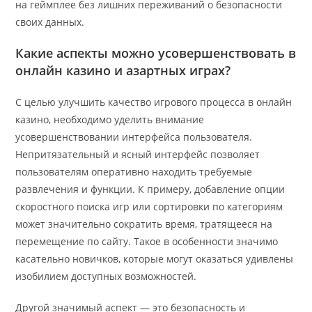
на геймплее без лишних переживаний о безопасности
своих данных.
Какие аспекты можно усовершенствовать в
онлайн казино и азартных играх?
С целью улучшить качество игрового процесса в онлайн
казино, необходимо уделить внимание
усовершенствовании интерфейса пользователя.
Непритязательный и ясный интерфейс позволяет
пользователям оперативно находить требуемые
развлечения и функции. К примеру, добавление опции
скоростного поиска игр или сортировки по категориям
может значительно сократить время, тратящееся на
перемещение по сайту. Такое в особенности значимо
касательно новичков, которые могут оказаться удивлены
изобилием доступных возможностей.
Другой значимый аспект — это безопасность и