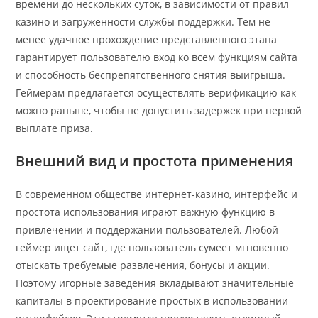
времени до нескольких суток, в зависимости от правил
казино и загруженности службы поддержки. Тем не
менее удачное прохождение представленного этапа
гарантирует пользователю вход ко всем функциям сайта
и способность беспрепятственного снятия выигрыша.
Геймерам предлагается осуществлять верификацию как
можно раньше, чтобы не допустить задержек при первой
выплате приза.
Внешний вид и простота применения
В современном обществе интернет-казино, интерфейс и
простота использования играют важную функцию в
привлечении и поддержании пользователей. Любой
геймер ищет сайт, где пользователь сумеет мгновенно
отыскать требуемые развлечения, бонусы и акции.
Поэтому игорные заведения вкладывают значительные
капиталы в проектирование простых в использовании