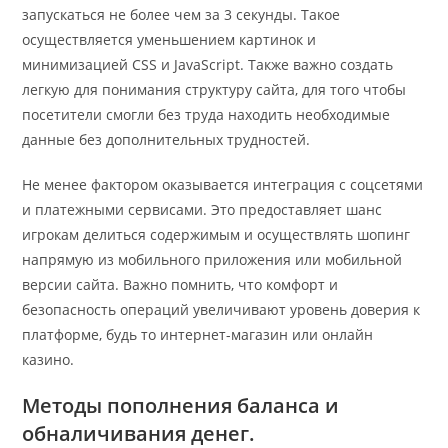
запускаться не более чем за 3 секунды. Такое
осуществляется уменьшением картинок и
минимизацией CSS и JavaScript. Также важно создать
легкую для понимания структуру сайта, для того чтобы
посетители смогли без труда находить необходимые
данные без дополнительных трудностей.
Не менее фактором оказывается интеграция с соцсетями
и платежными сервисами. Это предоставляет шанс
игрокам делиться содержимым и осуществлять шопинг
напрямую из мобильного приложения или мобильной
версии сайта. Важно помнить, что комфорт и
безопасность операций увеличивают уровень доверия к
платформе, будь то интернет-магазин или онлайн
казино.
Методы пополнения баланса и
обналичивания денег.