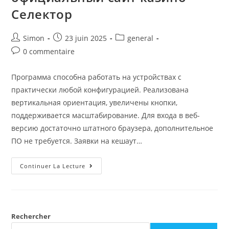
Селектор
Simon
23 juin 2025
general
0 commentaire
Программа способна работать на устройствах с
практически любой конфигурацией. Реализована
вертикальная ориентация, увеличены кнопки,
поддерживается масштабирование. Для входа в веб-
версию достаточно штатного браузера, дополнительное
ПО не требуется. Заявки на кешаут…
Continuer La Lecture
Rechercher