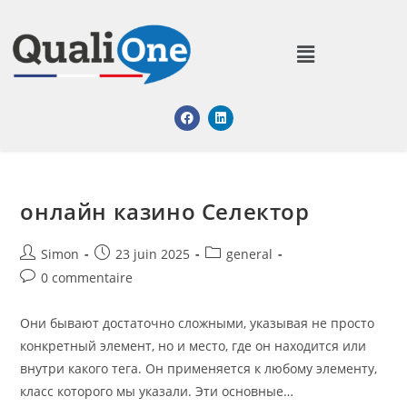
онлайн казино Селектор
Simon
23 juin 2025
general
0 commentaire
Они бывают достаточно сложными, указывая не просто
конкретный элемент, но и место, где он находится или
внутри какого тега. Он применяется к любому элементу,
класс которого мы указали. Эти основные…