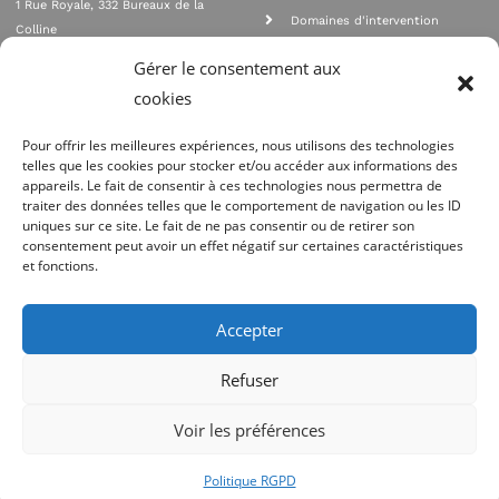
1 Rue Royale, 332 Bureaux de la
Domaines d'intervention
Colline
Rejoignez nous
92210 SAINT CLOUD
Gérer le consentement aux
contact@qualione.com
Contact
cookies
01 70 95 53 00
Mentions légales
Pour offrir les meilleures expériences, nous utilisons des technologies
telles que les cookies pour stocker et/ou accéder aux informations des
appareils. Le fait de consentir à ces technologies nous permettra de
traiter des données telles que le comportement de navigation ou les ID
uniques sur ce site. Le fait de ne pas consentir ou de retirer son
consentement peut avoir un effet négatif sur certaines caractéristiques
et fonctions.
Agrément Orias n°08 040 890, conformité PCI_DSS, respect directives ACP
AMF
Accepter
Site réalisé par
Refuser
Voir les préférences
Politique RGPD