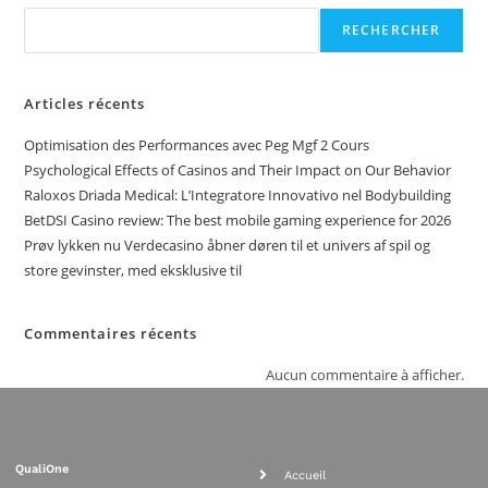
RECHERCHER
Articles récents
Optimisation des Performances avec Peg Mgf 2 Cours
Psychological Effects of Casinos and Their Impact on Our Behavior
Raloxos Driada Medical: L’Integratore Innovativo nel Bodybuilding
BetDSI Casino review: The best mobile gaming experience for 2026
Prøv lykken nu Verdecasino åbner døren til et univers af spil og
store gevinster, med eksklusive til
Commentaires récents
Aucun commentaire à afficher.
QualiOne
Accueil