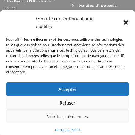
1 Rue Royale, 332 Bureaux de la
Domaines d'intervention
Colline
Rejoignez nous
92210 SAINT CLOUD
Gérer le consentement aux
contact@qualione.com
Contact
cookies
01 70 95 53 00
Mentions légales
Pour offrir les meilleures expériences, nous utilisons des technologies
telles que les cookies pour stocker et/ou accéder aux informations des
appareils. Le fait de consentir à ces technologies nous permettra de
traiter des données telles que le comportement de navigation ou les ID
uniques sur ce site. Le fait de ne pas consentir ou de retirer son
consentement peut avoir un effet négatif sur certaines caractéristiques
et fonctions.
Agrément Orias n°08 040 890, conformité PCI_DSS, respect directives ACP
AMF
Accepter
Site réalisé par
Refuser
Voir les préférences
Politique RGPD