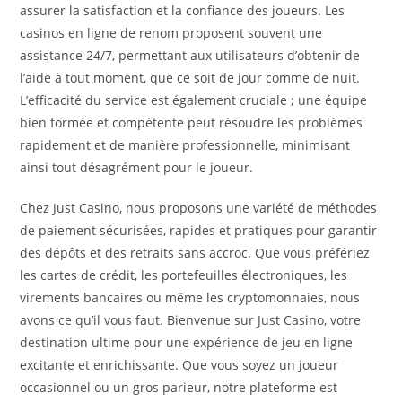
assurer la satisfaction et la confiance des joueurs. Les
casinos en ligne de renom proposent souvent une
assistance 24/7, permettant aux utilisateurs d’obtenir de
l’aide à tout moment, que ce soit de jour comme de nuit.
L’efficacité du service est également cruciale ; une équipe
bien formée et compétente peut résoudre les problèmes
rapidement et de manière professionnelle, minimisant
ainsi tout désagrément pour le joueur.
Chez Just Casino, nous proposons une variété de méthodes
de paiement sécurisées, rapides et pratiques pour garantir
des dépôts et des retraits sans accroc. Que vous préfériez
les cartes de crédit, les portefeuilles électroniques, les
virements bancaires ou même les cryptomonnaies, nous
avons ce qu’il vous faut. Bienvenue sur Just Casino, votre
destination ultime pour une expérience de jeu en ligne
excitante et enrichissante. Que vous soyez un joueur
occasionnel ou un gros parieur, notre plateforme est