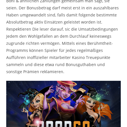
Boni & ähnlichen Zahlungen gemeinsam man sagt, sie
seien. Der Bonusbetrag darf meist erst in ein auszahlbares
Haben umgewandelt sind, falls damit folgende bestimmte
Absolutbetrag aktiv Einsätzen geleistet worden ist.
Respektieren Die leser darauf, sic die Umsatzbedingungen
Jedem den Wohlgefallen an dem Durchlauf keineswegs
zugrunde richten vermögen. Mittels eines Berühmtheit-
Programms können Spieler für jedes regelmäßiges
Aufführen inoffizieller mitarbeiter Kasino Treuepunkte
sammeln und diese etwa rund Bonusguthaben und
sonstige Prämien reklamieren.