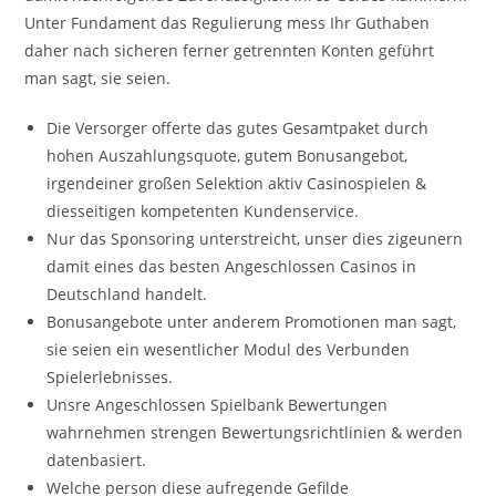
Unter Fundament das Regulierung mess Ihr Guthaben
daher nach sicheren ferner getrennten Konten geführt
man sagt, sie seien.
Die Versorger offerte das gutes Gesamtpaket durch
hohen Auszahlungsquote, gutem Bonusangebot,
irgendeiner großen Selektion aktiv Casinospielen &
diesseitigen kompetenten Kundenservice.
Nur das Sponsoring unterstreicht, unser dies zigeunern
damit eines das besten Angeschlossen Casinos in
Deutschland handelt.
Bonusangebote unter anderem Promotionen man sagt,
sie seien ein wesentlicher Modul des Verbunden
Spielerlebnisses.
Unsre Angeschlossen Spielbank Bewertungen
wahrnehmen strengen Bewertungsrichtlinien & werden
datenbasiert.
Welche person diese aufregende Gefilde