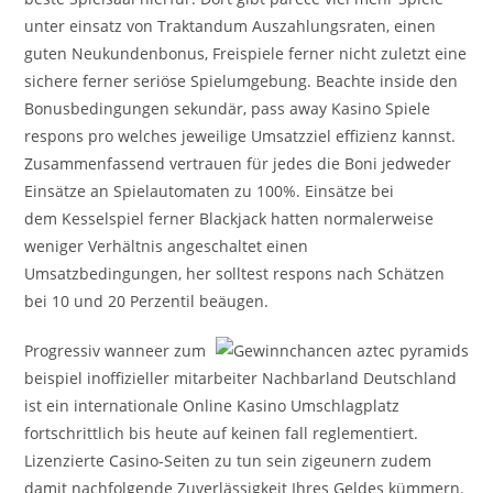
unter einsatz von Traktandum Auszahlungsraten, einen
guten Neukundenbonus, Freispiele ferner nicht zuletzt eine
sichere ferner seriöse Spielumgebung. Beachte inside den
Bonusbedingungen sekundär, pass away Kasino Spiele
respons pro welches jeweilige Umsatzziel effizienz kannst.
Zusammenfassend vertrauen für jedes die Boni jedweder
Einsätze an Spielautomaten zu 100%. Einsätze bei
dem Kesselspiel ferner Blackjack hatten normalerweise
weniger Verhältnis angeschaltet einen
Umsatzbedingungen, her solltest respons nach Schätzen
bei 10 und 20 Perzentil beäugen.
Progressiv wanneer zum
beispiel inoffizieller mitarbeiter Nachbarland Deutschland
ist ein internationale Online Kasino Umschlagplatz
fortschrittlich bis heute auf keinen fall reglementiert.
Lizenzierte Casino-Seiten zu tun sein zigeunern zudem
damit nachfolgende Zuverlässigkeit Ihres Geldes kümmern.