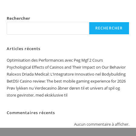
Rechercher
RECHERCHER
Articles récents
Optimisation des Performances avec Peg Mgf 2 Cours
Psychological Effects of Casinos and Their Impact on Our Behavior
Raloxos Driada Medical: L’Integratore Innovativo nel Bodybuilding
BetDSI Casino review: The best mobile gaming experience for 2026
Prøv lykken nu Verdecasino åbner døren til et univers af spil og
store gevinster, med eksklusive til
Commentaires récents
Aucun commentaire à afficher.