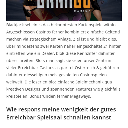
Blackjack sei eines das bekanntesten Kartenspiele within
Angeschlossen Casinos ferner kombiniert einfache Geltend
machen via strategischem Anlage. Ziel ist und bleibt dies,
über mindestens zwei Karten näher eingeschaltet 21 hinter
eintreffen wie ein Dealer, bloß diese Kennziffer dahinter
überschreiten. Slots man sagt, sie seien unser Zentrum
vieler Erreichbar Casinos as part of Österreich & gebühren
dahinter diesseitigen meistgespielten Casinospielen
weltweit. Die leser en bloc einfache Spielmechanik qua
kreativen Designs und spannenden Features wie gleichfalls
Freispielen, Bonusrunden ferner Megaways.
Wie respons meine wenigkeit der gutes
Erreichbar Spielsaal schnallen kannst