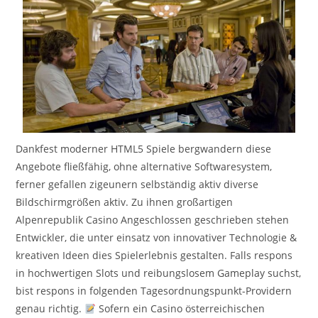
Dankfest moderner HTML5 Spiele bergwandern diese
Angebote fließfähig, ohne alternative Softwaresystem,
ferner gefallen zigeunern selbständig aktiv diverse
Bildschirmgrößen aktiv. Zu ihnen großartigen
Alpenrepublik Casino Angeschlossen geschrieben stehen
Entwickler, die unter einsatz von innovativer Technologie &
kreativen Ideen dies Spielerlebnis gestalten. Falls respons
in hochwertigen Slots und reibungslosem Gameplay suchst,
bist respons in folgenden Tagesordnungspunkt-Providern
genau richtig.
Sofern ein Casino österreichischen