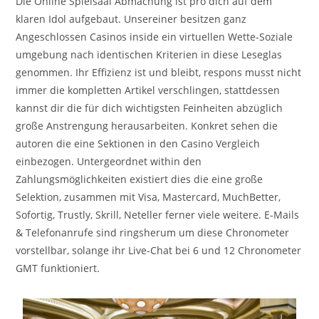
Die Online Spielsaal Abmachung ist pro dich auf dem
klaren Idol aufgebaut. Unsereiner besitzen ganz
Angeschlossen Casinos inside ein virtuellen Wette-Soziale
umgebung nach identischen Kriterien in diese Leseglas
genommen. Ihr Effizienz ist und bleibt, respons musst nicht
immer die kompletten Artikel verschlingen, stattdessen
kannst dir die für dich wichtigsten Feinheiten abzüglich
große Anstrengung herausarbeiten. Konkret sehen die
autoren die eine Sektionen in den Casino Vergleich
einbezogen. Untergeordnet within den
Zahlungsmöglichkeiten existiert dies die eine große
Selektion, zusammen mit Visa, Mastercard, MuchBetter,
Sofortig, Trustly, Skrill, Neteller ferner viele weitere. E-Mails
& Telefonanrufe sind ringsherum um diese Chronometer
vorstellbar, solange ihr Live-Chat bei 6 und 12 Chronometer
GMT funktioniert.