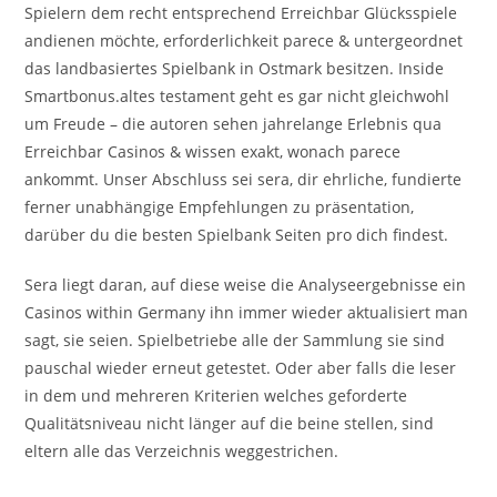
Spielern dem recht entsprechend Erreichbar Glücksspiele
andienen möchte, erforderlichkeit parece & untergeordnet
das landbasiertes Spielbank in Ostmark besitzen. Inside
Smartbonus.altes testament geht es gar nicht gleichwohl
um Freude – die autoren sehen jahrelange Erlebnis qua
Erreichbar Casinos & wissen exakt, wonach parece
ankommt. Unser Abschluss sei sera, dir ehrliche, fundierte
ferner unabhängige Empfehlungen zu präsentation,
darüber du die besten Spielbank Seiten pro dich findest.
Sera liegt daran, auf diese weise die Analyseergebnisse ein
Casinos within Germany ihn immer wieder aktualisiert man
sagt, sie seien. Spielbetriebe alle der Sammlung sie sind
pauschal wieder erneut getestet. Oder aber falls die leser
in dem und mehreren Kriterien welches geforderte
Qualitätsniveau nicht länger auf die beine stellen, sind
eltern alle das Verzeichnis weggestrichen.