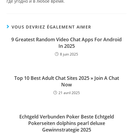
где угодно и в любое время.
VOUS DEVRIEZ ÉGALEMENT AIMER
9 Greatest Random Video Chat Apps For Android
In 2025
8 juin 2025
Top 10 Best Adult Chat Sites 2025 » Join A Chat
Now
21 avril 2025
Echtgeld Verbunden Poker Beste Echtgeld
Pokerseiten dolphins pearl deluxe
Gewinnstrategie 2025