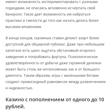
имеют возможность экспериментировать с разными
подходами, не опасаясь мгновенно исчерпать свой
банкролл. Такое дает возможность им набраться
практики и смелости до того как начать делать более
высоким вложениям.
В конце концов, скромные ставки делают азарт более
доступной для обширной публики. Даже при небольшом
капитале есть шанс ощутить обстановкой игорного
заведения и попробовать фортуна. Психологическое
удовлетворённость от добычи даже скромной денежки
может быть столь же интенсивным, как и от большого
джекпота. Таким образом, игры с маленькими бэтами
создают превосходный равновесие между развлечением
и надежностью.
Казино с пополнением от одного до 10
рублей.