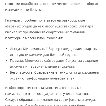
плюсами онлайн-казино, в том числе широкий выбор игр
и заманчивые бонусы.
Геймеры способны полагаться на разнообразие
азартных опций даже с небольших взносах. Вот пара
ключевых преимуществ смартфонных гэмблинг-
платформ с маленькими взносами:
Доступ: Минимальный барьер входа делает азартные
игры достижимыми для большой группы.
Премии: Множество сайтов дают бонусы за создание
аккаунта и первоначальные вложения.
Безопасность: Современные технологии шифрования
охраняют информацию пользователей.
Выбор портативного казино, типа казино 7к, с
наименьшим взносом нуждается в учета нюансов.
Следует обращать внимание на сертификаты и имидж
ресурса, чтобы избежать неожиданных проблем.