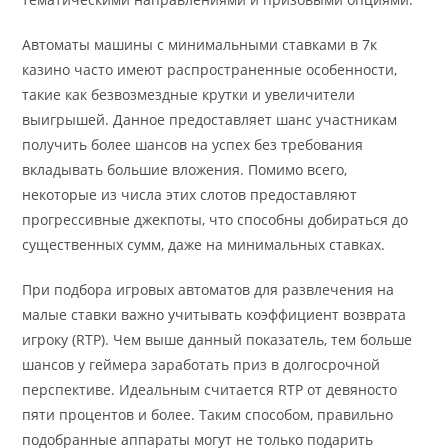
Автоматы машины с минимальными ставками в 7к
казино часто имеют распространенные особенности,
такие как безвозмездные крутки и увеличители
выигрышей. Данное предоставляет шанс участникам
получить более шансов на успех без требования
вкладывать большие вложения. Помимо всего,
некоторые из числа этих слотов предоставляют
прогрессивные джекпоты, что способны добираться до
существенных сумм, даже на минимальных ставках.
При подбора игровых автоматов для развлечения на
малые ставки важно учитывать коэффициент возврата
игроку (RTP). Чем выше данный показатель, тем больше
шансов у геймера заработать приз в долгосрочной
перспективе. Идеальным считается RTP от девяносто
пяти процентов и более. Таким способом, правильно
подобранные аппараты могут не только подарить