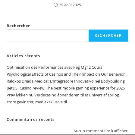
29 août 2025
Rechercher
RECHERCHER
Articles récents
Optimisation des Performances avec Peg Mgf 2 Cours
Psychological Effects of Casinos and Their Impact on Our Behavior
Raloxos Driada Medical: L’Integratore Innovativo nel Bodybuilding
BetDSI Casino review: The best mobile gaming experience for 2026
Prøv lykken nu Verdecasino åbner døren til et univers af spil og
store gevinster, med eksklusive til
Commentaires récents
Aucun commentaire à afficher.