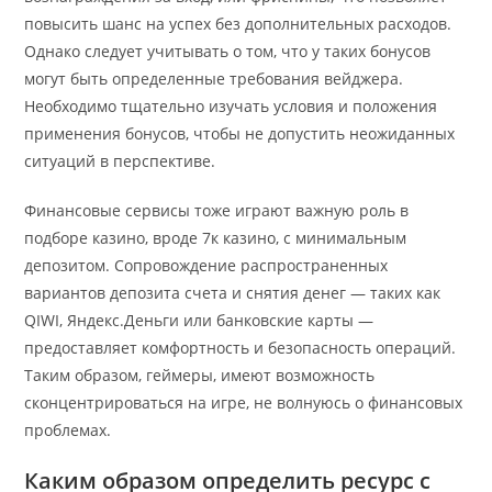
повысить шанс на успех без дополнительных расходов.
Однако следует учитывать о том, что у таких бонусов
могут быть определенные требования вейджера.
Необходимо тщательно изучать условия и положения
применения бонусов, чтобы не допустить неожиданных
ситуаций в перспективе.
Финансовые сервисы тоже играют важную роль в
подборе казино, вроде 7к казино, с минимальным
депозитом. Сопровождение распространенных
вариантов депозита счета и снятия денег — таких как
QIWI, Яндекс.Деньги или банковские карты —
предоставляет комфортность и безопасность операций.
Таким образом, геймеры, имеют возможность
сконцентрироваться на игре, не волнуюсь о финансовых
проблемах.
Каким образом определить ресурс с