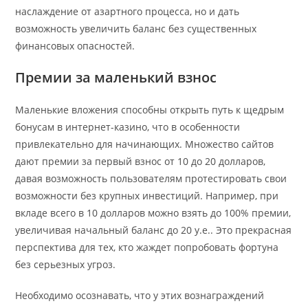
наслаждение от азартного процесса, но и дать
возможность увеличить баланс без существенных
финансовых опасностей.
Премии за маленький взнос
Маленькие вложения способны открыть путь к щедрым
бонусам в интернет-казино, что в особенности
привлекательно для начинающих. Множество сайтов
дают премии за первый взнос от 10 до 20 долларов,
давая возможность пользователям протестировать свои
возможности без крупных инвестиций. Например, при
вкладе всего в 10 долларов можно взять до 100% премии,
увеличивая начальный баланс до 20 у.е.. Это прекрасная
перспектива для тех, кто жаждет попробовать фортуна
без серьезных угроз.
Необходимо осознавать, что у этих вознаграждений