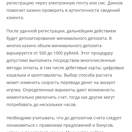
регистрацию через электронную почту или смс. Данное
помогает казино проверить в аутентичности сведений
клиента.
После удачной регистрации, дальнейшим действием
будет депозитирование минимального депозита. В
многих казино объем минимального депозита
варьируется от 500 до 1000 рублей. Этот процедуру
допустимо выполнить посредством многочисленные
методы оплаты, в том числе дебетовые карты, цифровые
кошельки и криптовалюты. Выбор способа расчета
может изменить скорость перевода денег на аккаунт
игрока. Определенные варианты дают возможность
моментально увеличить счет, тогда как другие могут
потребовать до нескольких часов.
Необходимо учитывать, что до депозитом счета следует
ознакомиться с правилами предложений и бонусов,