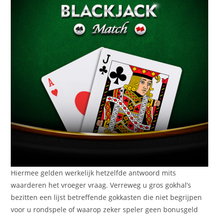
Hiermee gelden werkelijk hetzelfde antwoord mits
waarderen het vroeger vraag. Verreweg u gros gokhal’s
bezitten een lijst betreffende gokkasten die niet begrijpen
voor u rondspele of waarop zeker speler geen bonusgeld