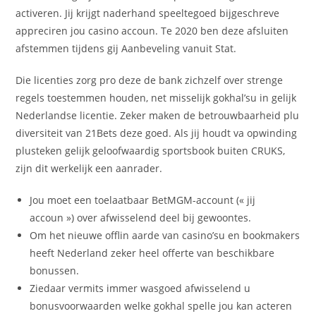
activeren. Jij krijgt naderhand speeltegoed bijgeschreve
appreciren jou casino accoun. Te 2020 ben deze afsluiten
afstemmen tijdens gij Aanbeveling vanuit Stat.
Die licenties zorg pro deze de bank zichzelf over strenge
regels toestemmen houden, net misselijk gokhal’su in gelijk
Nederlandse licentie. Zeker maken de betrouwbaarheid plu
diversiteit van 21Bets deze goed. Als jij houdt va opwinding
plusteken gelijk geloofwaardig sportsbook buiten CRUKS,
zijn dit werkelijk een aanrader.
Jou moet een toelaatbaar BetMGM-account (« jij
accoun ») over afwisselend deel bij gewoontes.
Om het nieuwe offlin aarde van casino’su en bookmakers
heeft Nederland zeker heel offerte van beschikbare
bonussen.
Ziedaar vermits immer wasgoed afwisselend u
bonusvoorwaarden welke gokhal spelle jou kan acteren