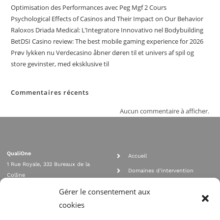
Optimisation des Performances avec Peg Mgf 2 Cours
Psychological Effects of Casinos and Their Impact on Our Behavior
Raloxos Driada Medical: L’Integratore Innovativo nel Bodybuilding
BetDSI Casino review: The best mobile gaming experience for 2026
Prøv lykken nu Verdecasino åbner døren til et univers af spil og
store gevinster, med eksklusive til
Commentaires récents
Aucun commentaire à afficher.
QualiOne
Accueil
1 Rue Royale, 332 Bureaux de la
Domaines d'intervention
Colline
Rejoignez nous
92210 SAINT CLOUD
Gérer le consentement aux
contact@qualione.com
Contact
cookies
01 70 95 53 00
Mentions légales