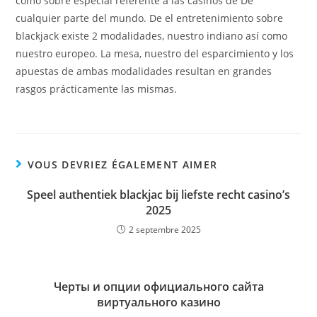
como sobre especial referente a las casinos de De
cualquier parte del mundo. De el entretenimiento sobre
blackjack existe 2 modalidades, nuestro indiano así­ como
nuestro europeo. La mesa, nuestro del esparcimiento y los
apuestas de ambas modalidades resultan en grandes
rasgos prácticamente las mismas.
VOUS DEVRIEZ ÉGALEMENT AIMER
Speel authentiek blackjac bij liefste recht casino’s
2025
2 septembre 2025
Черты и опции официального сайта
виртуального казино