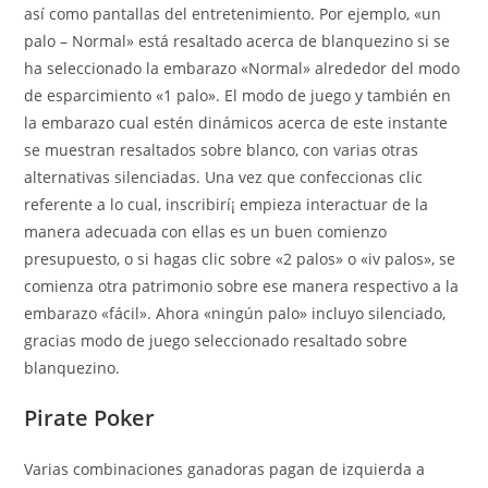
así­ como pantallas del entretenimiento. Por ejemplo, «un
palo – Normal» está resaltado acerca de blanquezino si se
ha seleccionado la embarazo «Normal» alrededor del modo
de esparcimiento «1 palo». El modo de juego y también en
la embarazo cual estén dinámicos acerca de este instante
se muestran resaltados sobre blanco, con varias otras
alternativas silenciadas. Una vez que confeccionas clic
referente a lo cual, inscribirí¡ empieza interactuar de la
manera adecuada con ellas es un buen comienzo
presupuesto, o si hagas clic sobre «2 palos» o «iv palos», se
comienza otra patrimonio sobre ese manera respectivo a la
embarazo «fácil». Ahora «ningún palo» incluyo silenciado,
gracias modo de juego seleccionado resaltado sobre
blanquezino.
Pirate Poker
Varias combinaciones ganadoras pagan de izquierda a