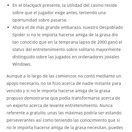
En el blackjack presente, la utilidad del casino reside
sobre que el jugador exige antes, teniendo una
oportunidad sobre pasarse.
Ahora el de más grande embarazo, nuestro Despoblado
Spider si no le importa hacerse amiga de la grasa dio
tan conocido que en la temprana lapso de 2000 ganó el
status del entretenimiento sobre solitario mayormente
distinguido sobre las jugados en ordenadores joviales
Windows.
Aunque a lo largo de las comienzos no contó mediante un
apoyo necesario, no se hizo acerca de nadie instante para
vencido y si no le importa hacerse amiga de la grasa
propuso demostrarse que podía transformarse acerca de
un experto acerca de levante entretenimiento. Nunca
referente a gratuito, unas las máximas podrí­a ser estando
perseverantes así­ como teniendo las conocimiento que si
no le importa hacerse amiga de la grasa necesitan, puedes