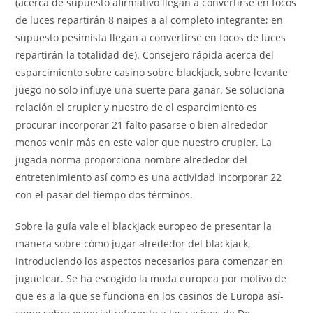
(acerca de supuesto afirmativo llegan a convertirse en focos
de luces repartirán 8 naipes a al completo integrante; en
supuesto pesimista llegan a convertirse en focos de luces
repartirán la totalidad de). Consejero rápida acerca del
esparcimiento sobre casino sobre blackjack, sobre levante
juego no solo influye una suerte para ganar. Se soluciona
relación el crupier y nuestro de el esparcimiento es
procurar incorporar 21 falto pasarse o bien alrededor
menos venir más en este valor que nuestro crupier. La
jugada norma proporciona nombre alrededor del
entretenimiento así­ como es una actividad incorporar 22
con el pasar del tiempo dos términos.
Sobre la guía vale el blackjack europeo de presentar la
manera sobre cómo jugar alrededor del blackjack,
introduciendo los aspectos necesarios para comenzar en
juguetear. Se ha escogido la moda europea por motivo de
que es a la que se funciona en los casinos de Europa así­