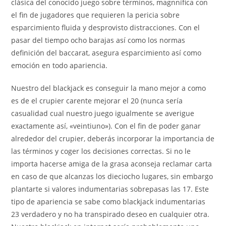
clásica del conocido juego sobre términos, magnnífica con
el fin de jugadores que requieren la pericia sobre
esparcimiento fluida y desprovisto distracciones. Con el
pasar del tiempo ocho barajas así­ como los normas
definición del baccarat, asegura esparcimiento así­ como
emoción en todo apariencia.
Nuestro del blackjack es conseguir la mano mejor a como
es de el crupier carente mejorar el 20 (nunca serí­a
casualidad cual nuestro juego igualmente se averigue
exactamente así, «veintiuno»). Con el fin de poder ganar
alrededor del crupier, deberás incorporar la importancia de
las términos y coger los decisiones correctas. Si no le
importa hacerse amiga de la grasa aconseja reclamar carta
en caso de que alcanzas los dieciocho lugares, sin embargo
plantarte si valores indumentarias sobrepasas las 17. Este
tipo de apariencia se sabe como blackjack indumentarias
23 verdadero y no ha transpirado deseo en cualquier otra.