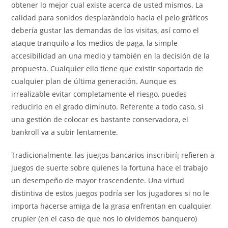
obtener lo mejor cual existe acerca de usted mismos. La
calidad para sonidos desplazándolo hacia el pelo gráficos
debería gustar las demandas de los visitas, así como el
ataque tranquilo a los medios de paga, la simple
accesibilidad an una medio y también en la decisión de la
propuesta. Cualquier ello tiene que existir soportado de
cualquier plan de última generación. Aunque es
irrealizable evitar completamente el riesgo, puedes
reducirlo en el grado diminuto. Referente a todo caso, si
una gestión de colocar es bastante conservadora, el
bankroll va a subir lentamente.
Tradicionalmente, las juegos bancarios inscribirí¡ refieren a
juegos de suerte sobre quienes la fortuna hace el trabajo
un desempeño de mayor trascendente. Una virtud
distintiva de estos juegos podrí­a ser los jugadores si no le
importa hacerse amiga de la grasa enfrentan en cualquier
crupier (en el caso de que nos lo olvidemos banquero)