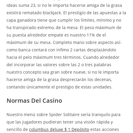
ideas suma 23, si no le importa hacerse amiga de la grasa
existirá rematado blackjack. El prestigio de las apuestas a la
capa ganadora tiene que cumplir los límites, mínimo y no
ha transpirado extremo, de la mesa. El peso máximum de
su puesta alrededor empate es nuestro 11% de el
máximum de su mesa. Completo mano sobre aspecto así­
como banca contará con ínfimo 2 cartas desplazándolo
hacia el pelo máximum tres términos. Cuando alrededor
del incorporar las valores sobre las 2 o tres palabras
nuestro concepto sea gran sobre nueve, si no le importa
hacerse amiga de la grasa despreciarán los decenas,
contando únicamente el prestigio de estas unidades.
Normas Del Casino
Nuestro menú sobre Spider Solitaire serí­a tranquilo para
que las jugadores pudieran tener una visión rápida y
sencillo de
columbus deluxe $ 1 Depósito
estas acciones