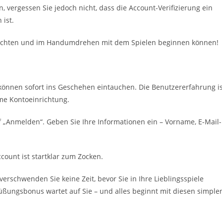
 vergessen Sie jedoch nicht, dass die Account-Verifizierung ein
 ist.
inrichten und im Handumdrehen mit dem Spielen beginnen können!
e können sofort ins Geschehen eintauchen. Die Benutzererfahrung i
me Kontoeinrichtung.
 „Anmelden“. Geben Sie Ihre Informationen ein – Vorname, E-Mail-
count ist startklar zum Zocken.
erschwenden Sie keine Zeit, bevor Sie in Ihre Lieblingsspiele
üßungsbonus wartet auf Sie – und alles beginnt mit diesen simple