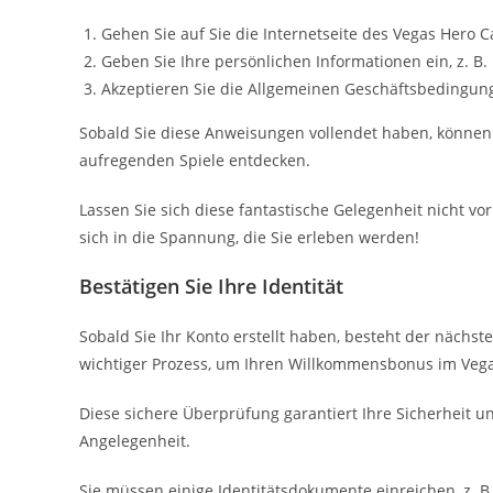
Gehen Sie auf Sie die Internetseite des Vegas Hero C
Geben Sie Ihre persönlichen Informationen ein, z. B
Akzeptieren Sie die Allgemeinen Geschäftsbedingung
Sobald Sie diese Anweisungen vollendet haben, könne
aufregenden Spiele entdecken.
Lassen Sie sich diese fantastische Gelegenheit nicht vo
sich in die Spannung, die Sie erleben werden!
Bestätigen Sie Ihre Identität
Sobald Sie Ihr Konto erstellt haben, besteht der nächste 
wichtiger Prozess, um Ihren Willkommensbonus im Vega
Diese sichere Überprüfung garantiert Ihre Sicherheit un
Angelegenheit.
Sie müssen einige Identitätsdokumente einreichen, z. 