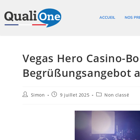
ACCUEIL
NOS PR
Vegas Hero Casino-Bon
Begrüßungsangebot 
Simon
9 juillet 2025
Non classé