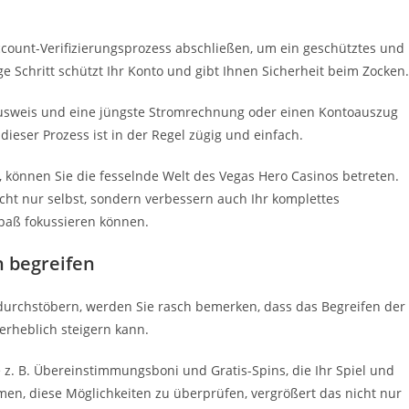
Account-Verifizierungsprozess abschließen, um ein geschütztes und
e Schritt schützt Ihr Konto und gibt Ihnen Sicherheit beim Zocken.
ldausweis und eine jüngste Stromrechnung oder einen Kontoauszug
ieser Prozess ist in der Regel zügig und einfach.
können Sie die fesselnde Welt des Vegas Hero Casinos betreten.
icht nur selbst, sondern verbessern auch Ihr komplettes
Spaß fokussieren können.
 begreifen
durchstöbern, werden Sie rasch bemerken, dass das Begreifen der
rheblich steigern kann.
 z. B. Übereinstimmungsboni und Gratis-Spins, die Ihr Spiel und
hmen, diese Möglichkeiten zu überprüfen, vergrößert das nicht nur