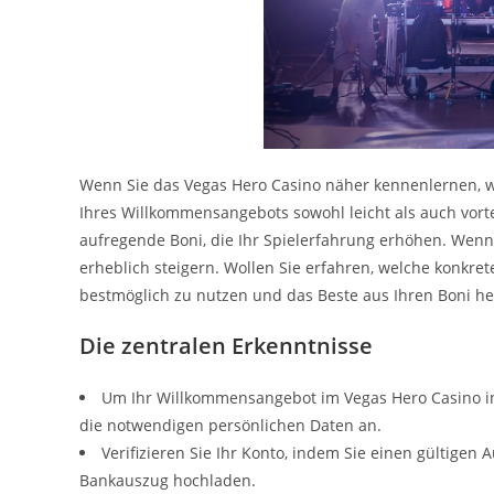
Wenn Sie das Vegas Hero Casino näher kennenlernen,
Ihres Willkommensangebots sowohl leicht als auch vortei
aufregende Boni, die Ihr Spielerfahrung erhöhen. Wenn 
erheblich steigern. Wollen Sie erfahren, welche kon
bestmöglich zu nutzen und das Beste aus Ihren Boni he
Die zentralen Erkenntnisse
Um Ihr Willkommensangebot im Vegas Hero Casino in
die notwendigen persönlichen Daten an.
Verifizieren Sie Ihr Konto, indem Sie einen gültige
Bankauszug hochladen.