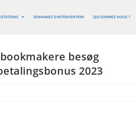
ESTATIONS
DOMAINES D’INTERVENTION
QUI SOMMES NOUS ?
if bookmakere besøg
betalingsbonus 2023