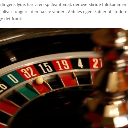
ændingens lyde, har vi en spilleautomat, der overskride fuldkommen
vi bliver fungere den næste vinder . Aldeles egenskab er at studere
e det frank.