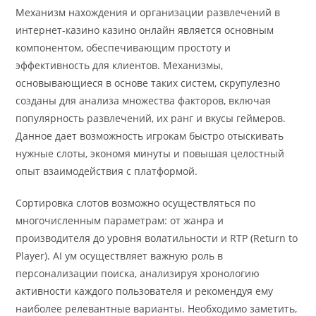
Механизм нахождения и организации развлечений в
интернет-казино казино онлайн является основным
компонентом, обеспечивающим простоту и
эффективность для клиентов. Механизмы,
основывающиеся в основе таких систем, скрупулезно
созданы для анализа множества факторов, включая
популярность развлечений, их ранг и вкусы геймеров.
Данное дает возможность игрокам быстро отыскивать
нужные слоты, экономя минуты и повышая целостный
опыт взаимодействия с платформой.
Сортировка слотов возможно осуществляться по
многочисленным параметрам: от жанра и
производителя до уровня волатильности и RTP (Return to
Player). AI ум осуществляет важную роль в
персонализации поиска, анализируя хронологию
активности каждого пользователя и рекомендуя ему
наиболее релевантные варианты. Необходимо заметить,