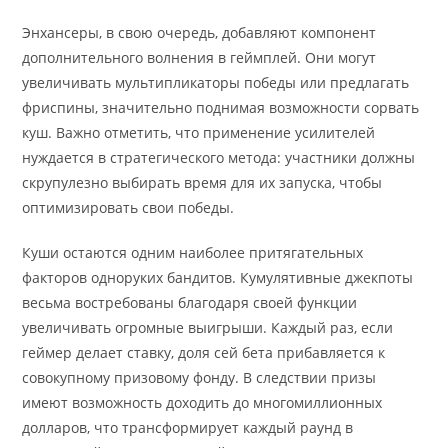
Энхансеры, в свою очередь, добавляют компонент
дополнительного волнения в геймплей. Они могут
увеличивать мультипликаторы победы или предлагать
фриспины, значительно поднимая возможности сорвать
куш. Важно отметить, что применение усилителей
нуждается в стратегического метода: участники должны
скрупулезно выбирать время для их запуска, чтобы
оптимизировать свои победы.
Куши остаются одним наиболее притягательных
факторов одноруких бандитов. Кумулятивные джекпоты
весьма востребованы благодаря своей функции
увеличивать огромные выигрыши. Каждый раз, если
геймер делает ставку, доля сей бета прибавляется к
совокупному призовому фонду. В следствии призы
имеют возможность доходить до многомиллионных
долларов, что трансформирует каждый раунд в