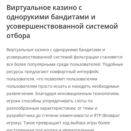
Виртуальное казино с
однорукими бандитами и
усовершенствованной системой
отбора
Виртуальные казино с однорукими бандитами и
усовершенствованной системой фильтрации становятся
все более популярными среди пользователей. Подобные
ресурсы предлагают комфортный интерфейс
пользователя, что позволяет пользователям
пользователям просто искать и находить необходимые
развлечения. Благодаря инновационным технологиям,
игроки способны упорядочивать слоты по
разнообразным характеристикам: от темы и
разработчика до степени изменчивости и RTP (Возврат
игроку). Такое превращает ход выбора игры более
настроенным под игрока и увлекательным.