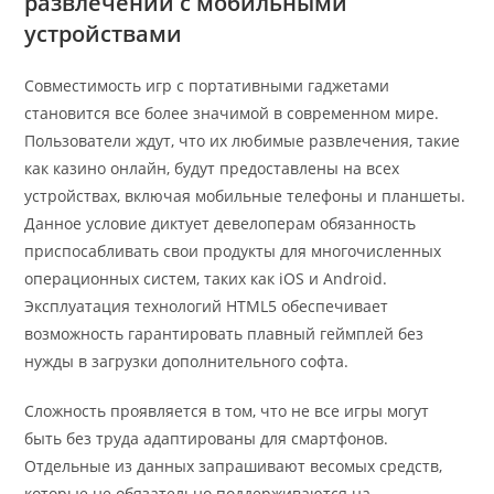
развлечений с мобильными
устройствами
Совместимость игр с портативными гаджетами
становится все более значимой в современном мире.
Пользователи ждут, что их любимые развлечения, такие
как казино онлайн, будут предоставлены на всех
устройствах, включая мобильные телефоны и планшеты.
Данное условие диктует девелоперам обязанность
приспосабливать свои продукты для многочисленных
операционных систем, таких как iOS и Android.
Эксплуатация технологий HTML5 обеспечивает
возможность гарантировать плавный геймплей без
нужды в загрузки дополнительного софта.
Сложность проявляется в том, что не все игры могут
быть без труда адаптированы для смартфонов.
Отдельные из данных запрашивают весомых средств,
которые не обязательно поддерживаются на