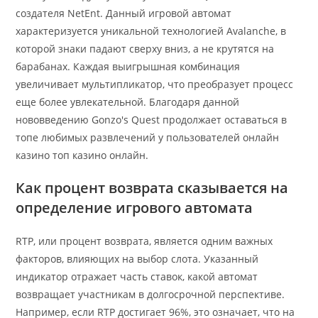
создателя NetEnt. Данный игровой автомат
характеризуется уникальной технологией Avalanche, в
которой знаки падают сверху вниз, а не крутятся на
барабанах. Каждая выигрышная комбинация
увеличивает мультипликатор, что преобразует процесс
еще более увлекательной. Благодаря данной
нововведению Gonzo's Quest продолжает оставаться в
топе любимых развлечений у пользователей онлайн
казино топ казино онлайн.
Как процент возврата сказывается на
определение игрового автомата
RTP, или процент возврата, является одним важных
факторов, влияющих на выбор слота. Указанный
индикатор отражает часть ставок, какой автомат
возвращает участникам в долгосрочной перспективе.
Например, если RTP достигает 96%, это означает, что на