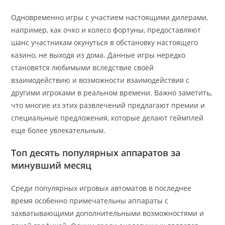
Одновременно игры с участием настоящими дилерами,
например, как очко и колесо фортуны, предоставляют
шанс участникам окунуться в обстановку настоящего
казино, не выходя из дома. Данные игры нередко
становятся любимыми вследствие своей
взаимодействию и возможности взаимодействия с
другими игроками в реальном времени. Важно заметить,
что многие из этих развлечений предлагают премии и
специальные предложения, которые делают геймплей
еще более увлекательным.
Топ десять популярных аппаратов за
минувший месяц
Среди популярных игровых автоматов в последнее
время особенно примечательны аппараты с
захватывающими дополнительными возможностями и