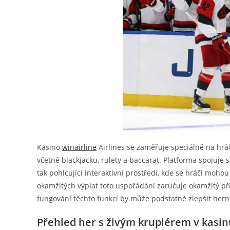
Kasino
winairline
Airlines se zaměřuje speciálně na hráč
včetně blackjacku, rulety a baccarat. Platforma spojuje
tak pohlcující interaktivní prostředí, kde se hráči moho
okamžitých výplat toto uspořádání zaručuje okamžitý př
fungování těchto funkcí by může podstatně zlepšit herní
Přehled her s živým krupiérem v kasin