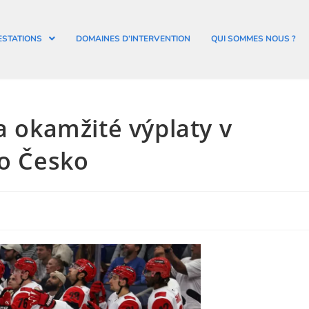
ESTATIONS
DOMAINES D’INTERVENTION
QUI SOMMES NOUS ?
a okamžité výplaty v
ro Česko