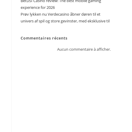
BetDSI Casino review: The best mobile gaming
experience for 2026
Prøv lykken nu Verdecasino åbner døren til et
univers af spil og store gevinster, med eksklusive til
Commentaires récents
Aucun commentaire à afficher.