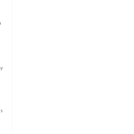
u
hy
 s