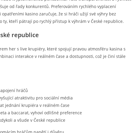
lišuje od řady konkurentů. Preferováním rychlého vyplacení
opatřeními kasino zaručuje, že si hráči užijí své výhry bez
 ty, kteří pátrají po rychlý přístup k výhrám v České republice.
eské republice
em her s live krupiéry, které spojují pravou atmosféru kasina s
inaci interakce v reálném čase a dostupnosti, což je činí stále
 zapojení hráčů
yšující atraktivitu pro sociální média
at jednání krupiéra v reálném čase
leta a baccarat, vyhoví odlišné preference
kdykoli a všude v České republice
 domácím hráčům napětí i důvěru.