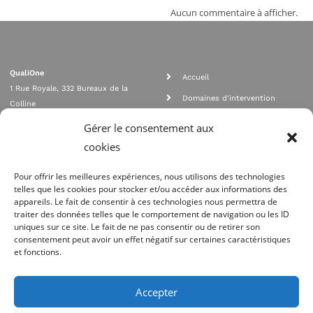
Aucun commentaire à afficher.
QualiOne
Accueil
1 Rue Royale, 332 Bureaux de la
Domaines d'intervention
Colline
Rejoignez nous
92210 SAINT CLOUD
Gérer le consentement aux
contact@qualione.com
Contact
cookies
01 70 95 53 00
Mentions légales
Pour offrir les meilleures expériences, nous utilisons des technologies
telles que les cookies pour stocker et/ou accéder aux informations des
appareils. Le fait de consentir à ces technologies nous permettra de
traiter des données telles que le comportement de navigation ou les ID
uniques sur ce site. Le fait de ne pas consentir ou de retirer son
consentement peut avoir un effet négatif sur certaines caractéristiques
et fonctions.
Agrément Orias n°08 040 890, conformité PCI_DSS, respect directives ACP
AMF
Accepter