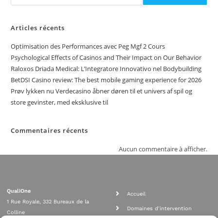
Articles récents
Optimisation des Performances avec Peg Mgf 2 Cours
Psychological Effects of Casinos and Their Impact on Our Behavior
Raloxos Driada Medical: L’Integratore Innovativo nel Bodybuilding
BetDSI Casino review: The best mobile gaming experience for 2026
Prøv lykken nu Verdecasino åbner døren til et univers af spil og
store gevinster, med eksklusive til
Commentaires récents
Aucun commentaire à afficher.
QualiOne
Accueil
1 Rue Royale, 332 Bureaux de la
Domaines d'intervention
Colline