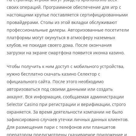
своих операций. Программное обеспечение для игр с
настоящими крупье поставляется сертифицированными
провайдерами. Столы из этой вкладки обслуживают
профессиональные дилеры. Авторизованные посетители
платформы могут окунуться в атмосферу наземных
клубов, не покидая своего дома. После окончания
загрузки на экране смартфона появится иконка казино.
Чтобы получить к ним доступ с мобильного устройства,
нужно бесплатно скачать казино Селектор с
официального сайта. После этого необходимо
авторизоваться под своими данными или создать
аккаунт. Вся информация, сообщаемая администрации
Selector Casino при регистрации и верификации, строго
охраняется. За время деятельности компании не было
зафиксировано случаев утечки личных данных клиентов.
Для размещения пари с телефонов или планшетов
оператором предусмотрены скачиваемое приложение и