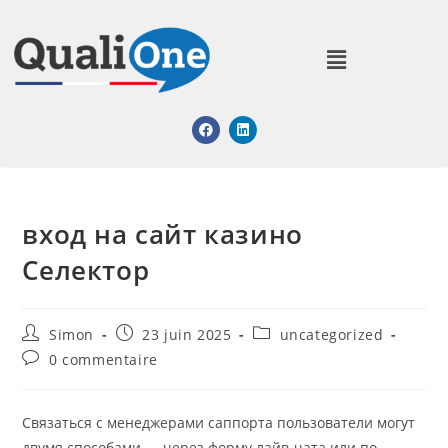
вход на сайт казино
Селектор
Simon
23 juin 2025
uncategorized
0 commentaire
Связаться с менеджерами саппорта пользователи могут
двумя способами ― через форму лайв-чата или по