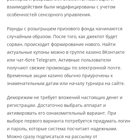
взаимодействия были модифицированы с учетом
особенностей сенсорного управления.
Раунды с розыгрышем призового фонда начинаются
случайным образом. После того, как джекпот будет
сорван, происходит формирование нового. Найти
актуальные купоны можно в группе казино ВКонтакте
или чат-боте Telegram. Активные пользователи
получают свежие промокоды по электронной почте.
Временные акции казино обычно приурочены к
знаменательным датам или началу турнира на сайте.
Деморежим не требует вложений настоящих денег и
регистрации. Достаточно выбрать аппарат и
активировать его ознакомительный вариант. При
выборе первого варианта потребуется придумать логин
и пароль, которые система посчитает надежными.
Можно сразу подписаться на рассылку от