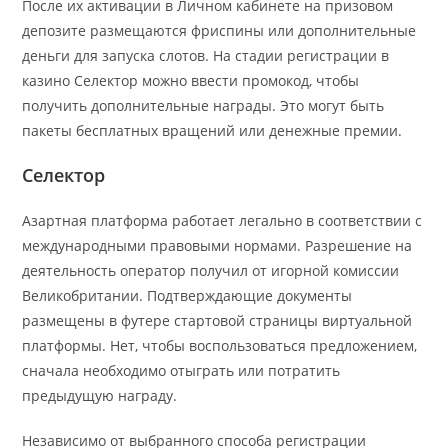
После их активации в Личном кабинете на призовом
депозите размещаются фриспины или дополнительные
деньги для запуска слотов. На стадии регистрации в
казино Селектор можно ввести промокод, чтобы
получить дополнительные награды. Это могут быть
пакеты бесплатных вращений или денежные премии.
Селектор
Азартная платформа работает легально в соответствии с
международными правовыми нормами. Разрешение на
деятельность оператор получил от игорной комиссии
Великобритании. Подтверждающие документы
размещены в футере стартовой страницы виртуальной
платформы. Нет, чтобы воспользоваться предложением,
сначала необходимо отыграть или потратить
предыдущую награду.
Независимо от выбранного способа регистрации