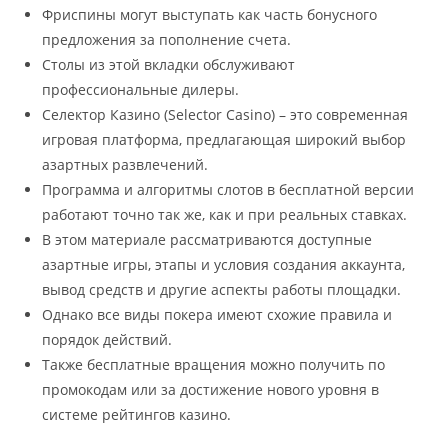
Фриспины могут выступать как часть бонусного
предложения за пополнение счета.
Столы из этой вкладки обслуживают
профессиональные дилеры.
Селектор Казино (Selector Casino) – это современная
игровая платформа, предлагающая широкий выбор
азартных развлечений.
Программа и алгоритмы слотов в бесплатной версии
работают точно так же, как и при реальных ставках.
В этом материале рассматриваются доступные
азартные игры, этапы и условия создания аккаунта,
вывод средств и другие аспекты работы площадки.
Однако все виды покера имеют схожие правила и
порядок действий.
Также бесплатные вращения можно получить по
промокодам или за достижение нового уровня в
системе рейтингов казино.