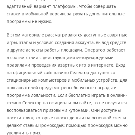
адаптивный вариант платформы. Чтобы совершать
ставки в мобильной версии, загружать дополнительные
программы не нужно.
В этом материале рассматриваются доступные азартные
игры, этапы и условия создания аккаунта, вывод средств
и другие аспекты работы площадки. Оператор работает
в соответствии с действующими международными
правилами проведения азартных игр в интернете. Вход
на официальный сайт казино Селектор доступен со
стационарных компьютеров и мобильных устройств. Для
пользователей предусмотрены бонусные награды и
программа лояльности. Если бесплатно играть в онлайн-
казино Селектор на официальном сайте, то не получится
воспользоваться призовыми купонами. Они доступны
посетителям, которые вносят деньги на основной счет и
делают ставки.ПромокодыС помощью промокодов можно
увеличить приз.