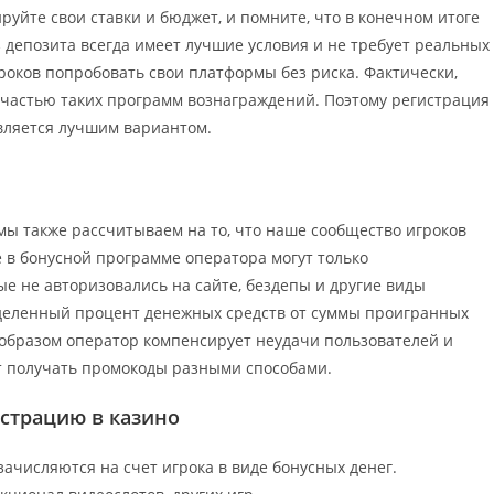
уйте свои ставки и бюджет, и помните, что в конечном итоге
з депозита всегда имеет лучшие условия и не требует реальных
оков попробовать свои платформы без риска. Фактически,
 частью таких программ вознаграждений. Поэтому регистрация 
вляется лучшим вариантом.
мы также рассчитываем на то, что наше сообщество игроков
 в бонусной программе оператора могут только
е не авторизовались на сайте, бездепы и другие виды
деленный процент денежных средств от суммы проигранных
м образом оператор компенсирует неудачи пользователей и
ут получать промокоды разными способами.
истрацию в казино
ачисляются на счет игрока в виде бонусных денег.