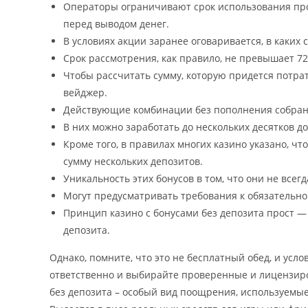
Операторы ограничивают срок использования пром
перед выводом денег.
В условиях акции заранее оговаривается, в каких
Срок рассмотрения, как правило, не превышает 72
Чтобы рассчитать сумму, которую придется потра
вейджер.
Действующие комбинации без пополнения собран
В них можно заработать до нескольких десятков д
Кроме того, в правилах многих казино указано, чт
сумму нескольких депозитов.
Уникальность этих бонусов в том, что они не всег
Могут предусматривать требования к обязательн
Принцип казино с бонусами без депозита прост — 
депозита.
Однако, помните, что это не бесплатный обед, и усл
ответственно и выбирайте проверенные и лицензиро
без депозита – особый вид поощрения, используемы