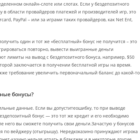
еленном онлайн-слоте или слотах. Если у бездепозитного
у в области провайдеров платежей и производителей игр, это
card, PayPal – или за играми таких провайдеров, как Net Ent,
получить один и тот же «бесплатный» бонус не получится – это
стрироваться повторно, вывести выигранные деньги
ют лимиты на вывод с бездепозитного бонуса, например, $50
которой заключается в получении бесплатной игры на время.
акже требование увеличить первоначальный баланс до какой-то
ные бонусы?
ильные данные. Если вы допуститеошибку, то при выводе
здепозитный бонус — это тот же кредит и его необходимо
сле него вы сможете получить свои деньги.Зачастую у бонусов
ия по вейджеру (отыгрышу). Нередкоказино принуждают игрока
ернет-казино нельзя играть в блэкджек и в некоторые другие