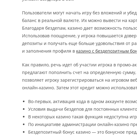
Пользователи могут начать игру без вложений и убе
баланс в реальной валюте. Их можно вывести на кар
Благодаря бездепам, казино дает возможность польз
Использовав поощрение, у игрока повышается довер
депозиты и получать еще больше удовольствия от ра
и заполнения профиля в
казино с бездепозитным бо
Как правило, речь идет об участии игрока в промо-а
предлагают пополнить счет на определенную сумму,
позволяет игроку зарегистрироваться на игровом ве
онлайн-казино. Затем этот кредит можно использоват
Во-первых, активация кода в одном аккаунте возм
Условия выдачи бездепов для постоянных клиенто
В некоторых казино такая функция недоступна игр
По инициативе администрации онлайн-казино пр
Бездепозитный бонус казино — это бонусное предл