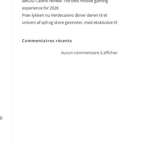
BetDSI Casino review: The best mobile gaming
experience for 2026
Prøv lykken nu Verdecasino åbner døren til et
univers af spil og store gevinster, med eksklusive til
Commentaires récents
Aucun commentaire à afficher.
ый