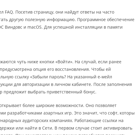
 FAQ. Посетив страницу, они найдут ответы на часто
итать другую полезную информацию. Программное обеспечение
С Виндовс и macOS. Для успешной инсталляции в памяти
аются чуть ниже кнопки «Войти». На случай, если ранее
предусмотрена опция его восстановления. Чтобы ей
ельную ссылку «Забыли пароль? На указанный е-мейл
укции для авторизации в личном кабинете. После заполнения
р предложит выбрать приветственный бонус.
ткрывает более широкие возможности. Оно позволяет
и разработчиками азартных игр. Это значит, что софт, котор
ународных аудиторских компаниях. Работающие ссылки на
держки или найти в Сети. В первом случае стоит активировать