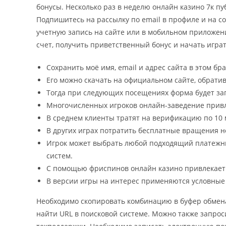
бонусы. Несколько раз в неделю онлайн казино 7к пу
Подпишитесь на рассылку по email в профиле и на со
учетную запись на сайте или в мобильном приложени
счет, получить приветственный бонус и начать игра
Сохранить моё имя, email и адрес сайта в этом б
Его можно скачать на официальном сайте, обрати
Тогда при следующих посещениях форма будет за
Многочисленных игроков онлайн-заведение прив
В среднем клиенты тратят на верификацию по 10 
В других играх потратить бесплатные вращения н
Игрок может выбрать любой подходящий платежный
систем.
С помощью фриспинов онлайн казино привлекает
В версии игры на интерес применяются условные
Необходимо скопировать комбинацию в буфер обмена.
найти URL в поисковой системе. Можно также запрос