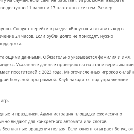
ту на случай, если сайт не работает. Игрок может выбрать
no доступно 11 валют и 17 платежных систем. Размер
.
пон. Следует перейти в раздел «Бонусы» и вставить код в
ечение 24 часов. Если рубли долго не приходят, нужно
поддержки.
стающими данными. Обязательно указывается фамилия и имя,
й индекс. Указанные данные проверяются на этапе верификации
мает посетителей с 2023 года. Многочисленных игроков онлайн
рой бонусной программой. Клуб находится под управлением
игр.
ходные и праздники. Администрация площадки ежемесячно
чно выдают для конкретного автомата или слотов
ь бесплатные вращения нельзя. Если клиент отыграет бонус, он