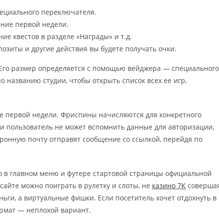
ециального переключателя.
ение первой недели.
ие квестов в разделе «Награды» и т.д.
епозиты и другие действия вы будете получать очки.
х. Его размер определяется с помощью вейджера — специального
 названию студии, чтобы открыть список всех ее игр,
е первой недели. Фриспины начисляются для конкретного
ли пользователь не может вспомнить данные для авторизации,
тронную почту отправят сообщение со ссылкой, перейдя по
о в главном меню и футере стартовой страницы официальной
 сайте можно поиграть в рулетку и слоты, не
казино 7К
соверша
ньги, а виртуальные фишки. Если посетитель хочет отдохнуть в
ормат — неплохой вариант.