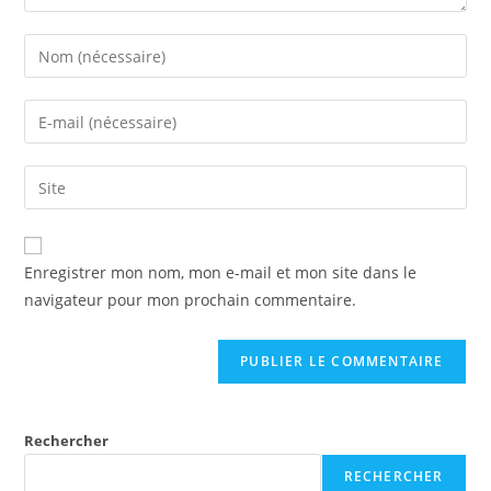
Enregistrer mon nom, mon e-mail et mon site dans le
navigateur pour mon prochain commentaire.
Rechercher
RECHERCHER