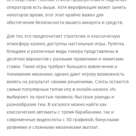
операторов есть выше. Хотя верификация может занять
некоторое время, этот этап крайне важен для
обеспечения безопасности вашего аккаунта и средств.
Для тех, кто предпочитает стратегию и классическую
атмосферу казино, доступны настольные игры. Рулетка,
блэкджек и различные виды покера представлены в
десятках вариантов с разными правилами и лимитами
ставок. Такие игры требуют большего вовлечения и
понимания механики, однако дают игроку возможность
влиять на результат своими решениями. Слоты остаются
самым популярным типом игр в онлайн-казино. Их
выбирают за простые правила, быстрые раунды и
разнообразие тем. В каталоге можно найти как
классические автоматы с тремя барабанами, так и
современные видеослоты с 3D-графикой, бонусными
уровнями и сложными механиками выплат.