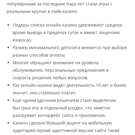
популярными за последние пару лет стали игры с
реальными крупье в лайв казино.
Лидеры списка онлайн казино удерживают среднее
время вывода в пределах суток и имеют лицензию
Кюросао.
Размер минимального депозита меняется при выборе
разных способов оплаты.
Многие обращают внимание на уровень
обслуживания, персональные предложения и
скорость решения любых вопросов.
Раз онлайн-казино ведет деятельность 10 лет и более,
значит, оно стабильно платит.
Ещё одним удачным решением стало выделение
быстрых игр в отдельный раздел, что заметно
разгружает интерфейс сайта и приложения.
Казино сделало большой акцент на мобильную
аудиторию (кроме адаптивной версии сайта также