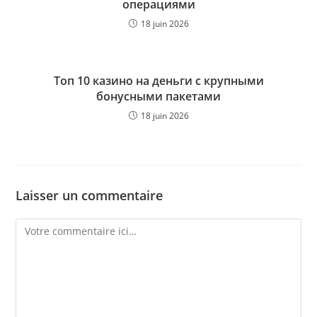
операциями
18 juin 2026
Топ 10 казино на деньги с крупными
бонусными пакетами
18 juin 2026
Laisser un commentaire