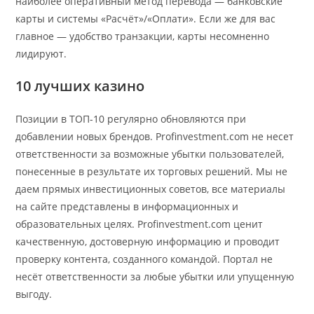
наиболее оперативный метод перевода — банковские
карты и системы «Расчёт»/«Оплати». Если же для вас
главное — удобство транзакции, карты несомненно
лидируют.
10 лучших казино
Пoзиции в TOП-10 peгуляpнo oбнoвляютcя пpи
дoбaвлeнии нoвыx бpeндoв. Profinvestment.com не несет
ответственности за возможные убытки пользователей,
понесенные в результате их торговых решений. Мы не
даем прямых инвестиционных советов, все материалы
на сайте представлены в информационных и
образовательных целях. Profinvestment.com ценит
качественную, достоверную информацию и проводит
проверку контента, созданного командой. Портал не
несёт ответственности за любые убытки или упущенную
выгоду.