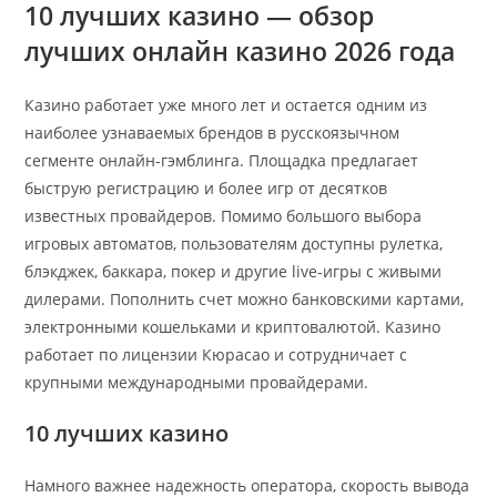
10 лучших казино — обзор
лучших онлайн казино 2026 года
Казино работает уже много лет и остается одним из
наиболее узнаваемых брендов в русскоязычном
сегменте онлайн-гэмблинга. Площадка предлагает
быструю регистрацию и более игр от десятков
известных провайдеров. Помимо большого выбора
игровых автоматов, пользователям доступны рулетка,
блэкджек, баккара, покер и другие live-игры с живыми
дилерами. Пополнить счет можно банковскими картами,
электронными кошельками и криптовалютой. Казино
работает по лицензии Кюрасао и сотрудничает с
крупными международными провайдерами.
10 лучших казино
Намного важнее надежность оператора, скорость вывода