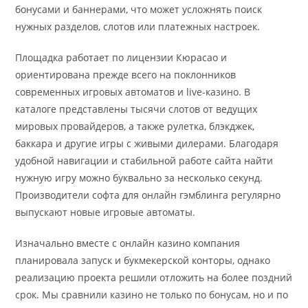
бонусами и баннерами, что может усложнять поиск
нужных разделов, слотов или платежных настроек.
Площадка работает по лицензии Кюрасао и
ориентирована прежде всего на поклонников
современных игровых автоматов и live-казино. В
каталоге представлены тысячи слотов от ведущих
мировых провайдеров, а также рулетка, блэкджек,
баккара и другие игры с живыми дилерами. Благодаря
удобной навигации и стабильной работе сайта найти
нужную игру можно буквально за несколько секунд.
Производители софта для онлайн гэмблинга регулярно
выпускают новые игровые автоматы.
Изначально вместе с онлайн казино компания
планировала запуск и букмекерской конторы, однако
реализацию проекта решили отложить на более поздний
срок. Мы сравнили казино не только по бонусам, но и по