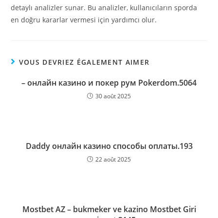
detaylı analizler sunar. Bu analizler, kullanıcıların sporda
en doğru kararlar vermesi için yardımcı olur.
VOUS DEVRIEZ ÉGALEMENT AIMER
– онлайн казино и покер рум Pokerdom.5064
30 août 2025
Daddy онлайн казино способы оплаты.193
22 août 2025
Mostbet AZ – bukmeker ve kazino Mostbet Giri