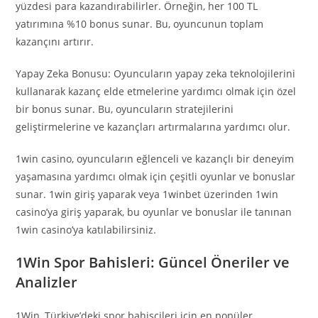
yüzdesi para kazandırabilirler. Örneğin, her 100 TL
yatırımına %10 bonus sunar. Bu, oyuncunun toplam
kazançını artırır.
Yapay Zeka Bonusu: Oyuncuların yapay zeka teknolojilerini
kullanarak kazanç elde etmelerine yardımcı olmak için özel
bir bonus sunar. Bu, oyuncuların stratejilerini
geliştirmelerine ve kazançları artırmalarına yardımcı olur.
1win casino, oyuncuların eğlenceli ve kazançlı bir deneyim
yaşamasına yardımcı olmak için çeşitli oyunlar ve bonuslar
sunar. 1win giriş yaparak veya 1winbet üzerinden 1win
casino’ya giriş yaparak, bu oyunlar ve bonuslar ile tanınan
1win casino’ya katılabilirsiniz.
1Win Spor Bahisleri: Güncel Öneriler ve
Analizler
1Win, Türkiye’deki spor bahisçileri için en popüler