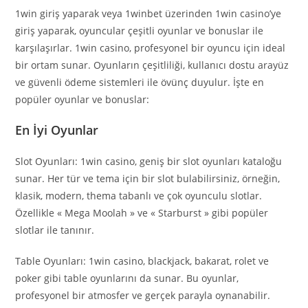
1win giriş yaparak veya 1winbet üzerinden 1win casino’ye
giriş yaparak, oyuncular çeşitli oyunlar ve bonuslar ile
karşılaşırlar. 1win casino, profesyonel bir oyuncu için ideal
bir ortam sunar. Oyunların çeşitliliği, kullanıcı dostu arayüz
ve güvenli ödeme sistemleri ile övünç duyulur. İşte en
popüler oyunlar ve bonuslar:
En İyi Oyunlar
Slot Oyunları: 1win casino, geniş bir slot oyunları kataloğu
sunar. Her tür ve tema için bir slot bulabilirsiniz, örneğin,
klasik, modern, thema tabanlı ve çok oyunculu slotlar.
Özellikle « Mega Moolah » ve « Starburst » gibi popüler
slotlar ile tanınır.
Table Oyunları: 1win casino, blackjack, bakarat, rolet ve
poker gibi table oyunlarını da sunar. Bu oyunlar,
profesyonel bir atmosfer ve gerçek parayla oynanabilir.