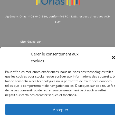
Agrément Orias n°08 040 890, conformité PCI_DSS, respect directives ACP
AMF
Site réalisé par
Gérer le consentement aux
cookies
Pour offrir les meilleures expériences, nous utilisons des technologies telles
que les cookies pour stocker et/ou accéder aux informations des appareils. L
fait de consentir à ces technologies nous permettra de traiter des données
telles que le comportement de navigation ou les ID uniques sur ce site. Le fai
de ne pas consentir ou de retirer son consentement peut avoir un effet
négatif sur certaines caractéristiques et fonctions.
Accepter