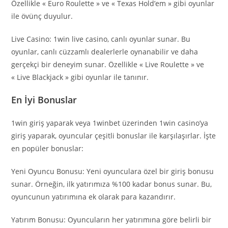
Özellikle « Euro Roulette » ve « Texas Hold’em » gibi oyunlar
ile övünç duyulur.
Live Casino: 1win live casino, canlı oyunlar sunar. Bu
oyunlar, canlı cüzzamlı dealerlerle oynanabilir ve daha
gerçekçi bir deneyim sunar. Özellikle « Live Roulette » ve
« Live Blackjack » gibi oyunlar ile tanınır.
En İyi Bonuslar
1win giriş yaparak veya 1winbet üzerinden 1win casino’ya
giriş yaparak, oyuncular çeşitli bonuslar ile karşılaşırlar. İşte
en popüler bonuslar:
Yeni Oyuncu Bonusu: Yeni oyunculara özel bir giriş bonusu
sunar. Örneğin, ilk yatırımıza %100 kadar bonus sunar. Bu,
oyuncunun yatırımına ek olarak para kazandırır.
Yatırım Bonusu: Oyuncuların her yatırımına göre belirli bir